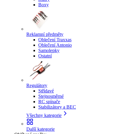
Boxy
Reklamní předměty
Oblečení Traxxas
Oblečení Antonio
Samolepky
Ostatní
Regulátory
Střídavé
Stejnosměrné
RC spínače
Stabilizátory a BEC
Všechny kategorie
Další kategorie