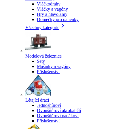
Vláčkodráhy
Vláčky a vagóny
Hry a hlavolamy
Domečky pro panenky
Všechny kategorie
Modelová železnice
Sety
Mašinky a vagóny
Příslušenství
Létající draci
Jednošňůroví
Dvoušňůroví akrobatičtí
Dvoušňůroví padákoví
Příslušenství