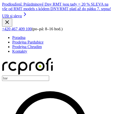
Prodloužení
:
Prázdninové Dny RMT jsou tady = 20 % SLEVA na
vše od RMT models s kódem DNYRMT platí až do pátku 7. srpna!
Užít si slevu
+420 467 409 100
(
po–pá: 8–16 hod.
)
Poradna
Prodejna Pardubice
Prodejna Chrudim
Kontakty