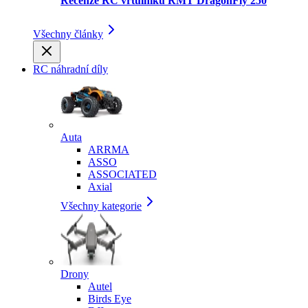
Recenze RC vrtulníku RMT DragonFly 250
Všechny články
RC náhradní díly
Auta
ARRMA
ASSO
ASSOCIATED
Axial
Všechny kategorie
Drony
Autel
Birds Eye