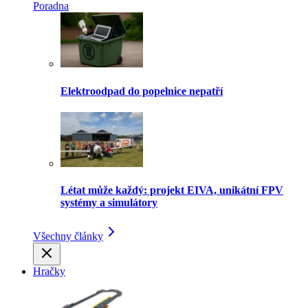
Poradna
Elektroodpad do popelnice nepatří
Létat může každý: projekt EIVA, unikátní FPV
systémy a simulátory
Všechny články
Hračky