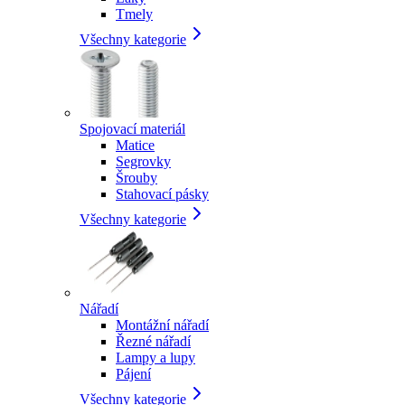
Tmely
Všechny kategorie
Spojovací materiál
Matice
Segrovky
Šrouby
Stahovací pásky
Všechny kategorie
Nářadí
Montážní nářadí
Řezné nářadí
Lampy a lupy
Pájení
Všechny kategorie