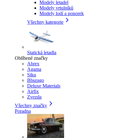
Modely letadel
Modely vrtulníků
Modely lodí a ponorek
Všechny kategorie
Statická letadla
Oblíbené značky
Abrex
Agama
Siku
Bburago
Deluxe Materials
Airfix
Zvezda
Všechny značky
Poradna