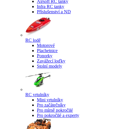
Airsoft RC tanky
Infra RC tanky
Příslušenství a ND
RC lodě
Motorové
Plachetnice
Ponorky
Zavážecí loďky
Stolní modely
RC vrtulníky
Mini vrtulníky
Pro začátečníky
Pro mírně pokročilé
Pro pokročilé a experty