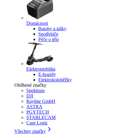
Domácnost
Batohy a tašky
Spotřebiče
Péče o tělo
Elektromobilita
E-boardy
Elektrokoloběžky
Oblíbené značky
Spektrum
DJI
Rayline GmbH
ASTRA
PGYTECH
STABLECAM
Case Logic
Všechny značky