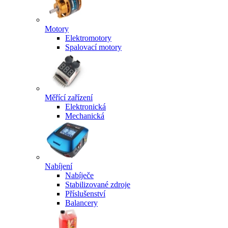
Motory
Elektromotory
Spalovací motory
Měřící zařízení
Elektronická
Mechanická
Nabíjení
Nabíječe
Stabilizované zdroje
Příslušenství
Balancery