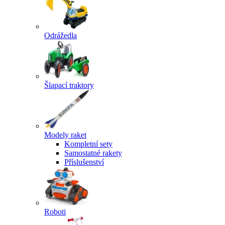
Odrážedla
Šlapací traktory
Modely raket
Kompletní sety
Samostatné rakety
Příslušenství
Roboti