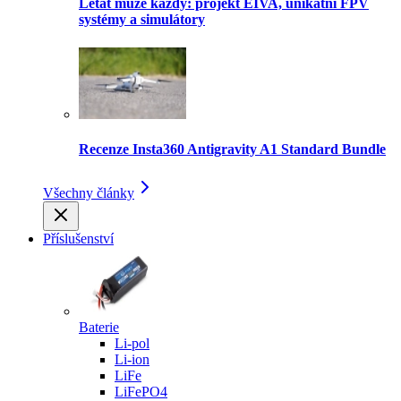
Létat může každý: projekt EIVA, unikátní FPV
systémy a simulátory
Recenze Insta360 Antigravity A1 Standard Bundle
Všechny články
Příslušenství
Baterie
Li-pol
Li-ion
LiFe
LiFePO4