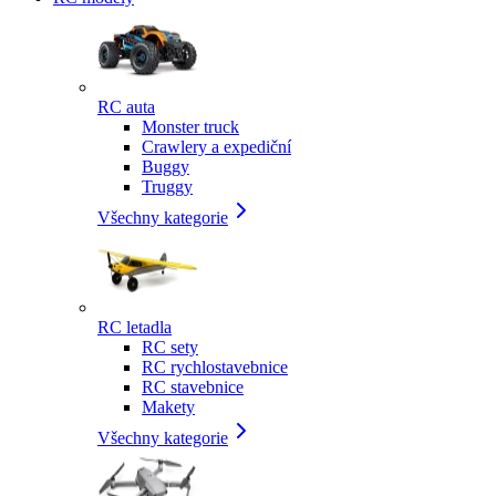
RC auta
Monster truck
Crawlery a expediční
Buggy
Truggy
Všechny kategorie
RC letadla
RC sety
RC rychlostavebnice
RC stavebnice
Makety
Všechny kategorie