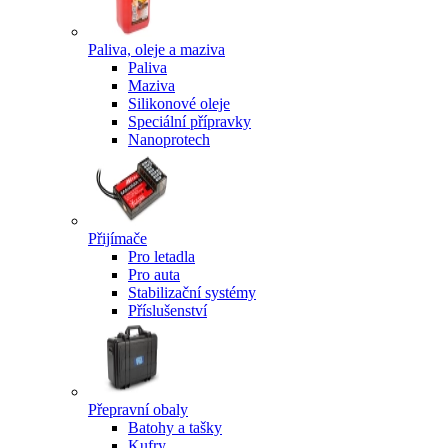
Paliva, oleje a maziva
Paliva
Maziva
Silikonové oleje
Speciální přípravky
Nanoprotech
Přijímače
Pro letadla
Pro auta
Stabilizační systémy
Příslušenství
Přepravní obaly
Batohy a tašky
Kufry