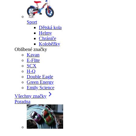
Sport
Dětská kola
Helmy
Chrániče
Koloběžky
Oblíbené značky
Kavan
E-Flite
SCX
H-Q
Double Eagle
Green Energy
Emily Science
Všechny značky
Poradna