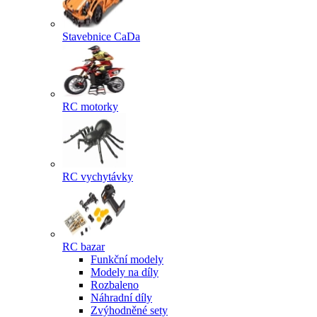
Stavebnice CaDa
RC motorky
RC vychytávky
RC bazar
Funkční modely
Modely na díly
Rozbaleno
Náhradní díly
Zvýhodněné sety