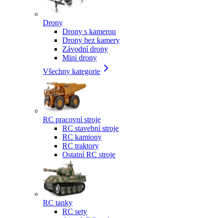
Drony
Drony s kamerou
Drony bez kamery
Závodní drony
Mini drony
Všechny kategorie
RC pracovní stroje
RC stavební stroje
RC kamiony
RC traktory
Ostatní RC stroje
RC tanky
RC sety