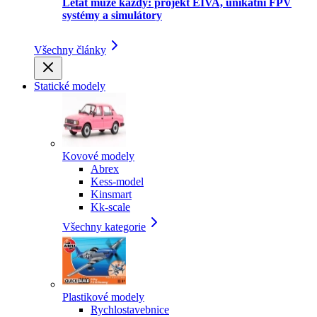
Létat může každý: projekt EIVA, unikátní FPV
systémy a simulátory
Všechny články
Statické modely
Kovové modely
Abrex
Kess-model
Kinsmart
Kk-scale
Všechny kategorie
Plastikové modely
Rychlostavebnice