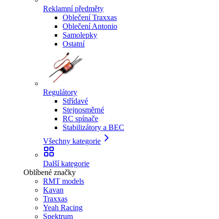
Reklamní předměty
Oblečení Traxxas
Oblečení Antonio
Samolepky
Ostatní
Regulátory
Střídavé
Stejnosměrné
RC spínače
Stabilizátory a BEC
Všechny kategorie
Další kategorie
Oblíbené značky
RMT models
Kavan
Traxxas
Yeah Racing
Spektrum