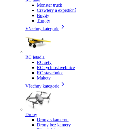
Monster truck
Crawlery a expediční
Buggy
Truggy
Všechny kategorie
RC letadla
RC sety
RC rychlostavebnice
RC stavebnice
Makety
Všechny kategorie
Drony
Drony s kamerou
Drony bez kamery