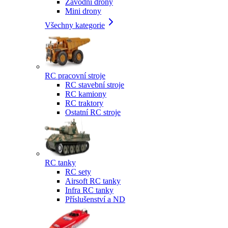
Závodní drony
Mini drony
Všechny kategorie
RC pracovní stroje
RC stavební stroje
RC kamiony
RC traktory
Ostatní RC stroje
RC tanky
RC sety
Airsoft RC tanky
Infra RC tanky
Příslušenství a ND