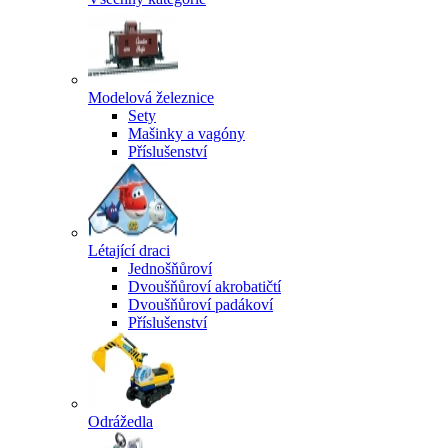
Modelová železnice
Sety
Mašinky a vagóny
Příslušenství
Létající draci
Jednošňůroví
Dvoušňůroví akrobatičtí
Dvoušňůroví padákoví
Příslušenství
Odrážedla