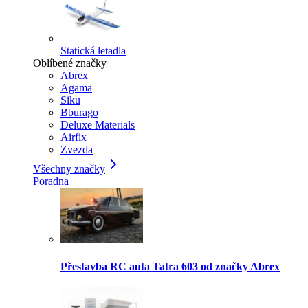
Statická letadla
Oblíbené značky
Abrex
Agama
Siku
Bburago
Deluxe Materials
Airfix
Zvezda
Všechny značky
Poradna
Přestavba RC auta Tatra 603 od značky Abrex