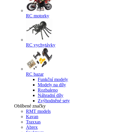
RC motorky
RC vychytávky
RC bazar
Funkční modely
Modely na díly
Rozbaleno
Náhradní díly
Zvýhodněné sety
Oblíbené značky
RMT models
Kavan
Traxxas
Abrex