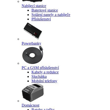
Nabíjecí stanice
Bateriové stanice
Solární panely a nabíječe
Příslušenství
Powerbanky
PC a GSM příslušenství
Kabely a redukce
Sluchátka
Mobilní telefony
Domácnost
Batohy a tašky