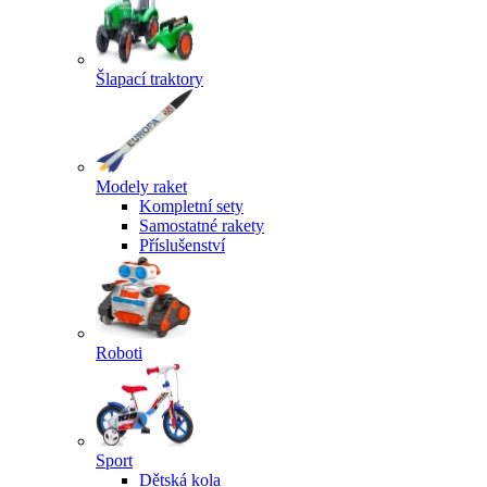
Šlapací traktory
Modely raket
Kompletní sety
Samostatné rakety
Příslušenství
Roboti
Sport
Dětská kola