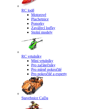
RC lodě
Motorové
Plachetnice
Ponorky
Zavážecí loďky
Stolní modely
RC vrtulníky
Mini vrtulníky
Pro začátečníky
Pro mírně pokročilé
Pro pokročilé a experty
Stavebnice CaDa