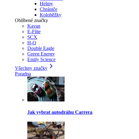
Helmy
Chrániče
Koloběžky
Oblíbené značky
Kavan
E-Flite
SCX
H-Q
Double Eagle
Green Energy
Emily Science
Všechny značky
Poradna
Jak vybrat autodráhu Carrera