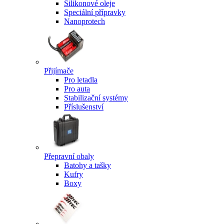
Silikonové oleje
Speciální přípravky
Nanoprotech
Přijímače
Pro letadla
Pro auta
Stabilizační systémy
Příslušenství
Přepravní obaly
Batohy a tašky
Kufry
Boxy