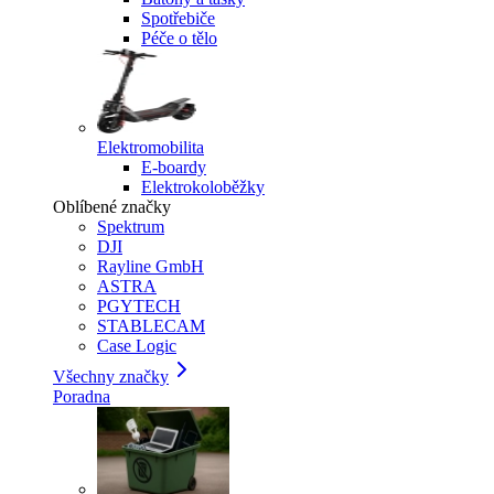
Spotřebiče
Péče o tělo
Elektromobilita
E-boardy
Elektrokoloběžky
Oblíbené značky
Spektrum
DJI
Rayline GmbH
ASTRA
PGYTECH
STABLECAM
Case Logic
Všechny značky
Poradna