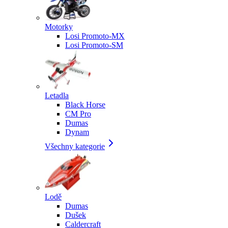
Motorky
Losi Promoto-MX
Losi Promoto-SM
Letadla
Black Horse
CM Pro
Dumas
Dynam
Všechny kategorie
Lodě
Dumas
Dušek
Caldercraft