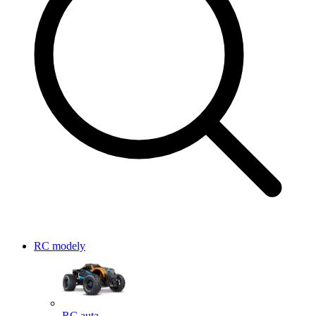
RC modely
RC auta