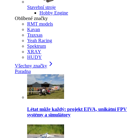
Stavební stroje
Hobby Engine
Oblíbené značky
RMT models
Kavan
Traxxas
Yeah Racing
Spektrum
XRAY
HUDY
Všechny značky
Poradna
Létat může každý: projekt EIVA, unikátní FPV
systémy a simulátory