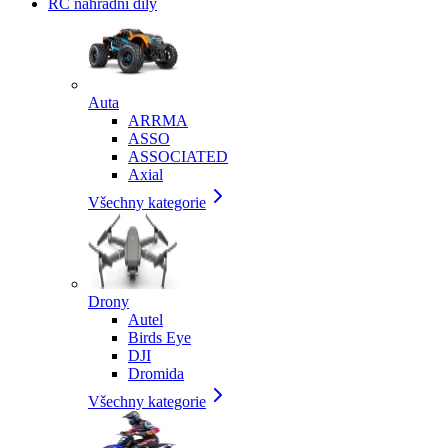
RC náhradní díly
Auta
ARRMA
ASSO
ASSOCIATED
Axial
Všechny kategorie
Drony
Autel
Birds Eye
DJI
Dromida
Všechny kategorie