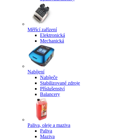
Měřící zařízení
Elektronická
Mechanická
Nabíjení
Nabíječe
Stabilizované zdroje
Příslušenství
Balancery
Paliva, oleje a maziva
Paliva
Maziva