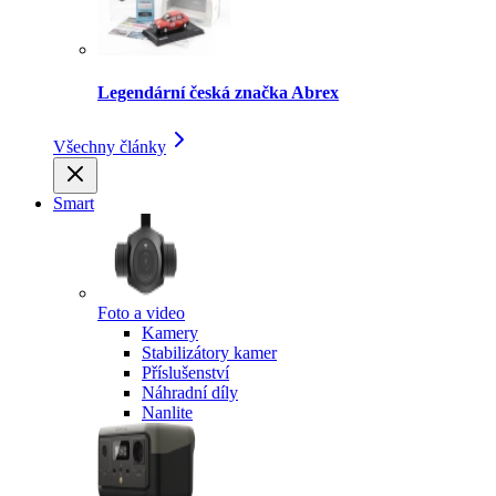
Legendární česká značka Abrex
Všechny články
Smart
Foto a video
Kamery
Stabilizátory kamer
Příslušenství
Náhradní díly
Nanlite