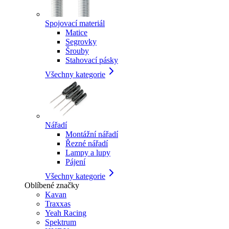
Spojovací materiál
Matice
Segrovky
Šrouby
Stahovací pásky
Všechny kategorie
Nářadí
Montážní nářadí
Řezné nářadí
Lampy a lupy
Pájení
Všechny kategorie
Oblíbené značky
Kavan
Traxxas
Yeah Racing
Spektrum