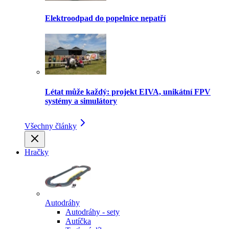
Elektroodpad do popelnice nepatří
Létat může každý: projekt EIVA, unikátní FPV
systémy a simulátory
Všechny články
Hračky
Autodráhy
Autodráhy - sety
Autíčka