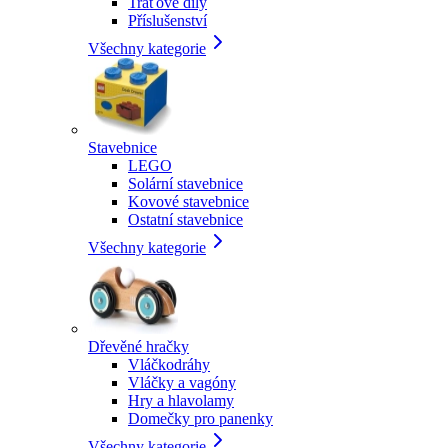
Traťové díly
Příslušenství
Všechny kategorie
Stavebnice
LEGO
Solární stavebnice
Kovové stavebnice
Ostatní stavebnice
Všechny kategorie
Dřevěné hračky
Vláčkodráhy
Vláčky a vagóny
Hry a hlavolamy
Domečky pro panenky
Všechny kategorie