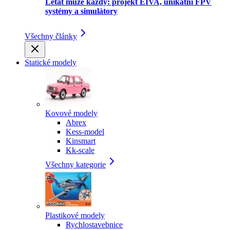
Létat může každý: projekt EIVA, unikátní FPV
systémy a simulátory
Všechny články
Statické modely
Kovové modely
Abrex
Kess-model
Kinsmart
Kk-scale
Všechny kategorie
Plastikové modely
Rychlostavebnice