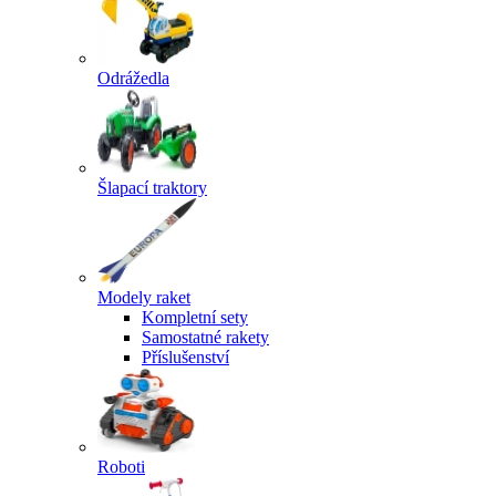
Odrážedla
Šlapací traktory
Modely raket
Kompletní sety
Samostatné rakety
Příslušenství
Roboti