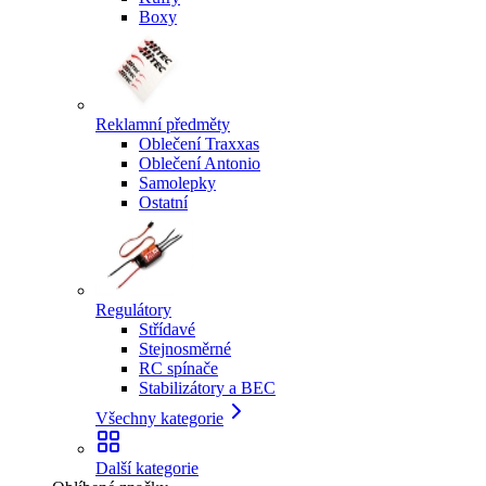
Boxy
Reklamní předměty
Oblečení Traxxas
Oblečení Antonio
Samolepky
Ostatní
Regulátory
Střídavé
Stejnosměrné
RC spínače
Stabilizátory a BEC
Všechny kategorie
Další kategorie