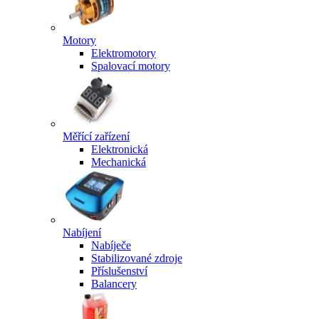
Motory
Elektromotory
Spalovací motory
Měřící zařízení
Elektronická
Mechanická
Nabíjení
Nabíječe
Stabilizované zdroje
Příslušenství
Balancery