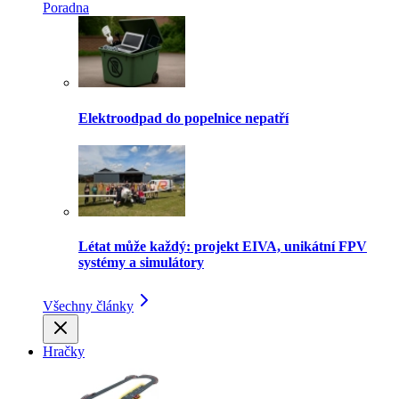
Poradna
Elektroodpad do popelnice nepatří
Létat může každý: projekt EIVA, unikátní FPV
systémy a simulátory
Všechny články
Hračky