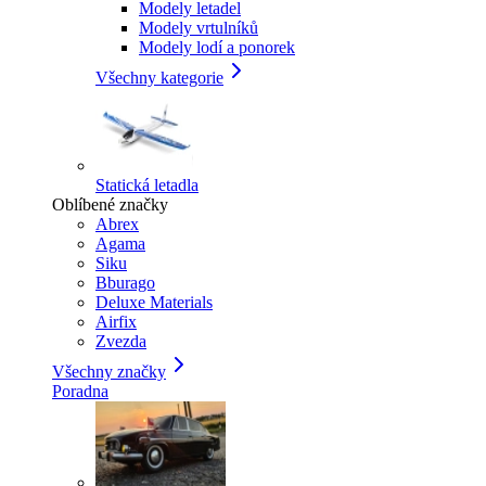
Modely letadel
Modely vrtulníků
Modely lodí a ponorek
Všechny kategorie
Statická letadla
Oblíbené značky
Abrex
Agama
Siku
Bburago
Deluxe Materials
Airfix
Zvezda
Všechny značky
Poradna