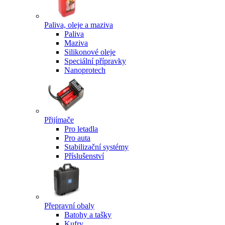
Paliva, oleje a maziva
Paliva
Maziva
Silikonové oleje
Speciální přípravky
Nanoprotech
Přijímače
Pro letadla
Pro auta
Stabilizační systémy
Příslušenství
Přepravní obaly
Batohy a tašky
Kufry