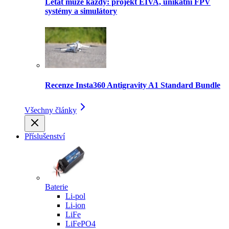
Létat může každý: projekt EIVA, unikátní FPV
systémy a simulátory
Recenze Insta360 Antigravity A1 Standard Bundle
Všechny články
Příslušenství
Baterie
Li-pol
Li-ion
LiFe
LiFePO4