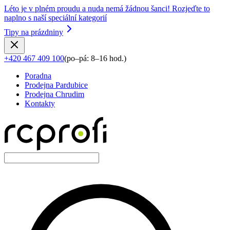
Léto je v plném proudu a nuda nemá žádnou šanci! Rozjeďte to
naplno s naší speciální kategorií
Tipy na prázdniny
+420 467 409 100
(
po–pá: 8–16 hod.
)
Poradna
Prodejna Pardubice
Prodejna Chrudim
Kontakty