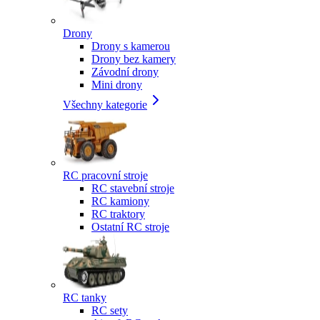
Drony
Drony s kamerou
Drony bez kamery
Závodní drony
Mini drony
Všechny kategorie
RC pracovní stroje
RC stavební stroje
RC kamiony
RC traktory
Ostatní RC stroje
RC tanky
RC sety