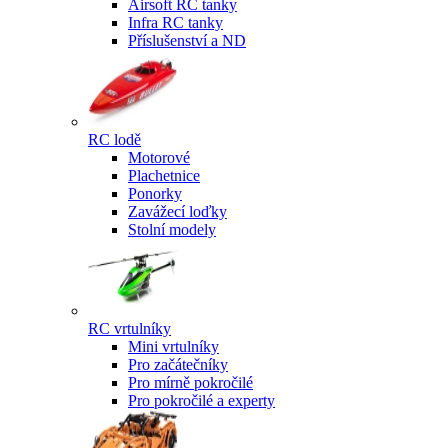
Airsoft RC tanky
Infra RC tanky
Příslušenství a ND
RC lodě
Motorové
Plachetnice
Ponorky
Zavážecí loďky
Stolní modely
RC vrtulníky
Mini vrtulníky
Pro začátečníky
Pro mírně pokročilé
Pro pokročilé a experty