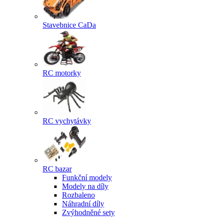
Stavebnice CaDa
RC motorky
RC vychytávky
RC bazar
Funkční modely
Modely na díly
Rozbaleno
Náhradní díly
Zvýhodněné sety