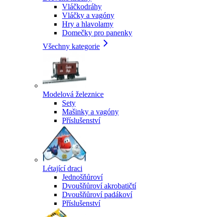
Vláčkodráhy
Vláčky a vagóny
Hry a hlavolamy
Domečky pro panenky
Všechny kategorie
Modelová železnice
Sety
Mašinky a vagóny
Příslušenství
Létající draci
Jednošňůroví
Dvoušňůroví akrobatičtí
Dvoušňůroví padákoví
Příslušenství