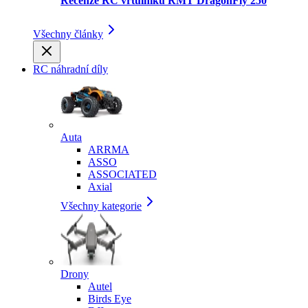
Recenze RC vrtulníku RMT DragonFly 250
Všechny články
RC náhradní díly
Auta
ARRMA
ASSO
ASSOCIATED
Axial
Všechny kategorie
Drony
Autel
Birds Eye