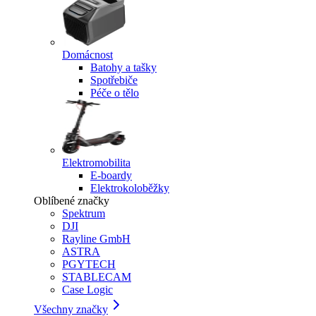
Domácnost
Batohy a tašky
Spotřebiče
Péče o tělo
Elektromobilita
E-boardy
Elektrokoloběžky
Oblíbené značky
Spektrum
DJI
Rayline GmbH
ASTRA
PGYTECH
STABLECAM
Case Logic
Všechny značky