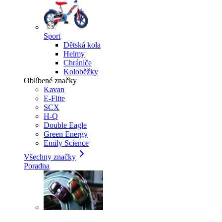
Sport
Dětská kola
Helmy
Chrániče
Koloběžky
Oblíbené značky
Kavan
E-Flite
SCX
H-Q
Double Eagle
Green Energy
Emily Science
Všechny značky
Poradna