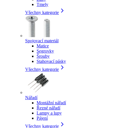
Tmely
Všechny kategorie
Spojovací materiál
Matice
Segrovky
Šrouby
Stahovací pásky
Všechny kategorie
Nářadí
Montážní nářadí
Řezné nářadí
Lampy a lupy
Pájení
Všechny kategorie