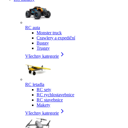
RC auta
Monster truck
Crawlery a expediční
Buggy
Truggy
Všechny kategorie
RC letadla
RC sety
RC rychlostavebnice
RC stavebnice
Makety
Všechny kategorie