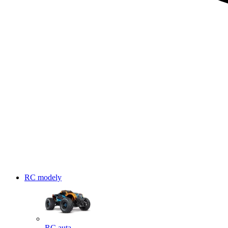
RC modely
RC auta