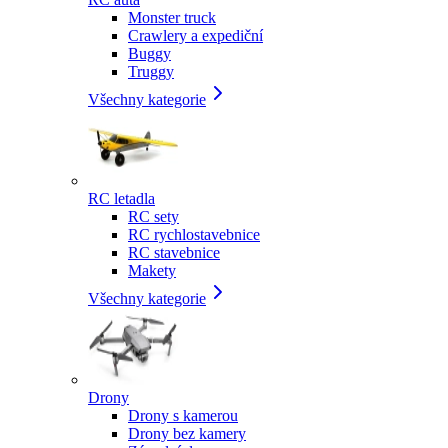
Monster truck
Crawlery a expediční
Buggy
Truggy
Všechny kategorie
RC letadla
RC sety
RC rychlostavebnice
RC stavebnice
Makety
Všechny kategorie
Drony
Drony s kamerou
Drony bez kamery