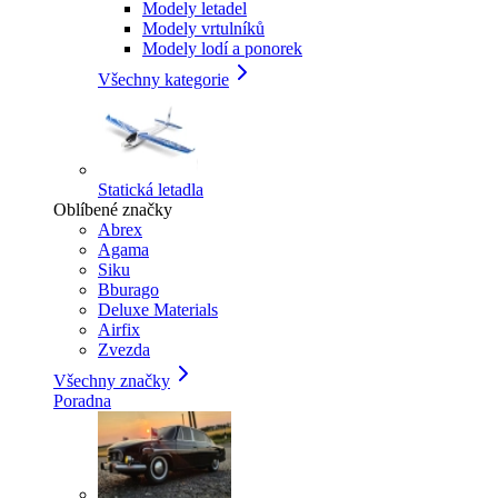
Modely letadel
Modely vrtulníků
Modely lodí a ponorek
Všechny kategorie
Statická letadla
Oblíbené značky
Abrex
Agama
Siku
Bburago
Deluxe Materials
Airfix
Zvezda
Všechny značky
Poradna