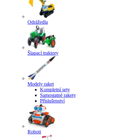
Odrážedla
Šlapací traktory
Modely raket
Kompletní sety
Samostatné rakety
Příslušenství
Roboti