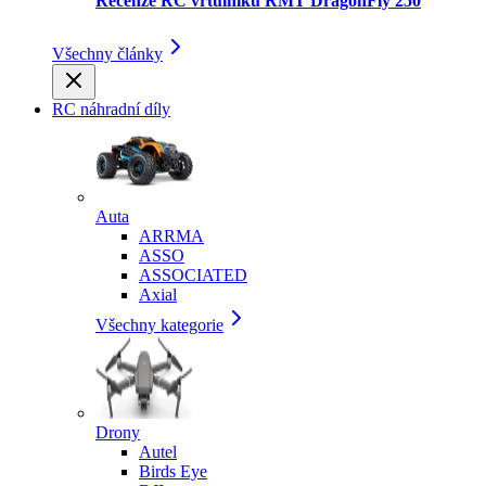
Recenze RC vrtulníku RMT DragonFly 250
Všechny články
RC náhradní díly
Auta
ARRMA
ASSO
ASSOCIATED
Axial
Všechny kategorie
Drony
Autel
Birds Eye