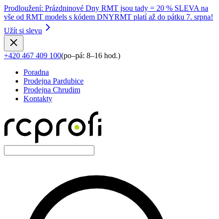
Prodloužení
:
Prázdninové Dny RMT jsou tady = 20 % SLEVA na
vše od RMT models s kódem DNYRMT platí až do pátku 7. srpna!
Užít si slevu
+420 467 409 100
(
po–pá: 8–16 hod.
)
Poradna
Prodejna Pardubice
Prodejna Chrudim
Kontakty