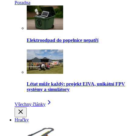
Poradna
Elektroodpad do popelnice nepatří
Létat může každý: projekt EIVA, unikátní FPV
systémy a simulátory
Všechny články
Hračky