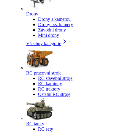
Drony
Drony s kamerou
Drony bez kamery
Závodní drony
Mini drony
Všechny kategorie
RC pracovní stroje
RC stavební stroje
RC kamiony
RC traktory
Ostatní RC stroje
RC tanky
RC sety