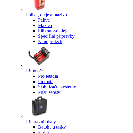
Paliva, oleje a maziva
Paliva
Maziva
Silikonové oleje
Speciální přípravky
Nanoprotech
Přijímače
Pro letadla
Pro auta
Stabilizační systémy
Příslušenství
Přepravní obaly
Batohy a tašky
Kufry