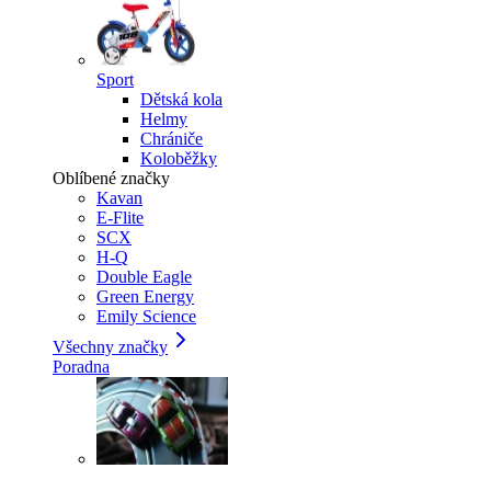
Sport
Dětská kola
Helmy
Chrániče
Koloběžky
Oblíbené značky
Kavan
E-Flite
SCX
H-Q
Double Eagle
Green Energy
Emily Science
Všechny značky
Poradna