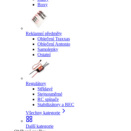
Boxy
Reklamní předměty
Oblečení Traxxas
Oblečení Antonio
Samolepky
Ostatní
Regulátory
Střídavé
Stejnosměrné
RC spínače
Stabilizátory a BEC
Všechny kategorie
Další kategorie