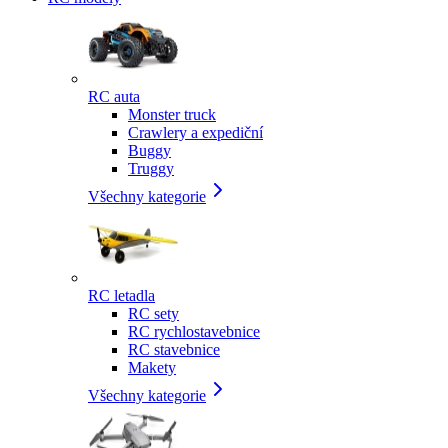
RC auta
Monster truck
Crawlery a expediční
Buggy
Truggy
Všechny kategorie
RC letadla
RC sety
RC rychlostavebnice
RC stavebnice
Makety
Všechny kategorie