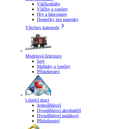
Vláčkodráhy
Vláčky a vagóny
Hry a hlavolamy
Domečky pro panenky
Všechny kategorie
Modelová železnice
Sety
Mašinky a vagóny
Příslušenství
Létající draci
Jednošňůroví
Dvoušňůroví akrobatičtí
Dvoušňůroví padákoví
Příslušenství