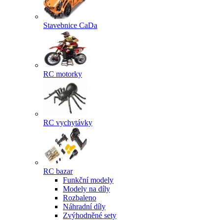
Stavebnice CaDa
RC motorky
RC vychytávky
RC bazar
Funkční modely
Modely na díly
Rozbaleno
Náhradní díly
Zvýhodněné sety