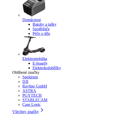
Domácnost
Batohy a tašky
Spotřebiče
Péče o tělo
Elektromobilita
E-boardy
Elektrokoloběžky
Oblíbené značky
Spektrum
DJI
Rayline GmbH
ASTRA
PGYTECH
STABLECAM
Case Logic
Všechny značky