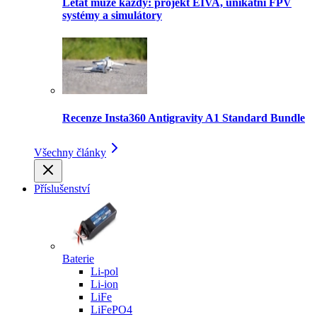
Létat může každý: projekt EIVA, unikátní FPV
systémy a simulátory
Recenze Insta360 Antigravity A1 Standard Bundle
Všechny články
Příslušenství
Baterie
Li-pol
Li-ion
LiFe
LiFePO4