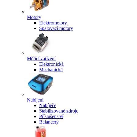
Motory
Elektromotory
Spalovací motory
Měřící zařízení
Elektronická
Mechanická
Nabíjení
Nabíječe
Stabilizované zdroje
Příslušenství
Balancery