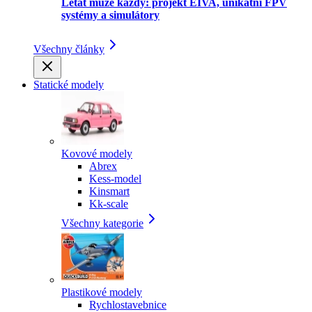
Létat může každý: projekt EIVA, unikátní FPV
systémy a simulátory
Všechny články
Statické modely
Kovové modely
Abrex
Kess-model
Kinsmart
Kk-scale
Všechny kategorie
Plastikové modely
Rychlostavebnice