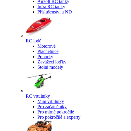
Airsoft RC tanky
Infra RC tanky
Příslušenství a ND
RC lodě
Motorové
Plachetnice
Ponorky
Zavážecí loďky
Stolní modely
RC vrtulníky
Mini vrtulníky
Pro začátečníky
Pro mírně pokročilé
Pro pokročilé a experty