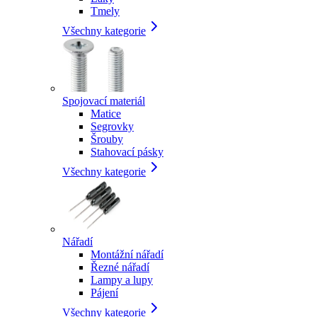
Tmely
Všechny kategorie
Spojovací materiál
Matice
Segrovky
Šrouby
Stahovací pásky
Všechny kategorie
Nářadí
Montážní nářadí
Řezné nářadí
Lampy a lupy
Pájení
Všechny kategorie