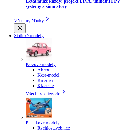
Létat může každý: projekt EIVA, unikátní FPV
systémy a simulátory
Všechny články
Statické modely
Kovové modely
Abrex
Kess-model
Kinsmart
Kk-scale
Všechny kategorie
Plastikové modely
Rychlostavebnice