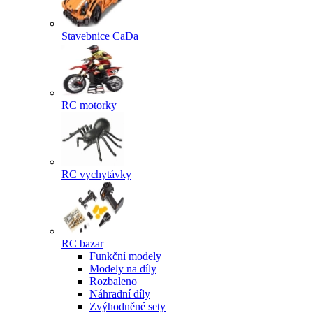
Stavebnice CaDa
RC motorky
RC vychytávky
RC bazar
Funkční modely
Modely na díly
Rozbaleno
Náhradní díly
Zvýhodněné sety