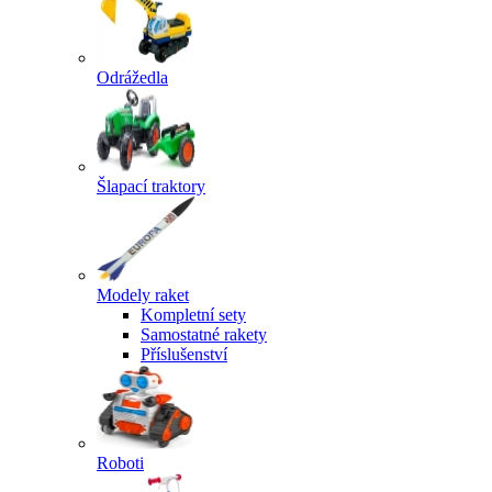
Odrážedla
Šlapací traktory
Modely raket
Kompletní sety
Samostatné rakety
Příslušenství
Roboti