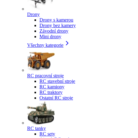
Drony
Drony s kamerou
Drony bez kamery
Závodní drony
Mini drony
Všechny kategorie
RC pracovní stroje
RC stavební stroje
RC kamiony
RC traktory
Ostatní RC stroje
RC tanky
RC sety