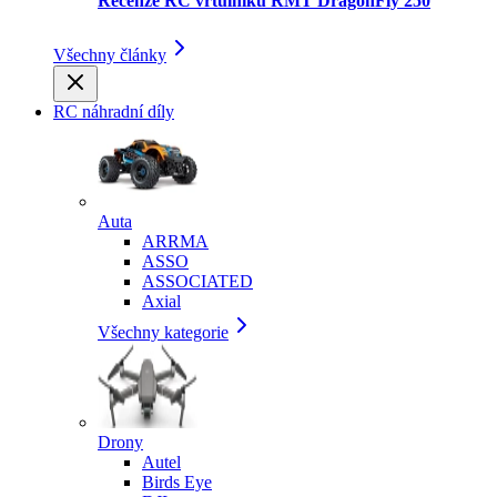
Recenze RC vrtulníku RMT DragonFly 250
Všechny články
RC náhradní díly
Auta
ARRMA
ASSO
ASSOCIATED
Axial
Všechny kategorie
Drony
Autel
Birds Eye