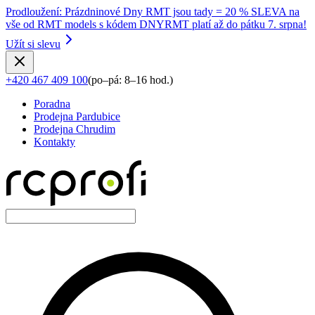
Prodloužení
:
Prázdninové Dny RMT jsou tady = 20 % SLEVA na
vše od RMT models s kódem DNYRMT platí až do pátku 7. srpna!
Užít si slevu
+420 467 409 100
(
po–pá: 8–16 hod.
)
Poradna
Prodejna Pardubice
Prodejna Chrudim
Kontakty