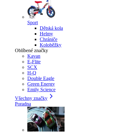
Sport
Dětská kola
Helmy
Chrániče
Koloběžky
Oblíbené značky
Kavan
E-Flite
SCX
H-Q
Double Eagle
Green Energy
Emily Science
Všechny značky
Poradna