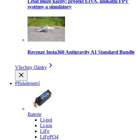
Létat může každý: projekt EIVA, unikátní FPV
systémy a simulátory
Recenze Insta360 Antigravity A1 Standard Bundle
Všechny články
Příslušenství
Baterie
Li-pol
Li-ion
LiFe
LiFePO4