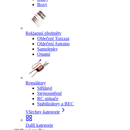
Boxy
Reklamní předměty
Oblečení Traxxas
Oblečení Antonio
Samolepky
Ostatní
Regulátory
Střídavé
Stejnosměrné
RC spínače
Stabilizátory a BEC
Všechny kategorie
Další kategorie