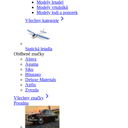
Modely letadel
Modely vrtulníků
Modely lodí a ponorek
Všechny kategorie
Statická letadla
Oblíbené značky
Abrex
Agama
Siku
Bburago
Deluxe Materials
Airfix
Zvezda
Všechny značky
Poradna