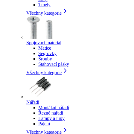
Tmely
Všechny kategorie
Spojovací materiál
Matice
Segrovky
Šrouby
Stahovací pásky
Všechny kategorie
Nářadí
Montážní nářadí
Řezné nářadí
Lampy a lupy
Pájení
Všechny kategorie