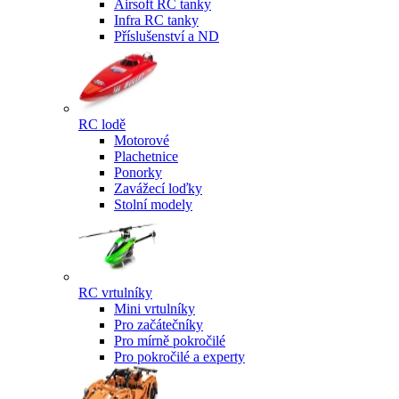
Airsoft RC tanky
Infra RC tanky
Příslušenství a ND
RC lodě
Motorové
Plachetnice
Ponorky
Zavážecí loďky
Stolní modely
RC vrtulníky
Mini vrtulníky
Pro začátečníky
Pro mírně pokročilé
Pro pokročilé a experty