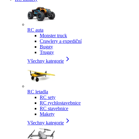
RC auta
Monster truck
Crawlery a expediční
Buggy
Truggy
Všechny kategorie
RC letadla
RC sety
RC rychlostavebnice
RC stavebnice
Makety
Všechny kategorie