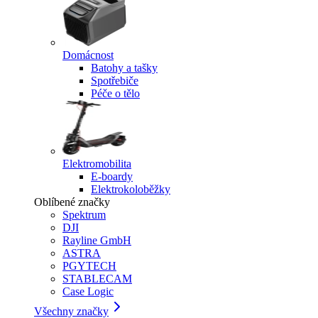
Domácnost
Batohy a tašky
Spotřebiče
Péče o tělo
Elektromobilita
E-boardy
Elektrokoloběžky
Oblíbené značky
Spektrum
DJI
Rayline GmbH
ASTRA
PGYTECH
STABLECAM
Case Logic
Všechny značky