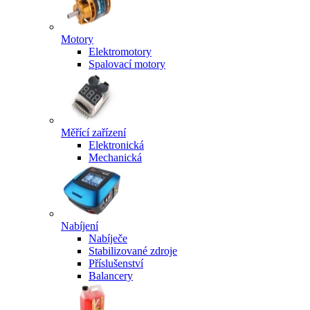
Motory
Elektromotory
Spalovací motory
Měřící zařízení
Elektronická
Mechanická
Nabíjení
Nabíječe
Stabilizované zdroje
Příslušenství
Balancery