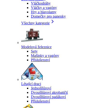
Vláčkodráhy
Vláčky a vagóny
Hry a hlavolamy
Domečky pro panenky
Všechny kategorie
Modelová železnice
Sety
Mašinky a vagóny
Příslušenství
Létající draci
Jednošňůroví
Dvoušňůroví akrobatičtí
Dvoušňůroví padákoví
Příslušenství