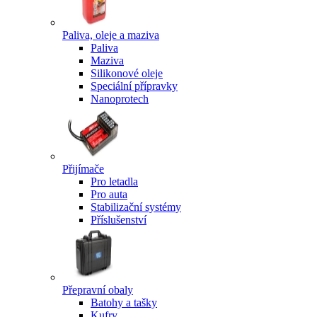
Paliva, oleje a maziva
Paliva
Maziva
Silikonové oleje
Speciální přípravky
Nanoprotech
Přijímače
Pro letadla
Pro auta
Stabilizační systémy
Příslušenství
Přepravní obaly
Batohy a tašky
Kufry