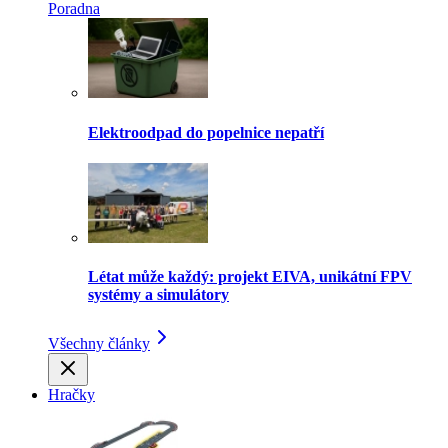
Poradna
Elektroodpad do popelnice nepatří
Létat může každý: projekt EIVA, unikátní FPV
systémy a simulátory
Všechny články
Hračky