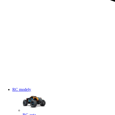
RC modely
RC auta