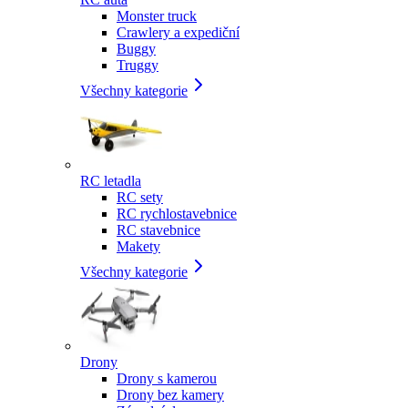
Monster truck
Crawlery a expediční
Buggy
Truggy
Všechny kategorie
RC letadla
RC sety
RC rychlostavebnice
RC stavebnice
Makety
Všechny kategorie
Drony
Drony s kamerou
Drony bez kamery