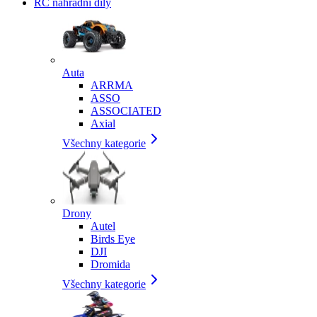
RC náhradní díly
Auta
ARRMA
ASSO
ASSOCIATED
Axial
Všechny kategorie
Drony
Autel
Birds Eye
DJI
Dromida
Všechny kategorie