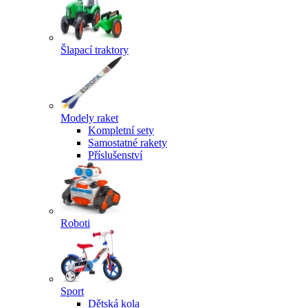
Šlapací traktory
Modely raket
Kompletní sety
Samostatné rakety
Příslušenství
Roboti
Sport
Dětská kola