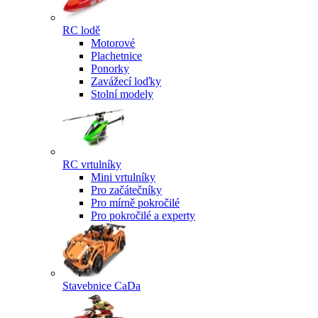
RC lodě
Motorové
Plachetnice
Ponorky
Zavážecí loďky
Stolní modely
RC vrtulníky
Mini vrtulníky
Pro začátečníky
Pro mírně pokročilé
Pro pokročilé a experty
Stavebnice CaDa