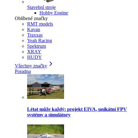
Stavební stroje
Hobby Engine
Oblíbené značky
RMT models
Kavan
Traxxas
Yeah Racing
Spektrum
XRAY
HUDY
Všechny značky
Poradna
Létat může každý: projekt EIVA, unikátní FPV
systémy a simulátory