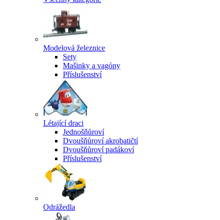
Modelová železnice
Sety
Mašinky a vagóny
Příslušenství
Létající draci
Jednošňůroví
Dvoušňůroví akrobatičtí
Dvoušňůroví padákoví
Příslušenství
Odrážedla