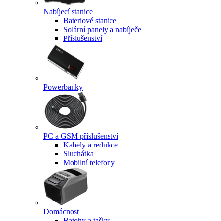
Nabíjecí stanice
Bateriové stanice
Solární panely a nabíječe
Příslušenství
Powerbanky
PC a GSM příslušenství
Kabely a redukce
Sluchátka
Mobilní telefony
Domácnost
Batohy a tašky