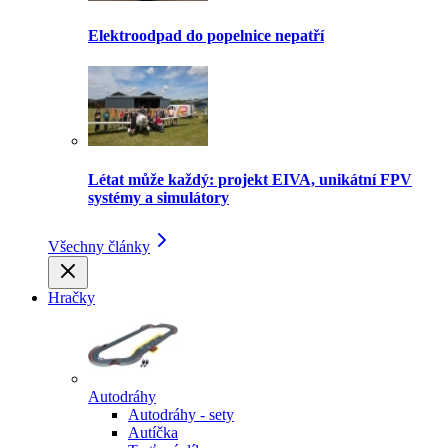
Elektroodpad do popelnice nepatří
Létat může každý: projekt EIVA, unikátní FPV
systémy a simulátory
Všechny články
Hračky
Autodráhy
Autodráhy - sety
Autíčka