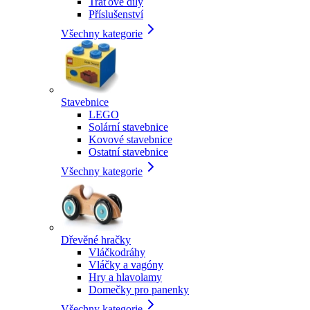
Traťové díly
Příslušenství
Všechny kategorie
Stavebnice
LEGO
Solární stavebnice
Kovové stavebnice
Ostatní stavebnice
Všechny kategorie
Dřevěné hračky
Vláčkodráhy
Vláčky a vagóny
Hry a hlavolamy
Domečky pro panenky
Všechny kategorie