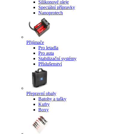
Silikonové oleje
Speciální přípravky
Nanoprotech
Přijímače
Pro letadla
Pro auta
Stabilizační systémy
Příslušenství
Přepravní obaly
Batohy a tašky
Kufry
Boxy