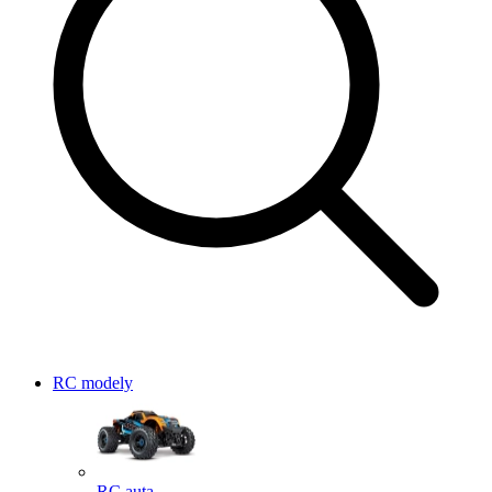
RC modely
RC auta