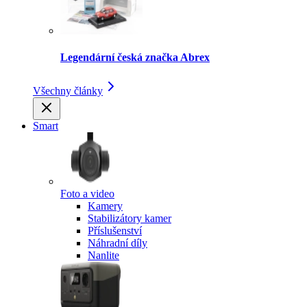
Legendární česká značka Abrex
Všechny články
Smart
Foto a video
Kamery
Stabilizátory kamer
Příslušenství
Náhradní díly
Nanlite