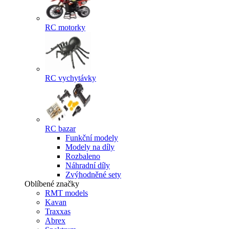
RC motorky
RC vychytávky
RC bazar
Funkční modely
Modely na díly
Rozbaleno
Náhradní díly
Zvýhodněné sety
Oblíbené značky
RMT models
Kavan
Traxxas
Abrex