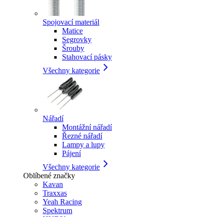
Spojovací materiál
Matice
Segrovky
Šrouby
Stahovací pásky
Všechny kategorie
Nářadí
Montážní nářadí
Řezné nářadí
Lampy a lupy
Pájení
Všechny kategorie
Oblíbené značky
Kavan
Traxxas
Yeah Racing
Spektrum