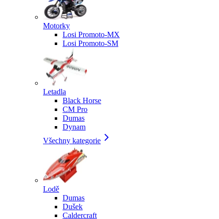
Motorky
Losi Promoto-MX
Losi Promoto-SM
Letadla
Black Horse
CM Pro
Dumas
Dynam
Všechny kategorie
Lodě
Dumas
Dušek
Caldercraft