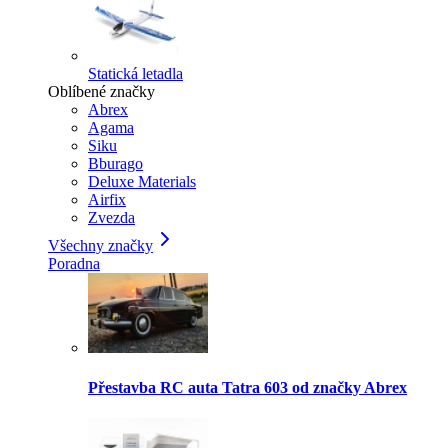
Statická letadla
Oblíbené značky
Abrex
Agama
Siku
Bburago
Deluxe Materials
Airfix
Zvezda
Všechny značky
Poradna
Přestavba RC auta Tatra 603 od značky Abrex