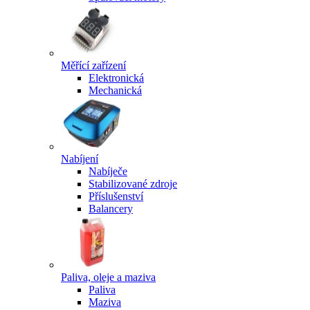
Měřící zařízení
Elektronická
Mechanická
Nabíjení
Nabíječe
Stabilizované zdroje
Příslušenství
Balancery
Paliva, oleje a maziva
Paliva
Maziva