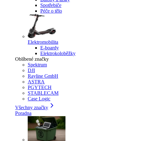
Spotřebiče
Péče o tělo
Elektromobilita
E-boardy
Elektrokoloběžky
Oblíbené značky
Spektrum
DJI
Rayline GmbH
ASTRA
PGYTECH
STABLECAM
Case Logic
Všechny značky
Poradna