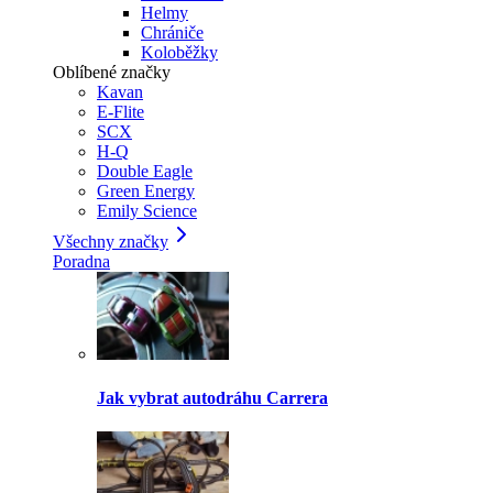
Helmy
Chrániče
Koloběžky
Oblíbené značky
Kavan
E-Flite
SCX
H-Q
Double Eagle
Green Energy
Emily Science
Všechny značky
Poradna
Jak vybrat autodráhu Carrera