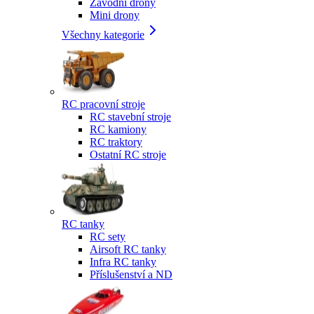
Závodní drony
Mini drony
Všechny kategorie
RC pracovní stroje
RC stavební stroje
RC kamiony
RC traktory
Ostatní RC stroje
RC tanky
RC sety
Airsoft RC tanky
Infra RC tanky
Příslušenství a ND