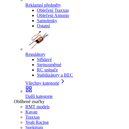
Reklamní předměty
Oblečení Traxxas
Oblečení Antonio
Samolepky
Ostatní
Regulátory
Střídavé
Stejnosměrné
RC spínače
Stabilizátory a BEC
Všechny kategorie
Další kategorie
Oblíbené značky
RMT models
Kavan
Traxxas
Yeah Racing
Spektrum