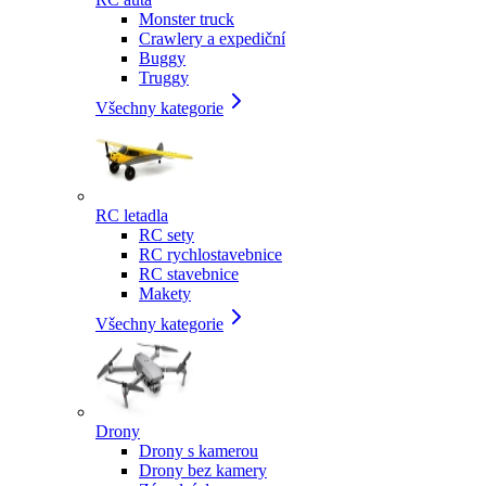
Monster truck
Crawlery a expediční
Buggy
Truggy
Všechny kategorie
RC letadla
RC sety
RC rychlostavebnice
RC stavebnice
Makety
Všechny kategorie
Drony
Drony s kamerou
Drony bez kamery