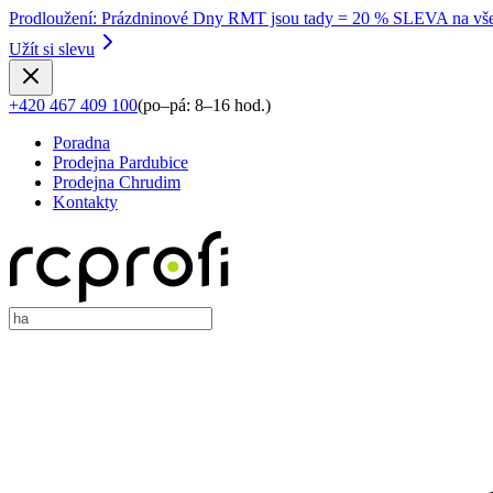
Prodloužení
:
Prázdninové Dny RMT jsou tady = 20 % SLEVA na vše
Užít si slevu
+420 467 409 100
(
po–pá: 8–16 hod.
)
Poradna
Prodejna Pardubice
Prodejna Chrudim
Kontakty