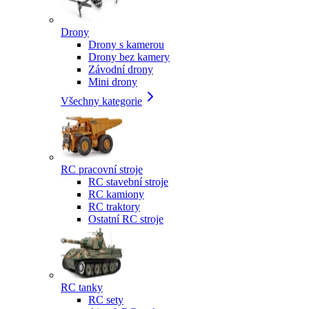
Drony
Drony s kamerou
Drony bez kamery
Závodní drony
Mini drony
Všechny kategorie
RC pracovní stroje
RC stavební stroje
RC kamiony
RC traktory
Ostatní RC stroje
RC tanky
RC sety