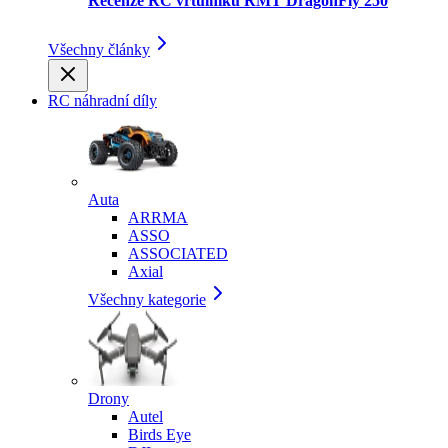
Recenze RC vrtulníku RMT DragonFly 250
Všechny články
RC náhradní díly
Auta
ARRMA
ASSO
ASSOCIATED
Axial
Všechny kategorie
Drony
Autel
Birds Eye