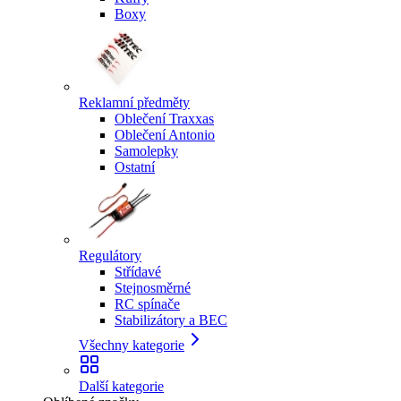
Boxy
Reklamní předměty
Oblečení Traxxas
Oblečení Antonio
Samolepky
Ostatní
Regulátory
Střídavé
Stejnosměrné
RC spínače
Stabilizátory a BEC
Všechny kategorie
Další kategorie