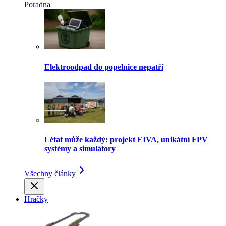
Poradna
Elektroodpad do popelnice nepatří
Létat může každý: projekt EIVA, unikátní FPV
systémy a simulátory
Všechny články
Hračky