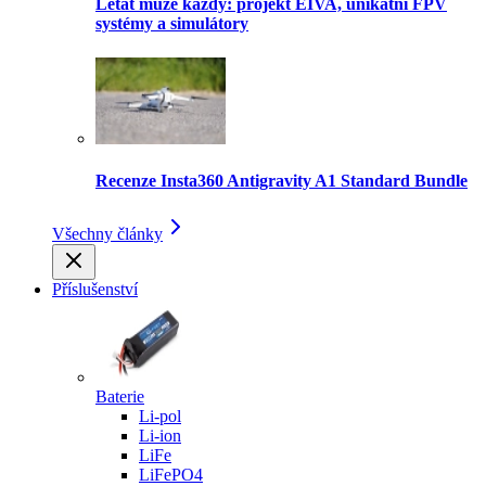
Létat může každý: projekt EIVA, unikátní FPV
systémy a simulátory
Recenze Insta360 Antigravity A1 Standard Bundle
Všechny články
Příslušenství
Baterie
Li-pol
Li-ion
LiFe
LiFePO4