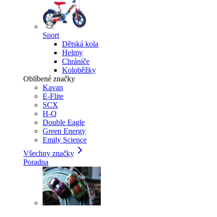
Sport
Dětská kola
Helmy
Chrániče
Koloběžky
Oblíbené značky
Kavan
E-Flite
SCX
H-Q
Double Eagle
Green Energy
Emily Science
Všechny značky
Poradna