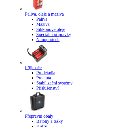
Paliva, oleje a maziva
Paliva
Maziva
Silikonové oleje
Speciální přípravky
Nanoprotech
Přijímače
Pro letadla
Pro auta
Stabilizační systémy
Příslušenství
Přepravní obaly
Batohy a tašky
Kufry