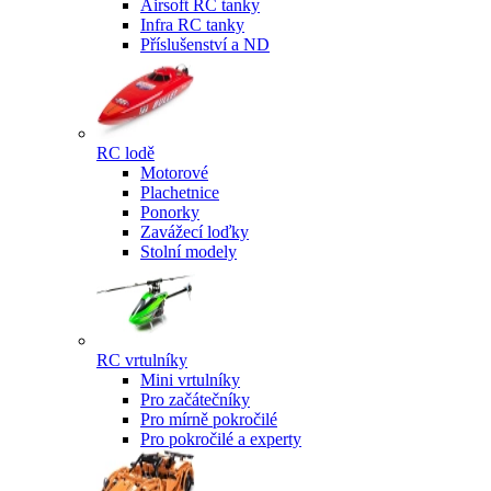
Airsoft RC tanky
Infra RC tanky
Příslušenství a ND
RC lodě
Motorové
Plachetnice
Ponorky
Zavážecí loďky
Stolní modely
RC vrtulníky
Mini vrtulníky
Pro začátečníky
Pro mírně pokročilé
Pro pokročilé a experty