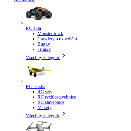
RC auta
Monster truck
Crawlery a expediční
Buggy
Truggy
Všechny kategorie
RC letadla
RC sety
RC rychlostavebnice
RC stavebnice
Makety
Všechny kategorie