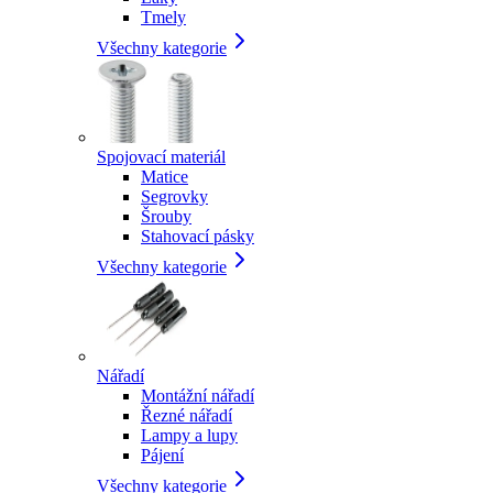
Tmely
Všechny kategorie
Spojovací materiál
Matice
Segrovky
Šrouby
Stahovací pásky
Všechny kategorie
Nářadí
Montážní nářadí
Řezné nářadí
Lampy a lupy
Pájení
Všechny kategorie