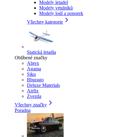
Modely letadel
Modely vrtulníků
Modely lodí a ponorek
Všechny kategorie
Statická letadla
Oblíbené značky
Abrex
Agama
Siku
Bburago
Deluxe Materials
Airfix
Zvezda
Všechny značky
Poradna