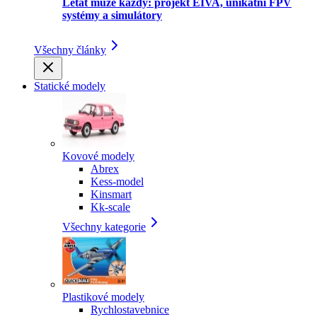
Létat může každý: projekt EIVA, unikátní FPV
systémy a simulátory
Všechny články
Statické modely
Kovové modely
Abrex
Kess-model
Kinsmart
Kk-scale
Všechny kategorie
Plastikové modely
Rychlostavebnice