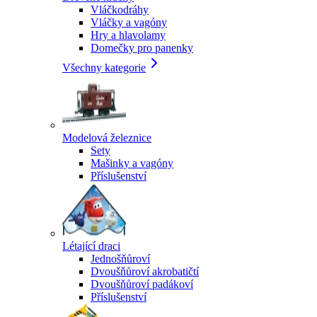
Vláčkodráhy
Vláčky a vagóny
Hry a hlavolamy
Domečky pro panenky
Všechny kategorie
Modelová železnice
Sety
Mašinky a vagóny
Příslušenství
Létající draci
Jednošňůroví
Dvoušňůroví akrobatičtí
Dvoušňůroví padákoví
Příslušenství