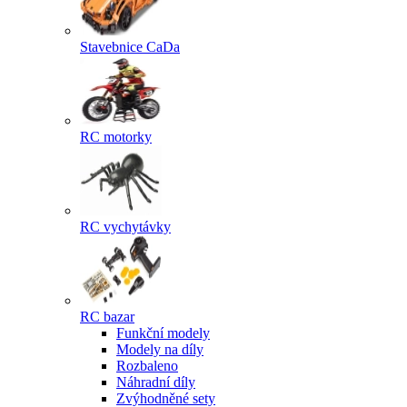
Stavebnice CaDa
RC motorky
RC vychytávky
RC bazar
Funkční modely
Modely na díly
Rozbaleno
Náhradní díly
Zvýhodněné sety