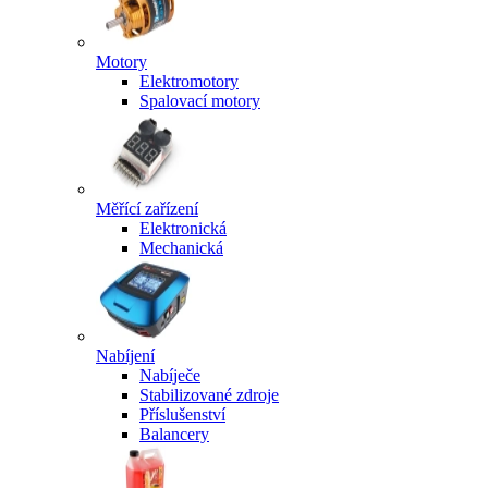
Motory
Elektromotory
Spalovací motory
Měřící zařízení
Elektronická
Mechanická
Nabíjení
Nabíječe
Stabilizované zdroje
Příslušenství
Balancery