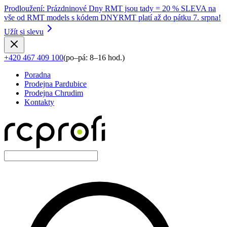
Prodloužení
:
Prázdninové Dny RMT jsou tady = 20 % SLEVA na
vše od RMT models s kódem DNYRMT platí až do pátku 7. srpna!
Užít si slevu
+420 467 409 100
(
po–pá: 8–16 hod.
)
Poradna
Prodejna Pardubice
Prodejna Chrudim
Kontakty