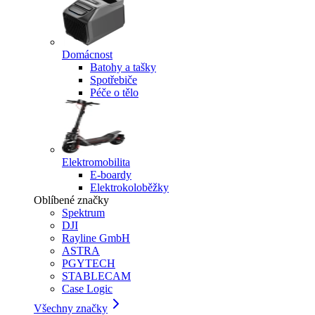
Domácnost
Batohy a tašky
Spotřebiče
Péče o tělo
Elektromobilita
E-boardy
Elektrokoloběžky
Oblíbené značky
Spektrum
DJI
Rayline GmbH
ASTRA
PGYTECH
STABLECAM
Case Logic
Všechny značky