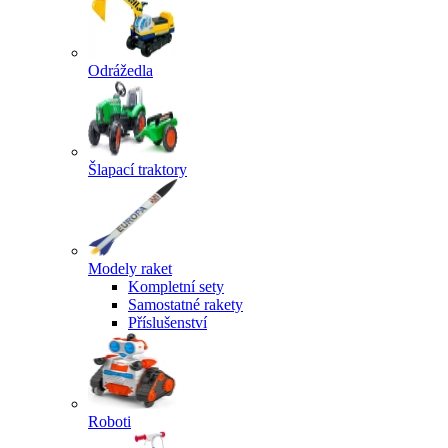
Odrážedla
Šlapací traktory
Modely raket
Kompletní sety
Samostatné rakety
Příslušenství
Roboti