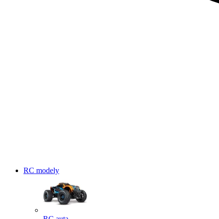
RC modely
RC auta