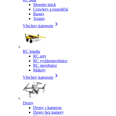
Monster truck
Crawlery a expediční
Buggy
Truggy
Všechny kategorie
RC letadla
RC sety
RC rychlostavebnice
RC stavebnice
Makety
Všechny kategorie
Drony
Drony s kamerou
Drony bez kamery