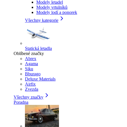
Modely letadel
Modely vrtulníků
Modely lodí a ponorek
Všechny kategorie
Statická letadla
Oblíbené značky
Abrex
Agama
Siku
Bburago
Deluxe Materials
Airfix
Zvezda
Všechny značky
Poradna