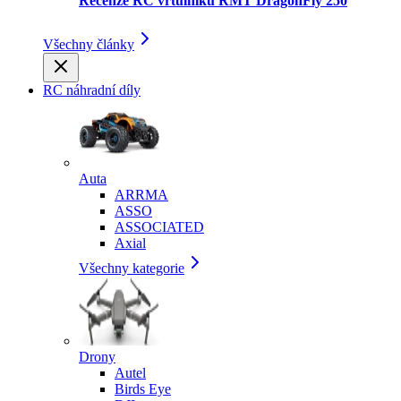
Recenze RC vrtulníku RMT DragonFly 250
Všechny články
RC náhradní díly
Auta
ARRMA
ASSO
ASSOCIATED
Axial
Všechny kategorie
Drony
Autel
Birds Eye