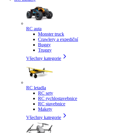
RC auta
Monster truck
Crawlery a expediční
Buggy
Truggy
Všechny kategorie
RC letadla
RC sety
RC rychlostavebnice
RC stavebnice
Makety
Všechny kategorie