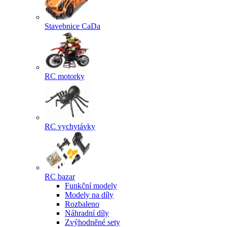
Stavebnice CaDa
RC motorky
RC vychytávky
RC bazar
Funkční modely
Modely na díly
Rozbaleno
Náhradní díly
Zvýhodněné sety