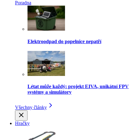
Poradna
Elektroodpad do popelnice nepatří
Létat může každý: projekt EIVA, unikátní FPV
systémy a simulátory
Všechny články
Hračky