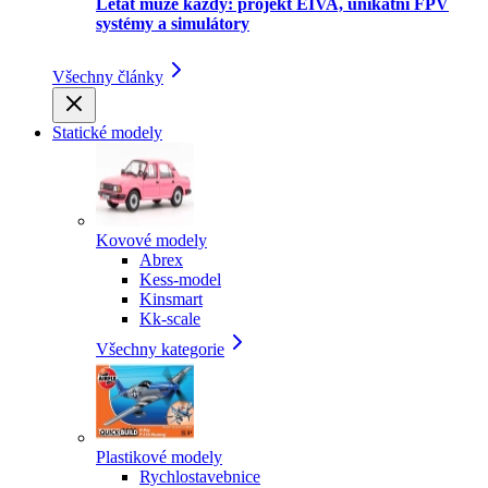
Létat může každý: projekt EIVA, unikátní FPV
systémy a simulátory
Všechny články
Statické modely
Kovové modely
Abrex
Kess-model
Kinsmart
Kk-scale
Všechny kategorie
Plastikové modely
Rychlostavebnice