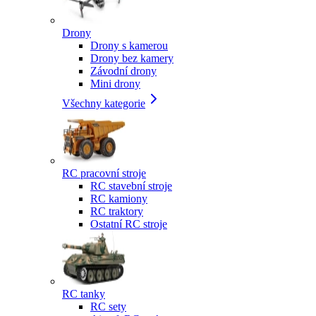
Drony
Drony s kamerou
Drony bez kamery
Závodní drony
Mini drony
Všechny kategorie
RC pracovní stroje
RC stavební stroje
RC kamiony
RC traktory
Ostatní RC stroje
RC tanky
RC sety