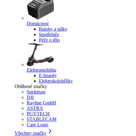
Domácnost
Batohy a tašky
Spotřebiče
Péče o tělo
Elektromobilita
E-boardy
Elektrokoloběžky
Oblíbené značky
Spektrum
DJI
Rayline GmbH
ASTRA
PGYTECH
STABLECAM
Case Logic
Všechny značky