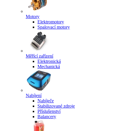
Motory
Elektromotory
Spalovací motory
Měřící zařízení
Elektronická
Mechanická
Nabíjení
Nabíječe
Stabilizované zdroje
Příslušenství
Balancery