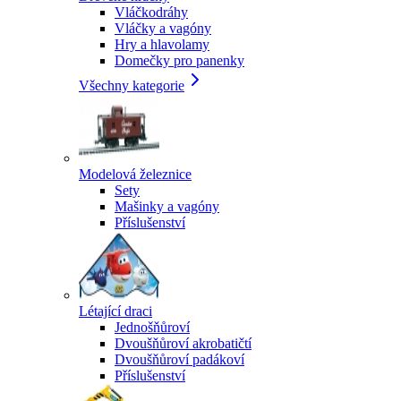
Vláčkodráhy
Vláčky a vagóny
Hry a hlavolamy
Domečky pro panenky
Všechny kategorie
Modelová železnice
Sety
Mašinky a vagóny
Příslušenství
Létající draci
Jednošňůroví
Dvoušňůroví akrobatičtí
Dvoušňůroví padákoví
Příslušenství