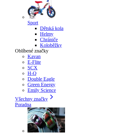
Sport
Dětská kola
Helmy
Chrániče
Koloběžky
Oblíbené značky
Kavan
E-Flite
SCX
H-Q
Double Eagle
Green Energy
Emily Science
Všechny značky
Poradna