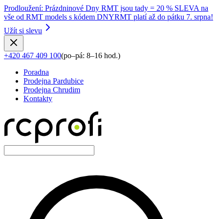
Prodloužení
:
Prázdninové Dny RMT jsou tady = 20 % SLEVA na
vše od RMT models s kódem DNYRMT platí až do pátku 7. srpna!
Užít si slevu
+420 467 409 100
(
po–pá: 8–16 hod.
)
Poradna
Prodejna Pardubice
Prodejna Chrudim
Kontakty