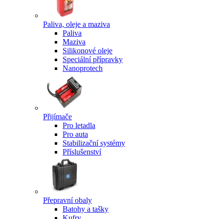
Paliva, oleje a maziva
Paliva
Maziva
Silikonové oleje
Speciální přípravky
Nanoprotech
Přijímače
Pro letadla
Pro auta
Stabilizační systémy
Příslušenství
Přepravní obaly
Batohy a tašky
Kufry