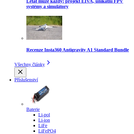
Létat může každý: projekt EIVA, unikátní FPV
systémy a simulátory
Recenze Insta360 Antigravity A1 Standard Bundle
Všechny články
Příslušenství
Baterie
Li-pol
Li-ion
LiFe
LiFePO4