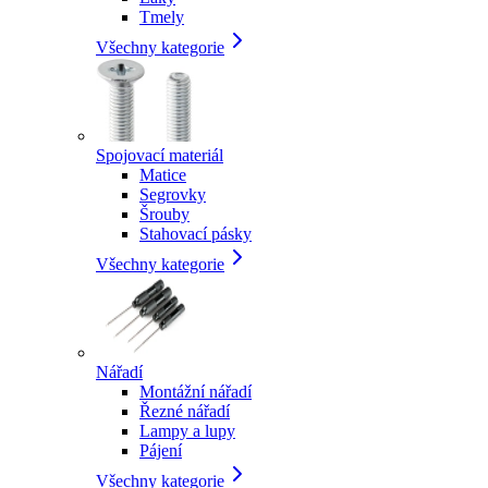
Tmely
Všechny kategorie
Spojovací materiál
Matice
Segrovky
Šrouby
Stahovací pásky
Všechny kategorie
Nářadí
Montážní nářadí
Řezné nářadí
Lampy a lupy
Pájení
Všechny kategorie