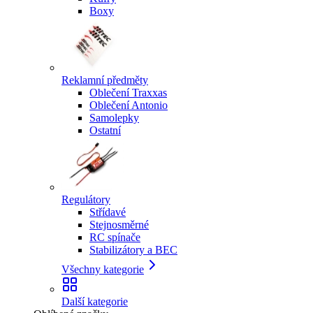
Boxy
Reklamní předměty
Oblečení Traxxas
Oblečení Antonio
Samolepky
Ostatní
Regulátory
Střídavé
Stejnosměrné
RC spínače
Stabilizátory a BEC
Všechny kategorie
Další kategorie