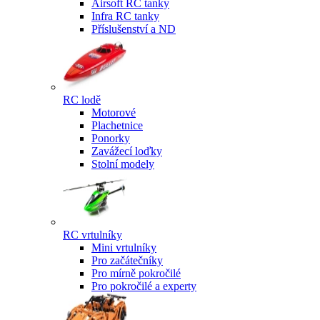
Airsoft RC tanky
Infra RC tanky
Příslušenství a ND
RC lodě
Motorové
Plachetnice
Ponorky
Zavážecí loďky
Stolní modely
RC vrtulníky
Mini vrtulníky
Pro začátečníky
Pro mírně pokročilé
Pro pokročilé a experty