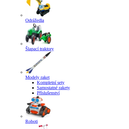
Odrážedla
Šlapací traktory
Modely raket
Kompletní sety
Samostatné rakety
Příslušenství
Roboti