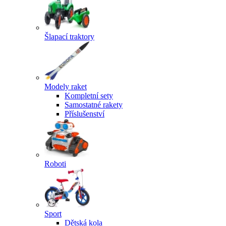
Šlapací traktory
Modely raket
Kompletní sety
Samostatné rakety
Příslušenství
Roboti
Sport
Dětská kola