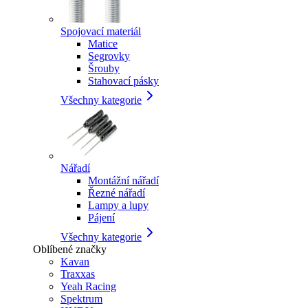
Spojovací materiál
Matice
Segrovky
Šrouby
Stahovací pásky
Všechny kategorie
Nářadí
Montážní nářadí
Řezné nářadí
Lampy a lupy
Pájení
Všechny kategorie
Oblíbené značky
Kavan
Traxxas
Yeah Racing
Spektrum