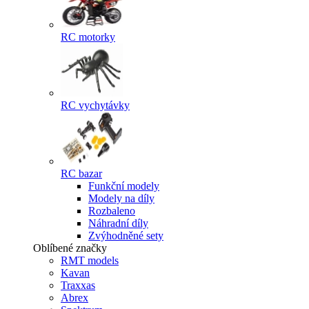
RC motorky
RC vychytávky
RC bazar
Funkční modely
Modely na díly
Rozbaleno
Náhradní díly
Zvýhodněné sety
Oblíbené značky
RMT models
Kavan
Traxxas
Abrex