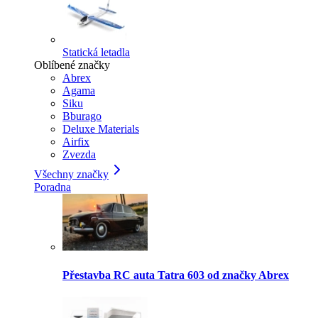
Statická letadla
Oblíbené značky
Abrex
Agama
Siku
Bburago
Deluxe Materials
Airfix
Zvezda
Všechny značky
Poradna
Přestavba RC auta Tatra 603 od značky Abrex