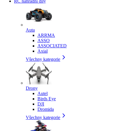
RC náhradní díly
Auta
ARRMA
ASSO
ASSOCIATED
Axial
Všechny kategorie
Drony
Autel
Birds Eye
DJI
Dromida
Všechny kategorie