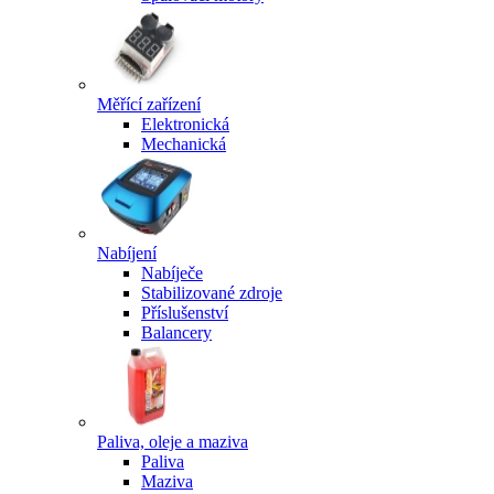
Měřící zařízení
Elektronická
Mechanická
Nabíjení
Nabíječe
Stabilizované zdroje
Příslušenství
Balancery
Paliva, oleje a maziva
Paliva
Maziva