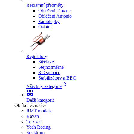
Reklamní předměty
Oblečení Traxxas
Oblečení Antonio
Samolepky
Ostatní
Regulátory
Střídavé
Stejnosměrné
RC spínače
Stabilizátory a BEC
Všechny kategorie
Další kategorie
Oblíbené značky
RMT models
Kavan
Traxxas
Yeah Racing
Spektrum