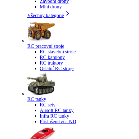
Závodní drony
Mini drony
Všechny kategorie
RC pracovní stroje
RC stavební stroje
RC kamiony
RC traktory
Ostatní RC stroje
RC tanky
RC sety
Airsoft RC tanky
Infra RC tanky
Příslušenství a ND