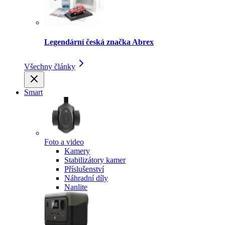
Legendární česká značka Abrex
Všechny články
Smart
Foto a video
Kamery
Stabilizátory kamer
Příslušenství
Náhradní díly
Nanlite