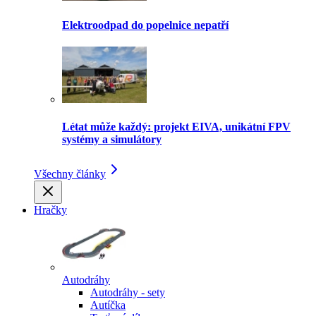
Elektroodpad do popelnice nepatří
Létat může každý: projekt EIVA, unikátní FPV
systémy a simulátory
Všechny články
Hračky
Autodráhy
Autodráhy - sety
Autíčka