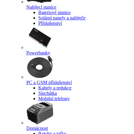
Nabíjecí stanice
Bateriové stanice
Solární panely a nabíječe
Příslušenství
Powerbanky
PC a GSM příslušenství
Kabely a redukce
Sluchátka
Mobilní telefony
Domácnost
Batohy a tašky