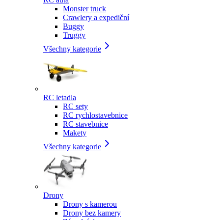
Monster truck
Crawlery a expediční
Buggy
Truggy
Všechny kategorie
RC letadla
RC sety
RC rychlostavebnice
RC stavebnice
Makety
Všechny kategorie
Drony
Drony s kamerou
Drony bez kamery