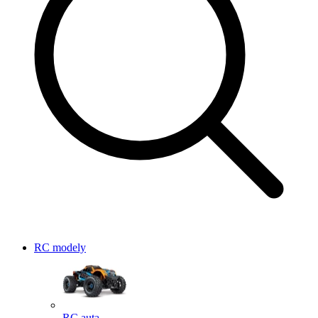
RC modely
RC auta