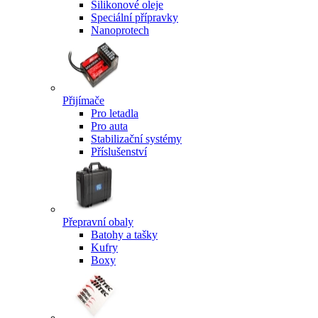
Silikonové oleje
Speciální přípravky
Nanoprotech
Přijímače
Pro letadla
Pro auta
Stabilizační systémy
Příslušenství
Přepravní obaly
Batohy a tašky
Kufry
Boxy