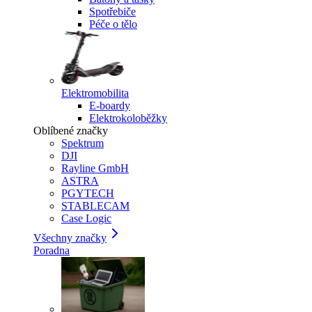
Spotřebiče
Péče o tělo
Elektromobilita
E-boardy
Elektrokoloběžky
Oblíbené značky
Spektrum
DJI
Rayline GmbH
ASTRA
PGYTECH
STABLECAM
Case Logic
Všechny značky
Poradna