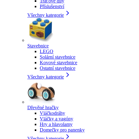
Traťové díly
Příslušenství
Všechny kategorie
Stavebnice
LEGO
Solární stavebnice
Kovové stavebnice
Ostatní stavebnice
Všechny kategorie
Dřevěné hračky
Vláčkodráhy
Vláčky a vagóny
Hry a hlavolamy
Domečky pro panenky
Všechny kategorie