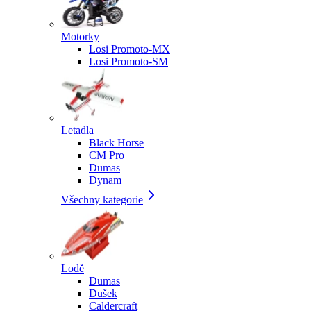
Motorky
Losi Promoto-MX
Losi Promoto-SM
Letadla
Black Horse
CM Pro
Dumas
Dynam
Všechny kategorie
Lodě
Dumas
Dušek
Caldercraft