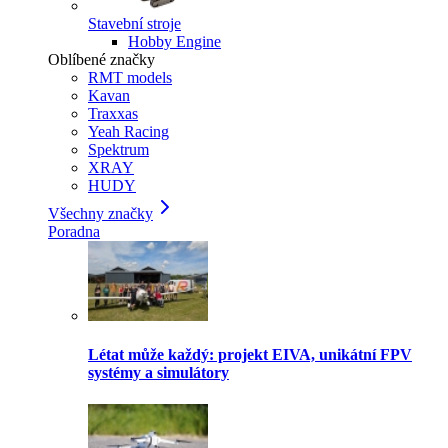
Stavební stroje
Hobby Engine
Oblíbené značky
RMT models
Kavan
Traxxas
Yeah Racing
Spektrum
XRAY
HUDY
Všechny značky
Poradna
Létat může každý: projekt EIVA, unikátní FPV
systémy a simulátory