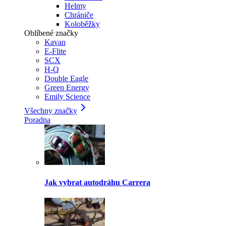
Helmy
Chrániče
Koloběžky
Oblíbené značky
Kavan
E-Flite
SCX
H-Q
Double Eagle
Green Energy
Emily Science
Všechny značky
Poradna
Jak vybrat autodráhu Carrera