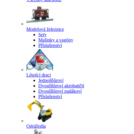
Modelová železnice
Sety
Mašinky a vagóny
Příslušenství
Létající draci
Jednošňůroví
Dvoušňůroví akrobatičtí
Dvoušňůroví padákoví
Příslušenství
Odrážedla