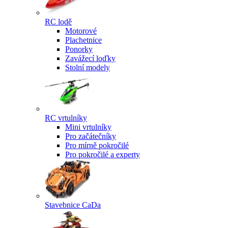
RC lodě
Motorové
Plachetnice
Ponorky
Zavážecí loďky
Stolní modely
RC vrtulníky
Mini vrtulníky
Pro začátečníky
Pro mírně pokročilé
Pro pokročilé a experty
Stavebnice CaDa