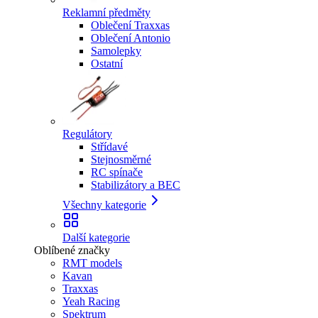
Reklamní předměty
Oblečení Traxxas
Oblečení Antonio
Samolepky
Ostatní
Regulátory
Střídavé
Stejnosměrné
RC spínače
Stabilizátory a BEC
Všechny kategorie
Další kategorie
Oblíbené značky
RMT models
Kavan
Traxxas
Yeah Racing
Spektrum