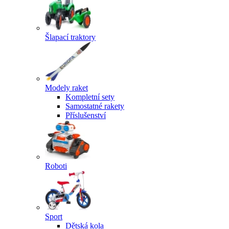
Šlapací traktory
Modely raket
Kompletní sety
Samostatné rakety
Příslušenství
Roboti
Sport
Dětská kola