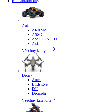
RC náhradní díly
Auta
ARRMA
ASSO
ASSOCIATED
Axial
Všechny kategorie
Drony
Autel
Birds Eye
DJI
Dromida
Všechny kategorie