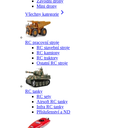
Závodní drony
Mini drony
Všechny kategorie
RC pracovní stroje
RC stavební stroje
RC kamiony
RC traktory
Ostatní RC stroje
RC tanky
RC sety
Airsoft RC tanky
Infra RC tanky
Příslušenství a ND