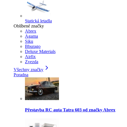
Statická letadla
Oblíbené značky
Abrex
Agama
Siku
Bburago
Deluxe Materials
Airfix
Zvezda
Všechny značky
Poradna
Přestavba RC auta Tatra 603 od značky Abrex