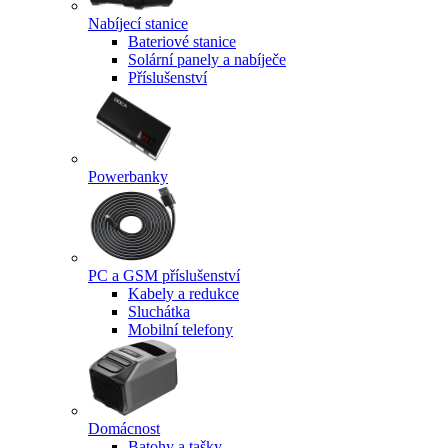
Nabíjecí stanice
Bateriové stanice
Solární panely a nabíječe
Příslušenství
Powerbanky
PC a GSM příslušenství
Kabely a redukce
Sluchátka
Mobilní telefony
Domácnost
Batohy a tašky