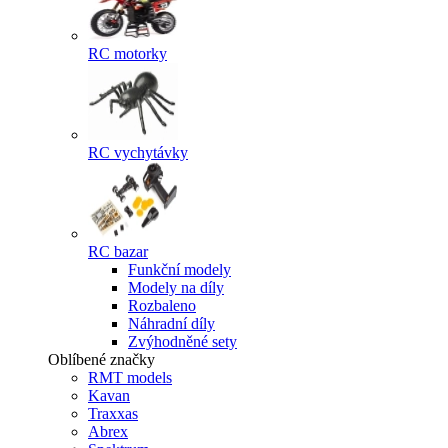
RC motorky
RC vychytávky
RC bazar
Funkční modely
Modely na díly
Rozbaleno
Náhradní díly
Zvýhodněné sety
Oblíbené značky
RMT models
Kavan
Traxxas
Abrex