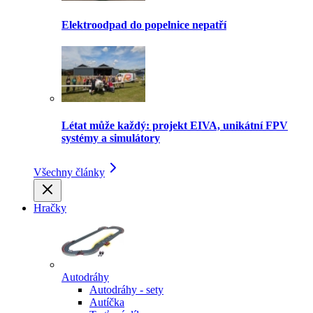
Elektroodpad do popelnice nepatří
Létat může každý: projekt EIVA, unikátní FPV
systémy a simulátory
Všechny články
Hračky
Autodráhy
Autodráhy - sety
Autíčka