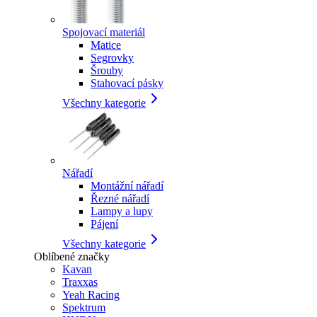
Spojovací materiál
Matice
Segrovky
Šrouby
Stahovací pásky
Všechny kategorie
Nářadí
Montážní nářadí
Řezné nářadí
Lampy a lupy
Pájení
Všechny kategorie
Oblíbené značky
Kavan
Traxxas
Yeah Racing
Spektrum