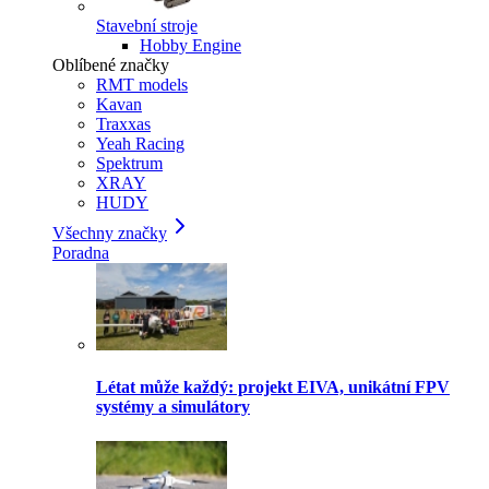
Stavební stroje
Hobby Engine
Oblíbené značky
RMT models
Kavan
Traxxas
Yeah Racing
Spektrum
XRAY
HUDY
Všechny značky
Poradna
Létat může každý: projekt EIVA, unikátní FPV
systémy a simulátory