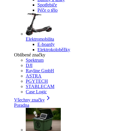
Spotřebiče
Péče o tělo
Elektromobilita
E-boardy
Elektrokoloběžky
Oblíbené značky
Spektrum
DJI
Rayline GmbH
ASTRA
PGYTECH
STABLECAM
Case Logic
Všechny značky
Poradna