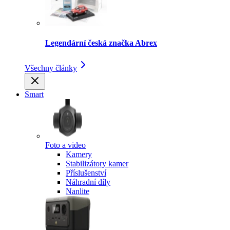
Legendární česká značka Abrex
Všechny články
Smart
Foto a video
Kamery
Stabilizátory kamer
Příslušenství
Náhradní díly
Nanlite