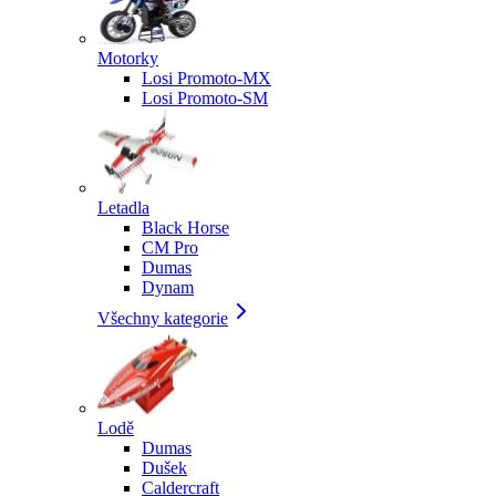
Motorky
Losi Promoto-MX
Losi Promoto-SM
Letadla
Black Horse
CM Pro
Dumas
Dynam
Všechny kategorie
Lodě
Dumas
Dušek
Caldercraft