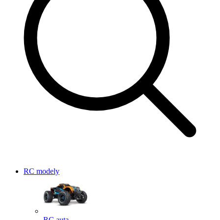
RC modely
RC auta