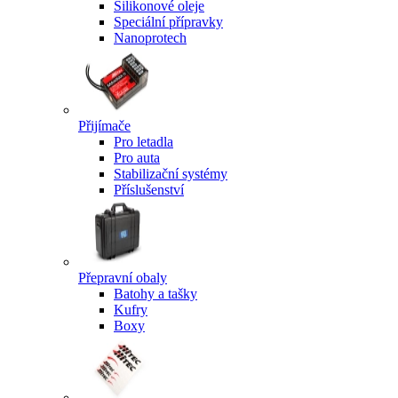
Silikonové oleje
Speciální přípravky
Nanoprotech
Přijímače
Pro letadla
Pro auta
Stabilizační systémy
Příslušenství
Přepravní obaly
Batohy a tašky
Kufry
Boxy