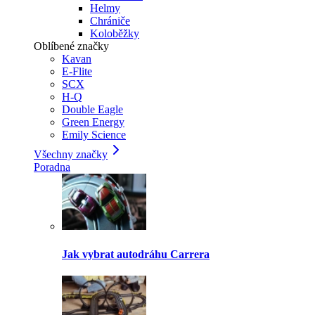
Helmy
Chrániče
Koloběžky
Oblíbené značky
Kavan
E-Flite
SCX
H-Q
Double Eagle
Green Energy
Emily Science
Všechny značky
Poradna
Jak vybrat autodráhu Carrera