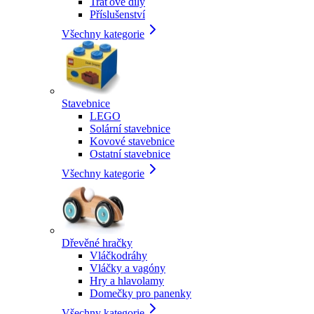
Traťové díly
Příslušenství
Všechny kategorie
Stavebnice
LEGO
Solární stavebnice
Kovové stavebnice
Ostatní stavebnice
Všechny kategorie
Dřevěné hračky
Vláčkodráhy
Vláčky a vagóny
Hry a hlavolamy
Domečky pro panenky
Všechny kategorie