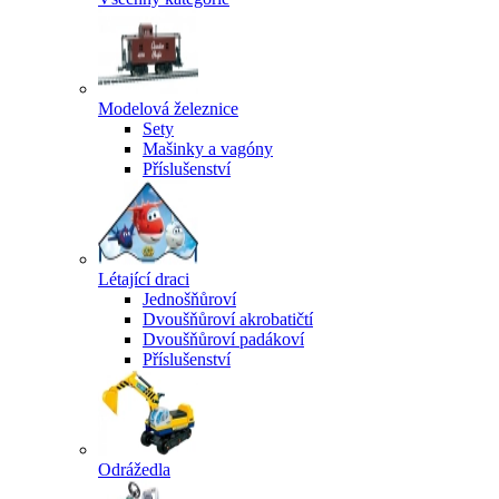
Modelová železnice
Sety
Mašinky a vagóny
Příslušenství
Létající draci
Jednošňůroví
Dvoušňůroví akrobatičtí
Dvoušňůroví padákoví
Příslušenství
Odrážedla