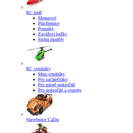
RC lodě
Motorové
Plachetnice
Ponorky
Zavážecí loďky
Stolní modely
RC vrtulníky
Mini vrtulníky
Pro začátečníky
Pro mírně pokročilé
Pro pokročilé a experty
Stavebnice CaDa