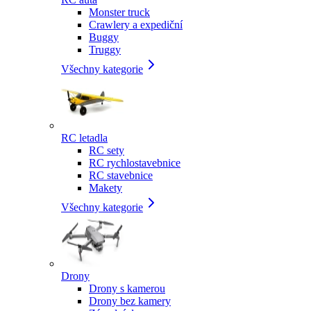
Monster truck
Crawlery a expediční
Buggy
Truggy
Všechny kategorie
RC letadla
RC sety
RC rychlostavebnice
RC stavebnice
Makety
Všechny kategorie
Drony
Drony s kamerou
Drony bez kamery