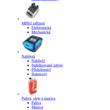
Měřící zařízení
Elektronická
Mechanická
Nabíjení
Nabíječe
Stabilizované zdroje
Příslušenství
Balancery
Paliva, oleje a maziva
Paliva
Maziva