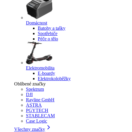
Domácnost
Batohy a tašky
Spotřebiče
Péče o tělo
Elektromobilita
E-boardy
Elektrokoloběžky
Oblíbené značky
Spektrum
DJI
Rayline GmbH
ASTRA
PGYTECH
STABLECAM
Case Logic
Všechny značky