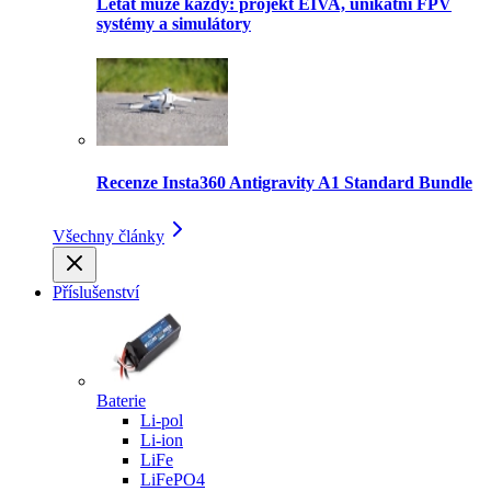
Létat může každý: projekt EIVA, unikátní FPV
systémy a simulátory
Recenze Insta360 Antigravity A1 Standard Bundle
Všechny články
Příslušenství
Baterie
Li-pol
Li-ion
LiFe
LiFePO4