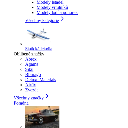
Modely letadel
Modely vrtulníků
Modely lodí a ponorek
Všechny kategorie
Statická letadla
Oblíbené značky
Abrex
Agama
Siku
Bburago
Deluxe Materials
Airfix
Zvezda
Všechny značky
Poradna