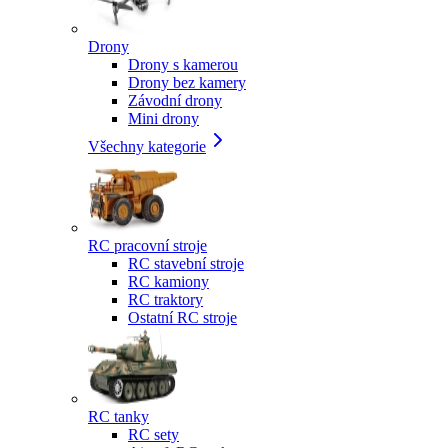
Drony
Drony s kamerou
Drony bez kamery
Závodní drony
Mini drony
Všechny kategorie
RC pracovní stroje
RC stavební stroje
RC kamiony
RC traktory
Ostatní RC stroje
RC tanky
RC sety