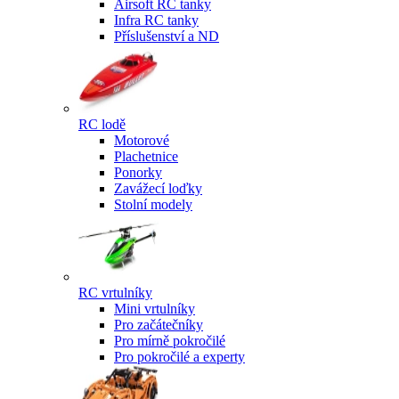
Airsoft RC tanky
Infra RC tanky
Příslušenství a ND
RC lodě
Motorové
Plachetnice
Ponorky
Zavážecí loďky
Stolní modely
RC vrtulníky
Mini vrtulníky
Pro začátečníky
Pro mírně pokročilé
Pro pokročilé a experty