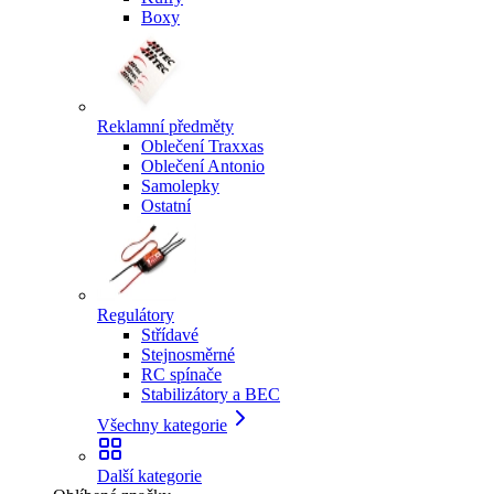
Boxy
Reklamní předměty
Oblečení Traxxas
Oblečení Antonio
Samolepky
Ostatní
Regulátory
Střídavé
Stejnosměrné
RC spínače
Stabilizátory a BEC
Všechny kategorie
Další kategorie