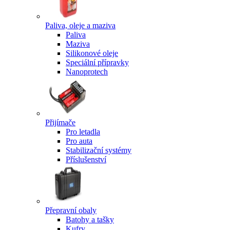
Paliva, oleje a maziva
Paliva
Maziva
Silikonové oleje
Speciální přípravky
Nanoprotech
Přijímače
Pro letadla
Pro auta
Stabilizační systémy
Příslušenství
Přepravní obaly
Batohy a tašky
Kufry