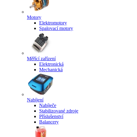
Motory
Elektromotory
Spalovací motory
Měřící zařízení
Elektronická
Mechanická
Nabíjení
Nabíječe
Stabilizované zdroje
Příslušenství
Balancery