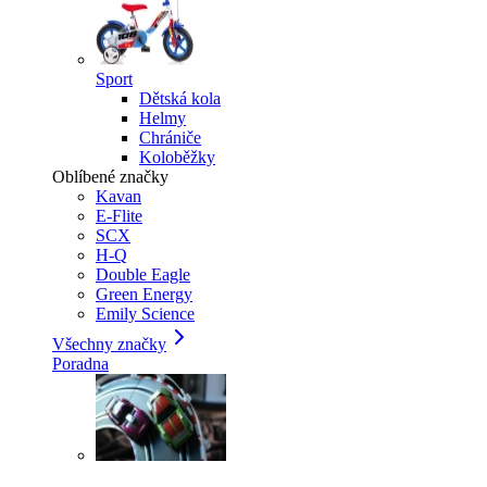
Sport
Dětská kola
Helmy
Chrániče
Koloběžky
Oblíbené značky
Kavan
E-Flite
SCX
H-Q
Double Eagle
Green Energy
Emily Science
Všechny značky
Poradna