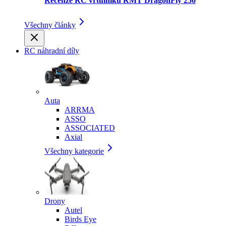
Recenze RC vrtulníku RMT DragonFly 250
Všechny články
RC náhradní díly
Auta
ARRMA
ASSO
ASSOCIATED
Axial
Všechny kategorie
Drony
Autel
Birds Eye