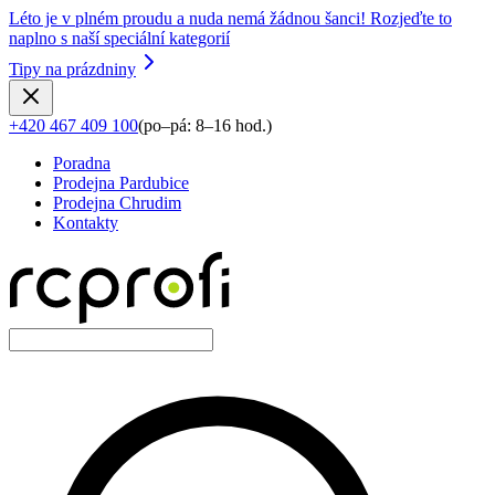
Léto je v plném proudu a nuda nemá žádnou šanci! Rozjeďte to
naplno s naší speciální kategorií
Tipy na prázdniny
+420 467 409 100
(
po–pá: 8–16 hod.
)
Poradna
Prodejna Pardubice
Prodejna Chrudim
Kontakty