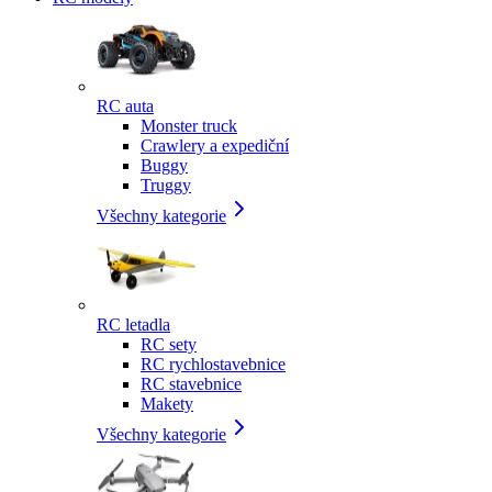
RC auta
Monster truck
Crawlery a expediční
Buggy
Truggy
Všechny kategorie
RC letadla
RC sety
RC rychlostavebnice
RC stavebnice
Makety
Všechny kategorie