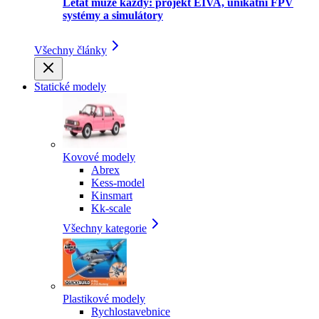
Létat může každý: projekt EIVA, unikátní FPV
systémy a simulátory
Všechny články
Statické modely
Kovové modely
Abrex
Kess-model
Kinsmart
Kk-scale
Všechny kategorie
Plastikové modely
Rychlostavebnice