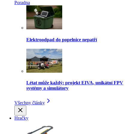
Poradna
Elektroodpad do popelnice nepatří
Létat může každý: projekt EIVA, unikátní FPV
systémy a simulátory
Všechny články
Hračky