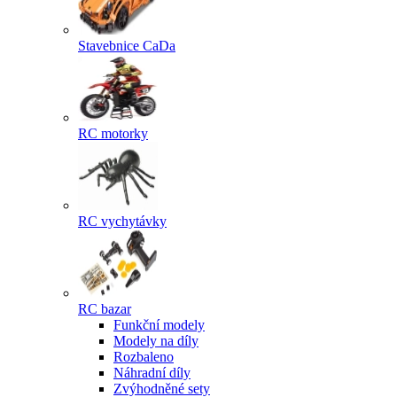
Stavebnice CaDa
RC motorky
RC vychytávky
RC bazar
Funkční modely
Modely na díly
Rozbaleno
Náhradní díly
Zvýhodněné sety