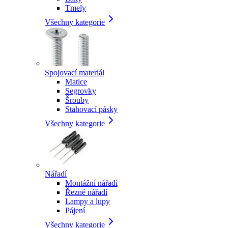
Tmely
Všechny kategorie
Spojovací materiál
Matice
Segrovky
Šrouby
Stahovací pásky
Všechny kategorie
Nářadí
Montážní nářadí
Řezné nářadí
Lampy a lupy
Pájení
Všechny kategorie