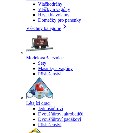
Vláčkodráhy
Vláčky a vagóny
Hry a hlavolamy
Domečky pro panenky
Všechny kategorie
Modelová železnice
Sety
Mašinky a vagóny
Příslušenství
Létající draci
Jednošňůroví
Dvoušňůroví akrobatičtí
Dvoušňůroví padákoví
Příslušenství