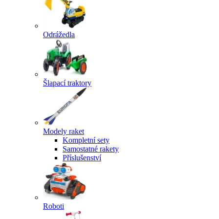
Odrážedla
Šlapací traktory
Modely raket
Kompletní sety
Samostatné rakety
Příslušenství
Roboti