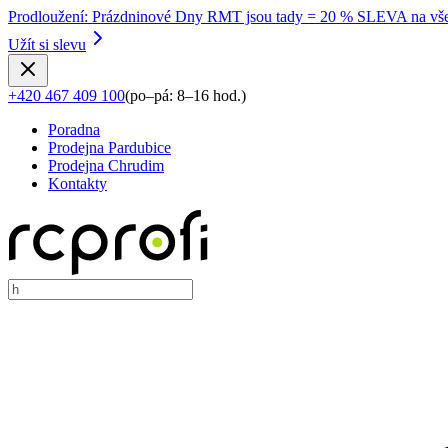
Prodloužení
:
Prázdninové Dny RMT jsou tady = 20 % SLEVA na vše
Užít si slevu
+420 467 409 100
(
po–pá: 8–16 hod.
)
Poradna
Prodejna Pardubice
Prodejna Chrudim
Kontakty