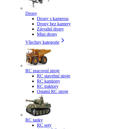
Drony
Drony s kamerou
Drony bez kamery
Závodní drony
Mini drony
Všechny kategorie
RC pracovní stroje
RC stavební stroje
RC kamiony
RC traktory
Ostatní RC stroje
RC tanky
RC sety