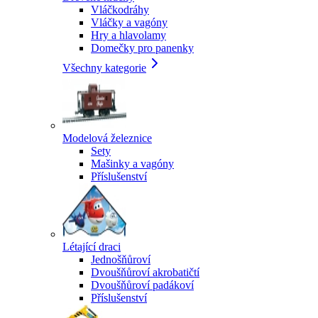
Vláčkodráhy
Vláčky a vagóny
Hry a hlavolamy
Domečky pro panenky
Všechny kategorie
Modelová železnice
Sety
Mašinky a vagóny
Příslušenství
Létající draci
Jednošňůroví
Dvoušňůroví akrobatičtí
Dvoušňůroví padákoví
Příslušenství