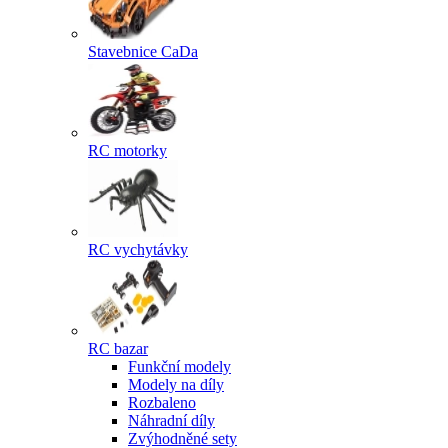
Stavebnice CaDa
RC motorky
RC vychytávky
RC bazar
Funkční modely
Modely na díly
Rozbaleno
Náhradní díly
Zvýhodněné sety