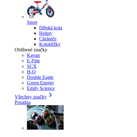
Sport
Dětská kola
Helmy
Chrániče
Koloběžky
Oblíbené značky
Kavan
E-Flite
SCX
H-Q
Double Eagle
Green Energy
Emily Science
Všechny značky
Poradna