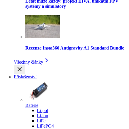
Létat může každý: projekt EIVA, unikátní FPV
systémy a simulátory
Recenze Insta360 Antigravity A1 Standard Bundle
Všechny články
Příslušenství
Baterie
Li-pol
Li-ion
LiFe
LiFePO4