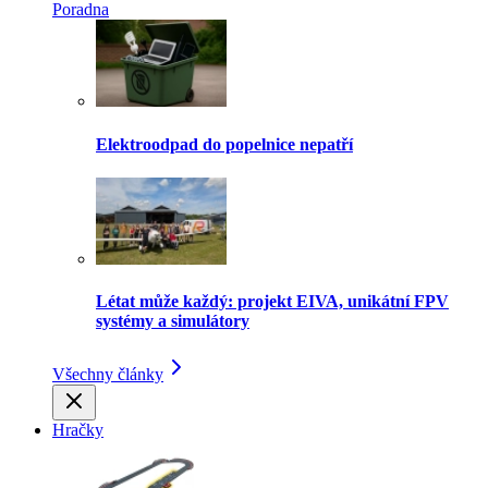
Poradna
Elektroodpad do popelnice nepatří
Létat může každý: projekt EIVA, unikátní FPV
systémy a simulátory
Všechny články
Hračky