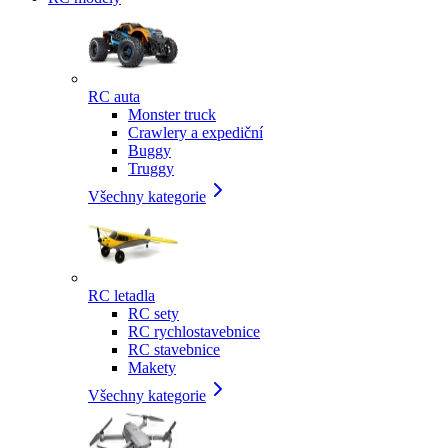
RC auta
Monster truck
Crawlery a expediční
Buggy
Truggy
Všechny kategorie
RC letadla
RC sety
RC rychlostavebnice
RC stavebnice
Makety
Všechny kategorie