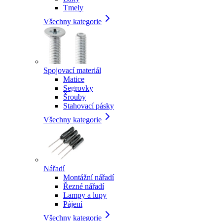
Tmely
Všechny kategorie
Spojovací materiál
Matice
Segrovky
Šrouby
Stahovací pásky
Všechny kategorie
Nářadí
Montážní nářadí
Řezné nářadí
Lampy a lupy
Pájení
Všechny kategorie