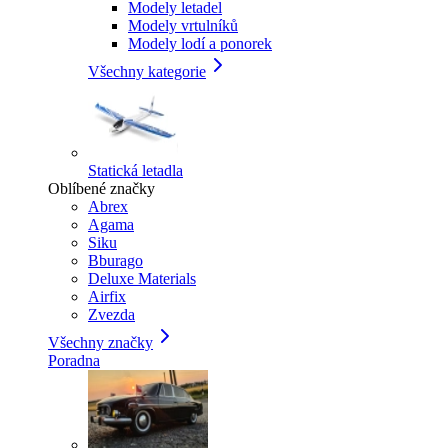
Modely letadel
Modely vrtulníků
Modely lodí a ponorek
Všechny kategorie
Statická letadla
Oblíbené značky
Abrex
Agama
Siku
Bburago
Deluxe Materials
Airfix
Zvezda
Všechny značky
Poradna