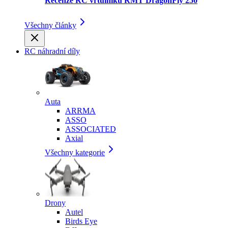
Recenze RC vrtulníku RMT DragonFly 250
Všechny články
RC náhradní díly
Auta
ARRMA
ASSO
ASSOCIATED
Axial
Všechny kategorie
Drony
Autel
Birds Eye