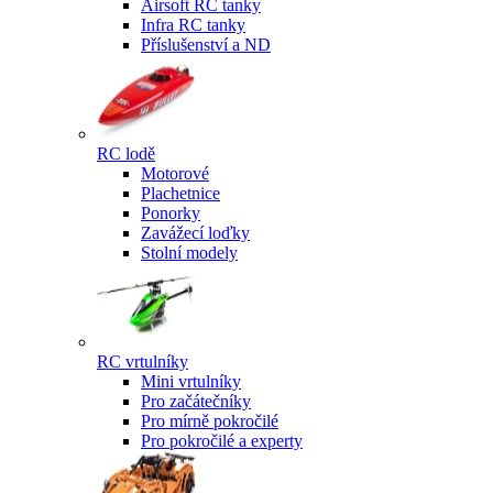
Airsoft RC tanky
Infra RC tanky
Příslušenství a ND
RC lodě
Motorové
Plachetnice
Ponorky
Zavážecí loďky
Stolní modely
RC vrtulníky
Mini vrtulníky
Pro začátečníky
Pro mírně pokročilé
Pro pokročilé a experty