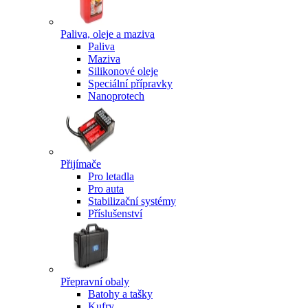
Paliva, oleje a maziva
Paliva
Maziva
Silikonové oleje
Speciální přípravky
Nanoprotech
Přijímače
Pro letadla
Pro auta
Stabilizační systémy
Příslušenství
Přepravní obaly
Batohy a tašky
Kufry