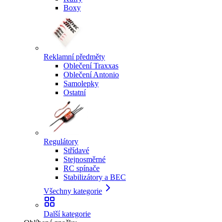
Boxy
Reklamní předměty
Oblečení Traxxas
Oblečení Antonio
Samolepky
Ostatní
Regulátory
Střídavé
Stejnosměrné
RC spínače
Stabilizátory a BEC
Všechny kategorie
Další kategorie