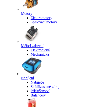
Motory
Elektromotory
Spalovací motory
Měřící zařízení
Elektronická
Mechanická
Nabíjení
Nabíječe
Stabilizované zdroje
Příslušenství
Balancery