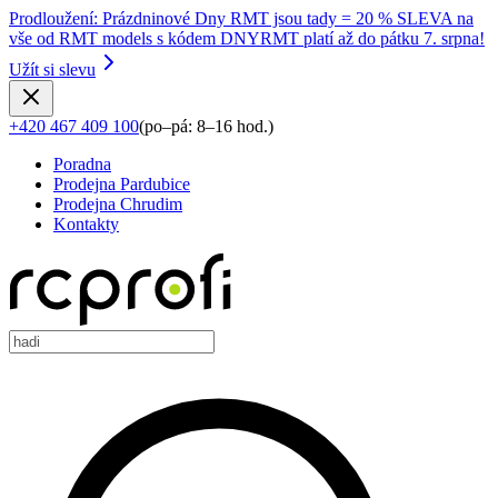
Prodloužení
:
Prázdninové Dny RMT jsou tady = 20 % SLEVA na
vše od RMT models s kódem DNYRMT platí až do pátku 7. srpna!
Užít si slevu
+420 467 409 100
(
po–pá: 8–16 hod.
)
Poradna
Prodejna Pardubice
Prodejna Chrudim
Kontakty