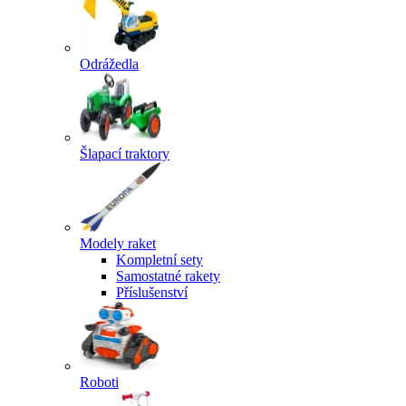
Odrážedla
Šlapací traktory
Modely raket
Kompletní sety
Samostatné rakety
Příslušenství
Roboti