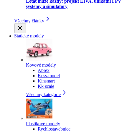
Létat může každý: projekt EIVA, unikátní FPV
systémy a simulátory
Všechny články
Statické modely
Kovové modely
Abrex
Kess-model
Kinsmart
Kk-scale
Všechny kategorie
Plastikové modely
Rychlostavebnice