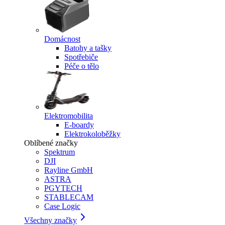
Domácnost
Batohy a tašky
Spotřebiče
Péče o tělo
Elektromobilita
E-boardy
Elektrokoloběžky
Oblíbené značky
Spektrum
DJI
Rayline GmbH
ASTRA
PGYTECH
STABLECAM
Case Logic
Všechny značky