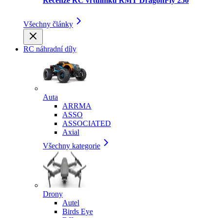
Recenze RC vrtulníku RMT DragonFly 250
Všechny články
RC náhradní díly
Auta
ARRMA
ASSO
ASSOCIATED
Axial
Všechny kategorie
Drony
Autel
Birds Eye