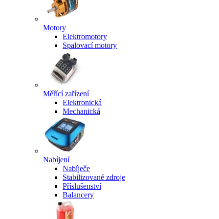
Motory
Elektromotory
Spalovací motory
Měřící zařízení
Elektronická
Mechanická
Nabíjení
Nabíječe
Stabilizované zdroje
Příslušenství
Balancery