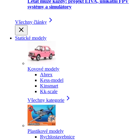
Létat může každý: projekt EIVA, unikátní FPV
systémy a simulátory
Všechny články
Statické modely
Kovové modely
Abrex
Kess-model
Kinsmart
Kk-scale
Všechny kategorie
Plastikové modely
Rychlostavebnice