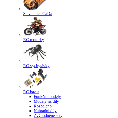
Stavebnice CaDa
RC motorky
RC vychytávky
RC bazar
Funkční modely
Modely na díly
Rozbaleno
Náhradní díly
Zvýhodněné sety