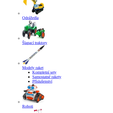
Odrážedla
Šlapací traktory
Modely raket
Kompletní sety
Samostatné rakety
Příslušenství
Roboti