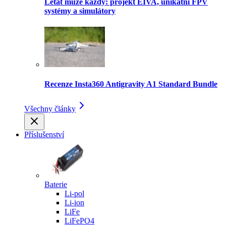
Létat může každý: projekt EIVA, unikátní FPV
systémy a simulátory
Recenze Insta360 Antigravity A1 Standard Bundle
Všechny články
Příslušenství
Baterie
Li-pol
Li-ion
LiFe
LiFePO4