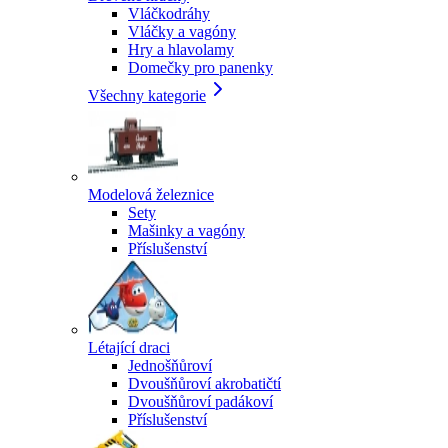
Vláčkodráhy
Vláčky a vagóny
Hry a hlavolamy
Domečky pro panenky
Všechny kategorie
Modelová železnice
Sety
Mašinky a vagóny
Příslušenství
Létající draci
Jednošňůroví
Dvoušňůroví akrobatičtí
Dvoušňůroví padákoví
Příslušenství