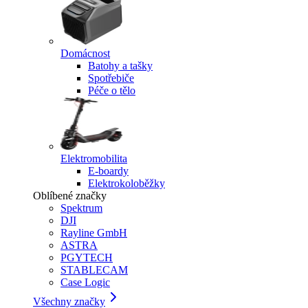
Domácnost
Batohy a tašky
Spotřebiče
Péče o tělo
Elektromobilita
E-boardy
Elektrokoloběžky
Oblíbené značky
Spektrum
DJI
Rayline GmbH
ASTRA
PGYTECH
STABLECAM
Case Logic
Všechny značky