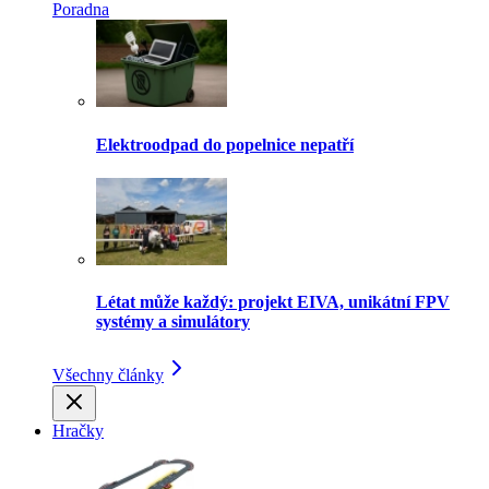
Poradna
Elektroodpad do popelnice nepatří
Létat může každý: projekt EIVA, unikátní FPV
systémy a simulátory
Všechny články
Hračky