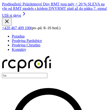
Prodloužení
:
Prázdninové Dny RMT jsou tady = 20 % SLEVA na
vše od RMT models s kódem DNYRMT platí až do pátku 7. srpna!
Užít si slevu
+420 467 409 100
(
po–pá: 8–16 hod.
)
Poradna
Prodejna Pardubice
Prodejna Chrudim
Kontakty