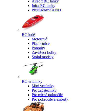
Airsoft RC tanky
Infra RC tanky
Příslušenství a ND
RC lodě
Motorové
Plachetnice
Ponorky
Zavážecí loďky
Stolní modely
RC vrtulníky
Mini vrtulníky
Pro začátečníky
Pro mírně pokročilé
Pro pokročilé a experty