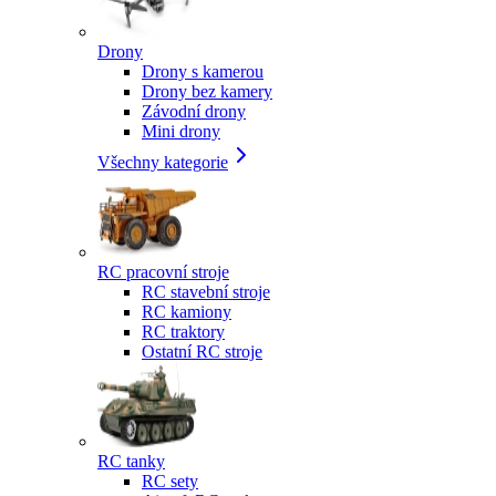
Drony
Drony s kamerou
Drony bez kamery
Závodní drony
Mini drony
Všechny kategorie
RC pracovní stroje
RC stavební stroje
RC kamiony
RC traktory
Ostatní RC stroje
RC tanky
RC sety