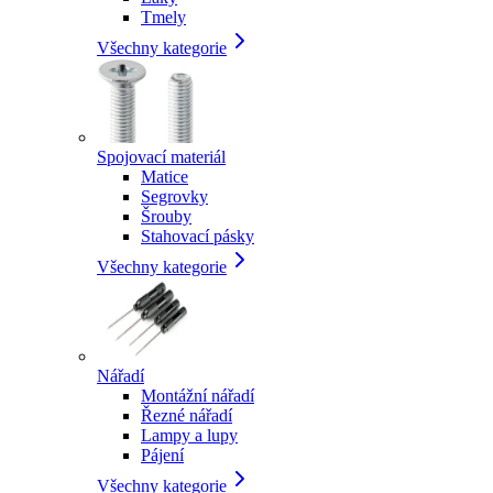
Tmely
Všechny kategorie
Spojovací materiál
Matice
Segrovky
Šrouby
Stahovací pásky
Všechny kategorie
Nářadí
Montážní nářadí
Řezné nářadí
Lampy a lupy
Pájení
Všechny kategorie