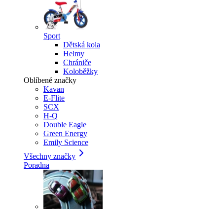
Sport
Dětská kola
Helmy
Chrániče
Koloběžky
Oblíbené značky
Kavan
E-Flite
SCX
H-Q
Double Eagle
Green Energy
Emily Science
Všechny značky
Poradna