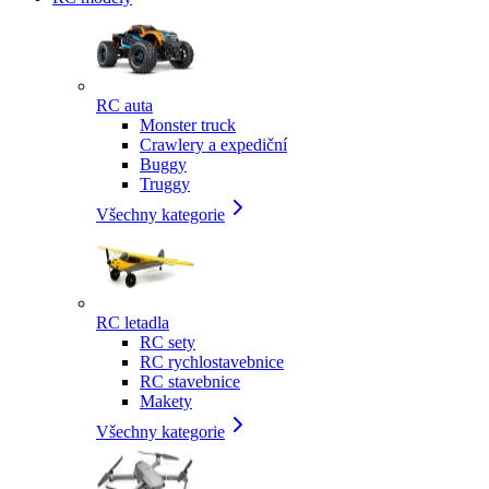
RC auta
Monster truck
Crawlery a expediční
Buggy
Truggy
Všechny kategorie
RC letadla
RC sety
RC rychlostavebnice
RC stavebnice
Makety
Všechny kategorie