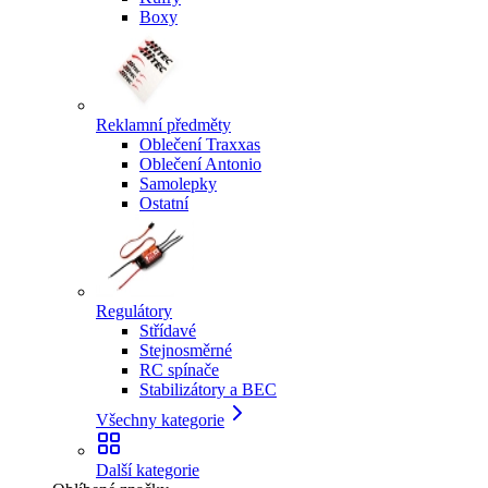
Boxy
Reklamní předměty
Oblečení Traxxas
Oblečení Antonio
Samolepky
Ostatní
Regulátory
Střídavé
Stejnosměrné
RC spínače
Stabilizátory a BEC
Všechny kategorie
Další kategorie