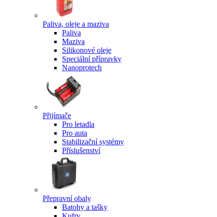
Paliva, oleje a maziva
Paliva
Maziva
Silikonové oleje
Speciální přípravky
Nanoprotech
Přijímače
Pro letadla
Pro auta
Stabilizační systémy
Příslušenství
Přepravní obaly
Batohy a tašky
Kufry