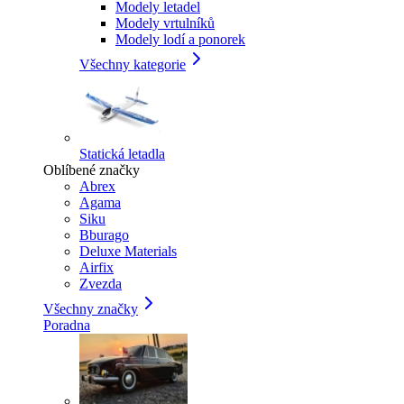
Modely letadel
Modely vrtulníků
Modely lodí a ponorek
Všechny kategorie
Statická letadla
Oblíbené značky
Abrex
Agama
Siku
Bburago
Deluxe Materials
Airfix
Zvezda
Všechny značky
Poradna