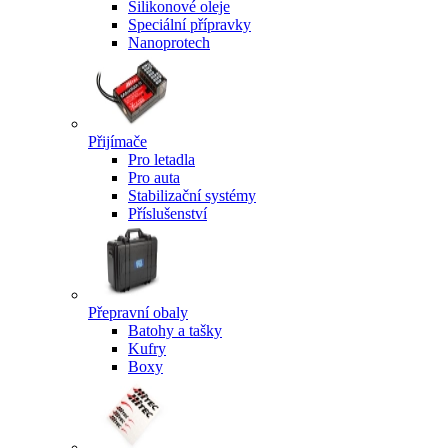
Silikonové oleje
Speciální přípravky
Nanoprotech
Přijímače
Pro letadla
Pro auta
Stabilizační systémy
Příslušenství
Přepravní obaly
Batohy a tašky
Kufry
Boxy