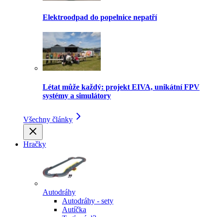
Elektroodpad do popelnice nepatří
Létat může každý: projekt EIVA, unikátní FPV
systémy a simulátory
Všechny články
Hračky
Autodráhy
Autodráhy - sety
Autíčka