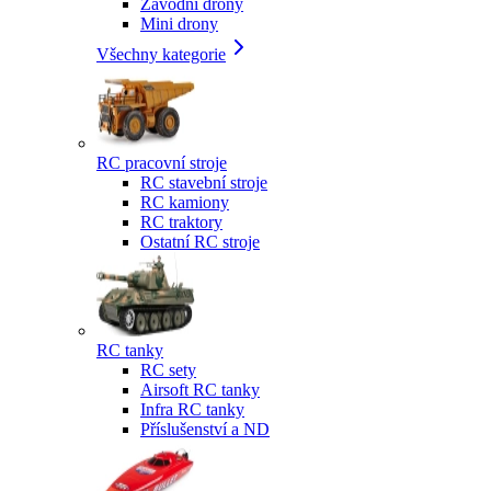
Závodní drony
Mini drony
Všechny kategorie
RC pracovní stroje
RC stavební stroje
RC kamiony
RC traktory
Ostatní RC stroje
RC tanky
RC sety
Airsoft RC tanky
Infra RC tanky
Příslušenství a ND