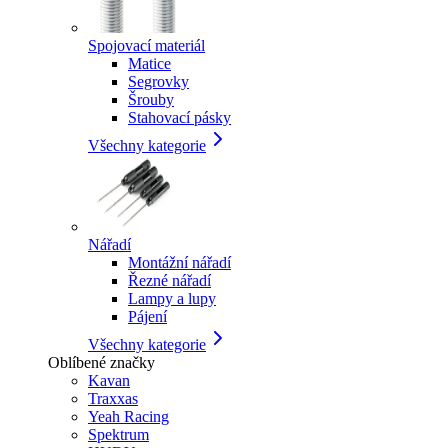
Spojovací materiál
Matice
Segrovky
Šrouby
Stahovací pásky
Všechny kategorie
Nářadí
Montážní nářadí
Řezné nářadí
Lampy a lupy
Pájení
Všechny kategorie
Oblíbené značky
Kavan
Traxxas
Yeah Racing
Spektrum