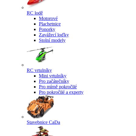
RC lodě
Motorové
Plachetnice
Ponorky
Zavážecí loďky
Stolní modely
RC vrtulníky
Mini vrtulníky
Pro začátečníky
Pro mírně pokročilé
Pro pokročilé a experty
Stavebnice CaDa