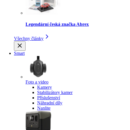
Legendární česká značka Abrex
Všechny články
Smart
Foto a video
Kamery
Stabilizátory kamer
Příslušenství
Náhradní díly
Nanlite