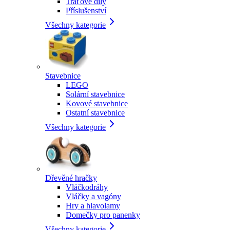
Traťové díly
Příslušenství
Všechny kategorie
Stavebnice
LEGO
Solární stavebnice
Kovové stavebnice
Ostatní stavebnice
Všechny kategorie
Dřevěné hračky
Vláčkodráhy
Vláčky a vagóny
Hry a hlavolamy
Domečky pro panenky
Všechny kategorie