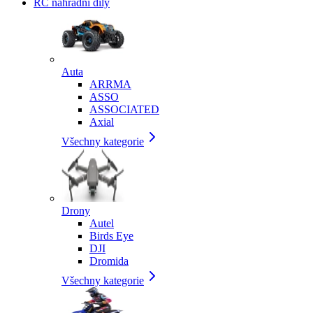
RC náhradní díly
Auta
ARRMA
ASSO
ASSOCIATED
Axial
Všechny kategorie
Drony
Autel
Birds Eye
DJI
Dromida
Všechny kategorie