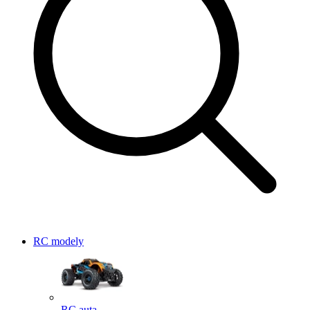
RC modely
RC auta