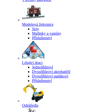
Modelová železnice
Sety
Mašinky a vagóny
Příslušenství
Létající draci
Jednošňůroví
Dvoušňůroví akrobatičtí
Dvoušňůroví padákoví
Příslušenství
Odrážedla