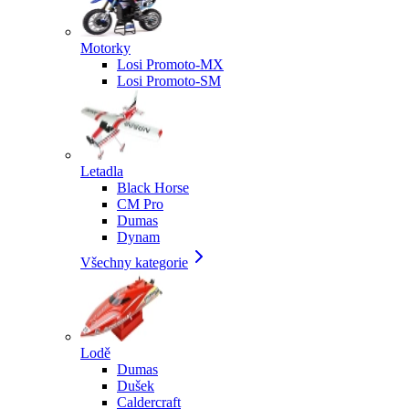
Motorky
Losi Promoto-MX
Losi Promoto-SM
Letadla
Black Horse
CM Pro
Dumas
Dynam
Všechny kategorie
Lodě
Dumas
Dušek
Caldercraft