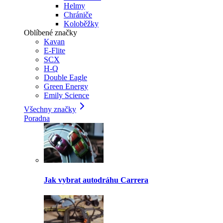
Helmy
Chrániče
Koloběžky
Oblíbené značky
Kavan
E-Flite
SCX
H-Q
Double Eagle
Green Energy
Emily Science
Všechny značky
Poradna
Jak vybrat autodráhu Carrera