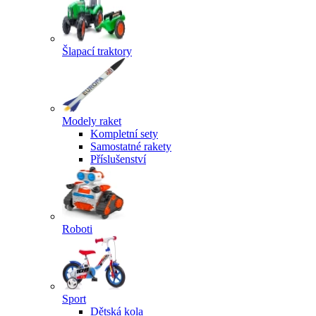
Šlapací traktory
Modely raket
Kompletní sety
Samostatné rakety
Příslušenství
Roboti
Sport
Dětská kola