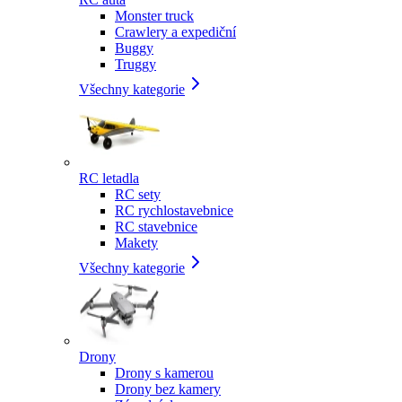
Monster truck
Crawlery a expediční
Buggy
Truggy
Všechny kategorie
RC letadla
RC sety
RC rychlostavebnice
RC stavebnice
Makety
Všechny kategorie
Drony
Drony s kamerou
Drony bez kamery