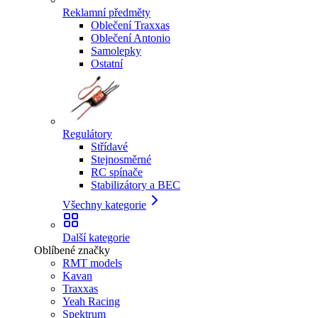
Reklamní předměty
Oblečení Traxxas
Oblečení Antonio
Samolepky
Ostatní
Regulátory
Střídavé
Stejnosměrné
RC spínače
Stabilizátory a BEC
Všechny kategorie
Další kategorie
Oblíbené značky
RMT models
Kavan
Traxxas
Yeah Racing
Spektrum