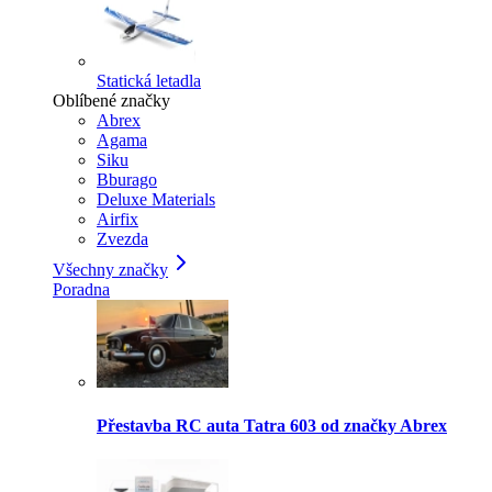
Statická letadla
Oblíbené značky
Abrex
Agama
Siku
Bburago
Deluxe Materials
Airfix
Zvezda
Všechny značky
Poradna
Přestavba RC auta Tatra 603 od značky Abrex