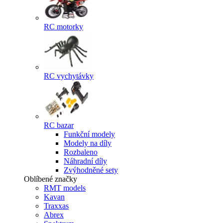
RC motorky
RC vychytávky
RC bazar
Funkční modely
Modely na díly
Rozbaleno
Náhradní díly
Zvýhodněné sety
Oblíbené značky
RMT models
Kavan
Traxxas
Abrex