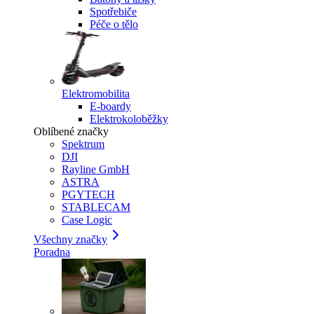
Spotřebiče
Péče o tělo
Elektromobilita
E-boardy
Elektrokoloběžky
Oblíbené značky
Spektrum
DJI
Rayline GmbH
ASTRA
PGYTECH
STABLECAM
Case Logic
Všechny značky
Poradna