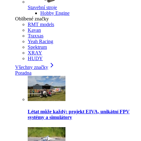
Stavební stroje
Hobby Engine
Oblíbené značky
RMT models
Kavan
Traxxas
Yeah Racing
Spektrum
XRAY
HUDY
Všechny značky
Poradna
Létat může každý: projekt EIVA, unikátní FPV
systémy a simulátory