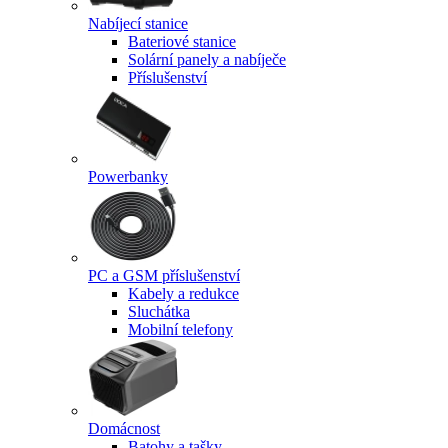
Nabíjecí stanice
Bateriové stanice
Solární panely a nabíječe
Příslušenství
Powerbanky
PC a GSM příslušenství
Kabely a redukce
Sluchátka
Mobilní telefony
Domácnost
Batohy a tašky