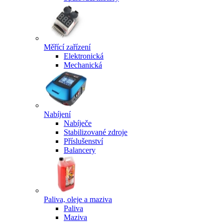
Měřící zařízení
Elektronická
Mechanická
Nabíjení
Nabíječe
Stabilizované zdroje
Příslušenství
Balancery
Paliva, oleje a maziva
Paliva
Maziva