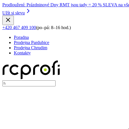
Prodloužení
:
Prázdninové Dny RMT jsou tady = 20 % SLEVA na vše
Užít si slevu
+420 467 409 100
(
po–pá: 8–16 hod.
)
Poradna
Prodejna Pardubice
Prodejna Chrudim
Kontakty