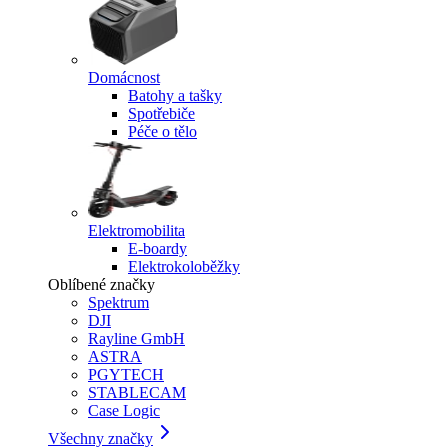
Domácnost
Batohy a tašky
Spotřebiče
Péče o tělo
Elektromobilita
E-boardy
Elektrokoloběžky
Oblíbené značky
Spektrum
DJI
Rayline GmbH
ASTRA
PGYTECH
STABLECAM
Case Logic
Všechny značky