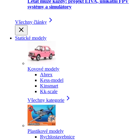
Létat může každý: projekt EIVA, unikátní FPV
systémy a simulátory
Všechny články
Statické modely
Kovové modely
Abrex
Kess-model
Kinsmart
Kk-scale
Všechny kategorie
Plastikové modely
Rychlostavebnice