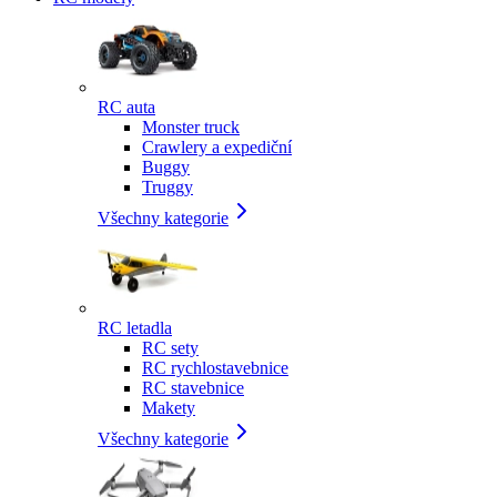
RC auta
Monster truck
Crawlery a expediční
Buggy
Truggy
Všechny kategorie
RC letadla
RC sety
RC rychlostavebnice
RC stavebnice
Makety
Všechny kategorie