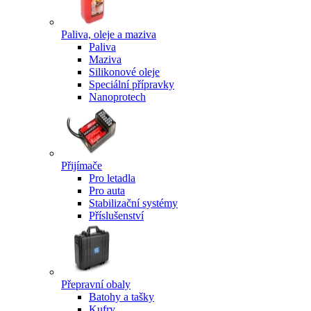
Paliva, oleje a maziva
Paliva
Maziva
Silikonové oleje
Speciální přípravky
Nanoprotech
Přijímače
Pro letadla
Pro auta
Stabilizační systémy
Příslušenství
Přepravní obaly
Batohy a tašky
Kufry