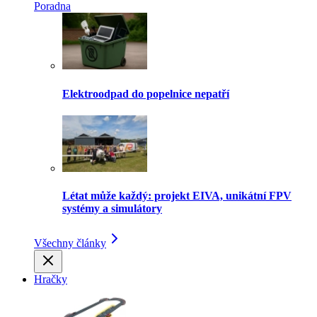
Poradna
Elektroodpad do popelnice nepatří
Létat může každý: projekt EIVA, unikátní FPV
systémy a simulátory
Všechny články
Hračky