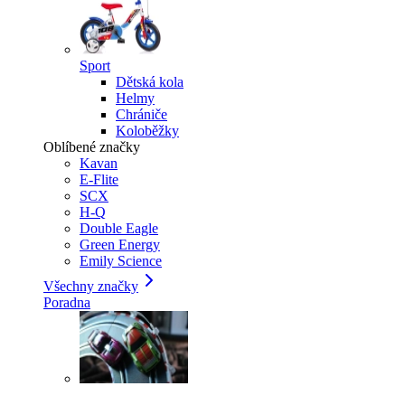
Sport
Dětská kola
Helmy
Chrániče
Koloběžky
Oblíbené značky
Kavan
E-Flite
SCX
H-Q
Double Eagle
Green Energy
Emily Science
Všechny značky
Poradna