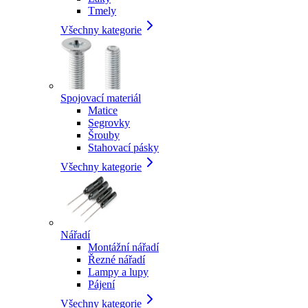
Tmely
Všechny kategorie
Spojovací materiál
Matice
Segrovky
Šrouby
Stahovací pásky
Všechny kategorie
Nářadí
Montážní nářadí
Řezné nářadí
Lampy a lupy
Pájení
Všechny kategorie