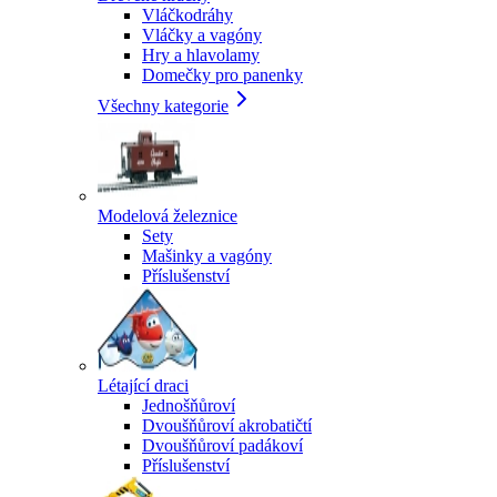
Vláčkodráhy
Vláčky a vagóny
Hry a hlavolamy
Domečky pro panenky
Všechny kategorie
Modelová železnice
Sety
Mašinky a vagóny
Příslušenství
Létající draci
Jednošňůroví
Dvoušňůroví akrobatičtí
Dvoušňůroví padákoví
Příslušenství