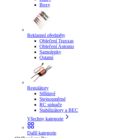
Boxy
Reklamní předměty
Oblečení Traxxas
Oblečení Antonio
Samolepky
Ostatní
Regulátory
Střídavé
Stejnosměrné
RC spínače
Stabilizátory a BEC
Všechny kategorie
Další kategorie