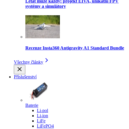
Létat může každý: projekt EIVA, unikátní FPV
systémy a simulátory
Recenze Insta360 Antigravity A1 Standard Bundle
Všechny články
Příslušenství
Baterie
Li-pol
Li-ion
LiFe
LiFePO4