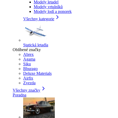
Modely letadel
Modely vrtulníků
Modely lodí a ponorek
Všechny kategorie
Statická letadla
Oblíbené značky
Abrex
Agama
Siku
Bburago
Deluxe Materials
Airfix
Zvezda
Všechny značky
Poradna