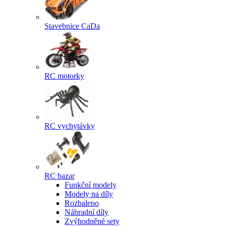
Stavebnice CaDa
RC motorky
RC vychytávky
RC bazar
Funkční modely
Modely na díly
Rozbaleno
Náhradní díly
Zvýhodněné sety