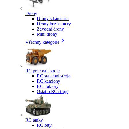
Drony
Drony s kamerou
Drony bez kamery
Závodní drony
Mini drony
Všechny kategorie
RC pracovní stroje
RC stavební stroje
RC kamiony
RC traktory
Ostatní RC stroje
RC tanky
RC sety