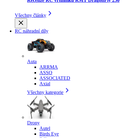
Recenze RC vrtulníku RMT DragonFly 250
Všechny články
RC náhradní díly
Auta
ARRMA
ASSO
ASSOCIATED
Axial
Všechny kategorie
Drony
Autel
Birds Eye