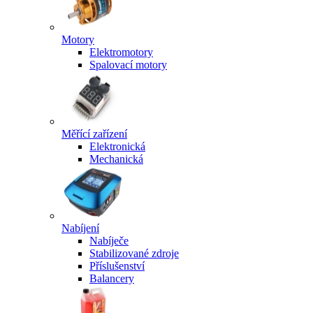
Motory
Elektromotory
Spalovací motory
Měřící zařízení
Elektronická
Mechanická
Nabíjení
Nabíječe
Stabilizované zdroje
Příslušenství
Balancery