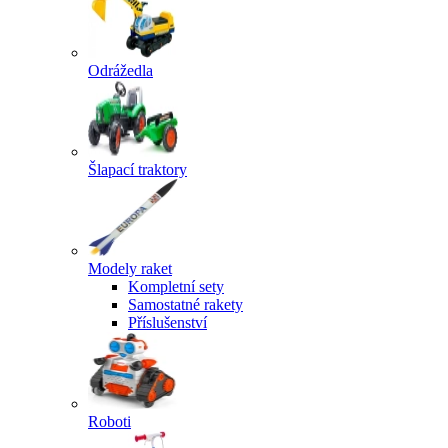
Odrážedla
Šlapací traktory
Modely raket
Kompletní sety
Samostatné rakety
Příslušenství
Roboti