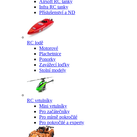
Airsoft RC tanky
Infra RC tanky
Příslušenství a ND
RC lodě
Motorové
Plachetnice
Ponorky
Zavážecí loďky
Stolní modely
RC vrtulníky
Mini vrtulníky
Pro začátečníky
Pro mírně pokročilé
Pro pokročilé a experty