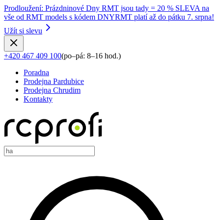
Prodloužení
:
Prázdninové Dny RMT jsou tady = 20 % SLEVA na
vše od RMT models s kódem DNYRMT platí až do pátku 7. srpna!
Užít si slevu
+420 467 409 100
(
po–pá: 8–16 hod.
)
Poradna
Prodejna Pardubice
Prodejna Chrudim
Kontakty