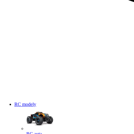
RC modely
RC auta