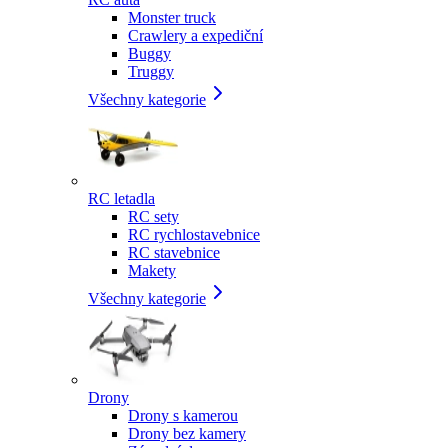
Monster truck
Crawlery a expediční
Buggy
Truggy
Všechny kategorie
RC letadla
RC sety
RC rychlostavebnice
RC stavebnice
Makety
Všechny kategorie
Drony
Drony s kamerou
Drony bez kamery