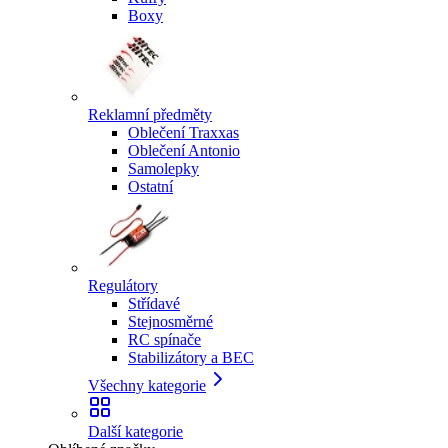
Boxy
Reklamní předměty
Oblečení Traxxas
Oblečení Antonio
Samolepky
Ostatní
Regulátory
Střídavé
Stejnosměrné
RC spínače
Stabilizátory a BEC
Všechny kategorie
Další kategorie