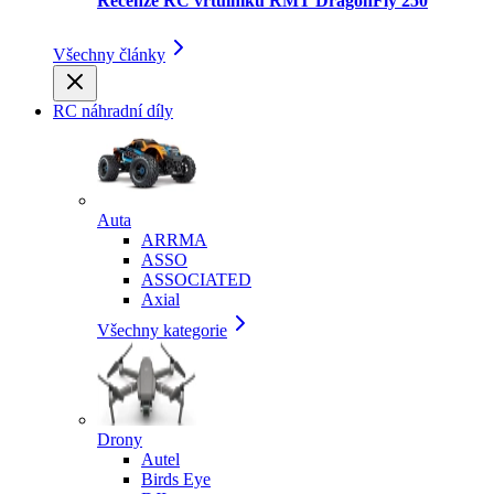
Recenze RC vrtulníku RMT DragonFly 250
Všechny články
RC náhradní díly
Auta
ARRMA
ASSO
ASSOCIATED
Axial
Všechny kategorie
Drony
Autel
Birds Eye