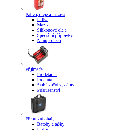
Paliva, oleje a maziva
Paliva
Maziva
Silikonové oleje
Speciální přípravky
Nanoprotech
Přijímače
Pro letadla
Pro auta
Stabilizační systémy
Příslušenství
Přepravní obaly
Batohy a tašky
Kufry