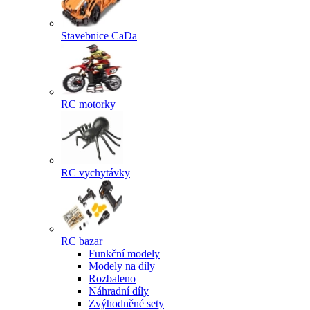
Stavebnice CaDa
RC motorky
RC vychytávky
RC bazar
Funkční modely
Modely na díly
Rozbaleno
Náhradní díly
Zvýhodněné sety