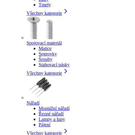
Tmely
Všechny kategorie
Spojovací materiál
Matice
Segrovky
Šrouby
Stahovací pásky
Všechny kategorie
Nářadí
Montážní nářadí
Řezné nářadí
Lampy a lupy
Pájení
Všechny kategorie