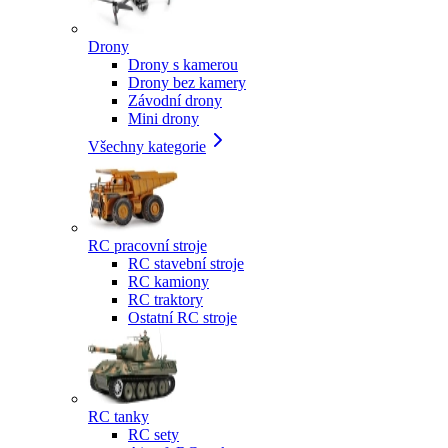
Drony
Drony s kamerou
Drony bez kamery
Závodní drony
Mini drony
Všechny kategorie
RC pracovní stroje
RC stavební stroje
RC kamiony
RC traktory
Ostatní RC stroje
RC tanky
RC sety