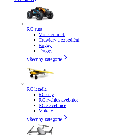
RC auta
Monster truck
Crawlery a expediční
Buggy
Truggy
Všechny kategorie
RC letadla
RC sety
RC rychlostavebnice
RC stavebnice
Makety
Všechny kategorie