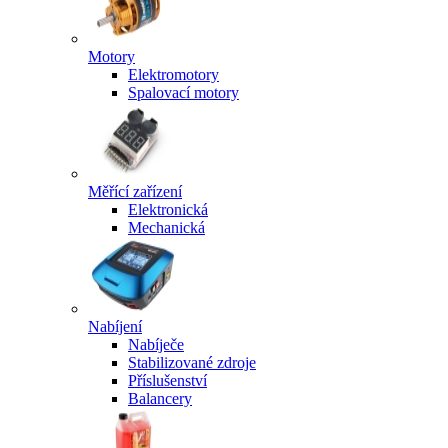
Motory
Elektromotory
Spalovací motory
Měřící zařízení
Elektronická
Mechanická
Nabíjení
Nabíječe
Stabilizované zdroje
Příslušenství
Balancery