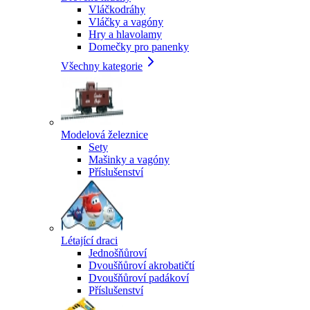
Vláčkodráhy
Vláčky a vagóny
Hry a hlavolamy
Domečky pro panenky
Všechny kategorie
Modelová železnice
Sety
Mašinky a vagóny
Příslušenství
Létající draci
Jednošňůroví
Dvoušňůroví akrobatičtí
Dvoušňůroví padákoví
Příslušenství