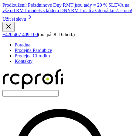
Prodloužení
:
Prázdninové Dny RMT jsou tady = 20 % SLEVA na
vše od RMT models s kódem DNYRMT platí až do pátku 7. srpna!
Užít si slevu
+420 467 409 100
(
po–pá: 8–16 hod.
)
Poradna
Prodejna Pardubice
Prodejna Chrudim
Kontakty