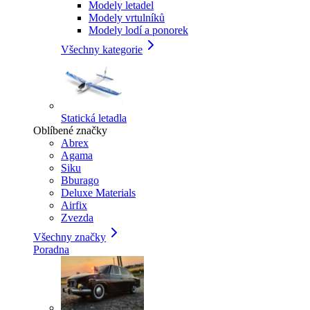
Modely letadel
Modely vrtulníků
Modely lodí a ponorek
Všechny kategorie
Statická letadla
Oblíbené značky
Abrex
Agama
Siku
Bburago
Deluxe Materials
Airfix
Zvezda
Všechny značky
Poradna