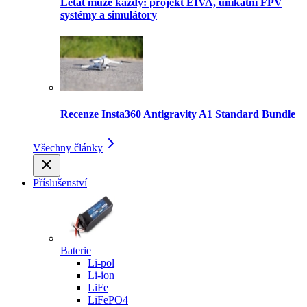
Létat může každý: projekt EIVA, unikátní FPV
systémy a simulátory
Recenze Insta360 Antigravity A1 Standard Bundle
Všechny články
Příslušenství
Baterie
Li-pol
Li-ion
LiFe
LiFePO4