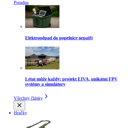
Poradna
Elektroodpad do popelnice nepatří
Létat může každý: projekt EIVA, unikátní FPV
systémy a simulátory
Všechny články
Hračky