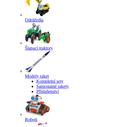
Odrážedla
Šlapací traktory
Modely raket
Kompletní sety
Samostatné rakety
Příslušenství
Roboti