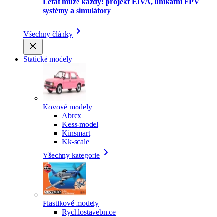
Létat může každý: projekt EIVA, unikátní FPV
systémy a simulátory
Všechny články
Statické modely
Kovové modely
Abrex
Kess-model
Kinsmart
Kk-scale
Všechny kategorie
Plastikové modely
Rychlostavebnice