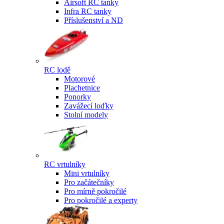
Airsoft RC tanky
Infra RC tanky
Příslušenství a ND
RC lodě
Motorové
Plachetnice
Ponorky
Zavážecí loďky
Stolní modely
RC vrtulníky
Mini vrtulníky
Pro začátečníky
Pro mírně pokročilé
Pro pokročilé a experty