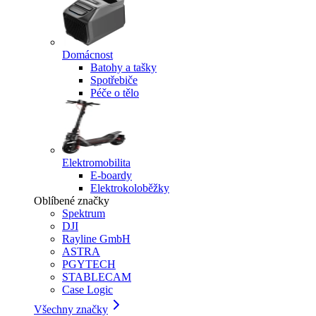
Domácnost
Batohy a tašky
Spotřebiče
Péče o tělo
Elektromobilita
E-boardy
Elektrokoloběžky
Oblíbené značky
Spektrum
DJI
Rayline GmbH
ASTRA
PGYTECH
STABLECAM
Case Logic
Všechny značky