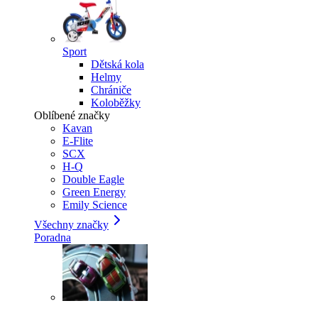
Sport
Dětská kola
Helmy
Chrániče
Koloběžky
Oblíbené značky
Kavan
E-Flite
SCX
H-Q
Double Eagle
Green Energy
Emily Science
Všechny značky
Poradna