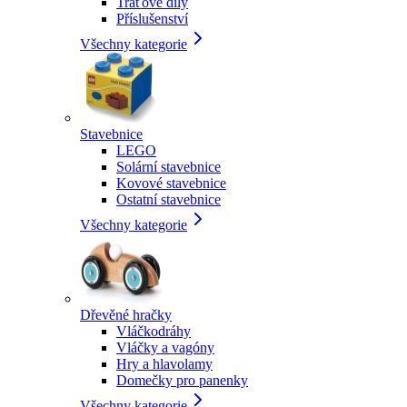
Traťové díly
Příslušenství
Všechny kategorie
Stavebnice
LEGO
Solární stavebnice
Kovové stavebnice
Ostatní stavebnice
Všechny kategorie
Dřevěné hračky
Vláčkodráhy
Vláčky a vagóny
Hry a hlavolamy
Domečky pro panenky
Všechny kategorie