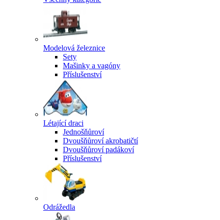
Modelová železnice
Sety
Mašinky a vagóny
Příslušenství
Létající draci
Jednošňůroví
Dvoušňůroví akrobatičtí
Dvoušňůroví padákoví
Příslušenství
Odrážedla