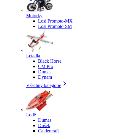
Motorky
Losi Promoto-MX
Losi Promoto-SM
Letadla
Black Horse
CM Pro
Dumas
Dynam
Všechny kategorie
Lodě
Dumas
Dušek
Caldercraft