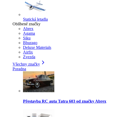
Statická letadla
Oblíbené značky
Abrex
Agama
Siku
Bburago
Deluxe Materials
Airfix
Zvezda
Všechny značky
Poradna
Přestavba RC auta Tatra 603 od značky Abrex