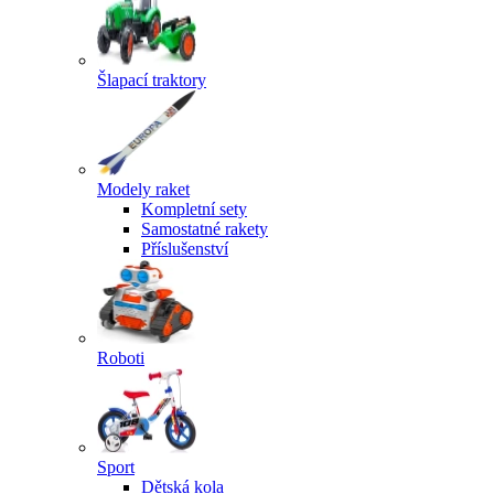
Šlapací traktory
Modely raket
Kompletní sety
Samostatné rakety
Příslušenství
Roboti
Sport
Dětská kola