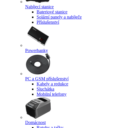
Nabíjecí stanice
Bateriové stanice
Solární panely a nabíječe
Příslušenství
Powerbanky
PC a GSM příslušenství
Kabely a redukce
Sluchátka
Mobilní telefony
Domácnost
Batohy a tašky