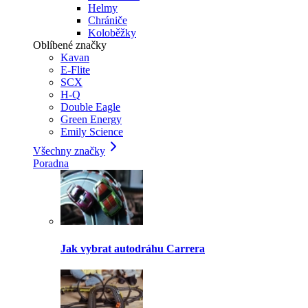
Helmy
Chrániče
Koloběžky
Oblíbené značky
Kavan
E-Flite
SCX
H-Q
Double Eagle
Green Energy
Emily Science
Všechny značky
Poradna
Jak vybrat autodráhu Carrera