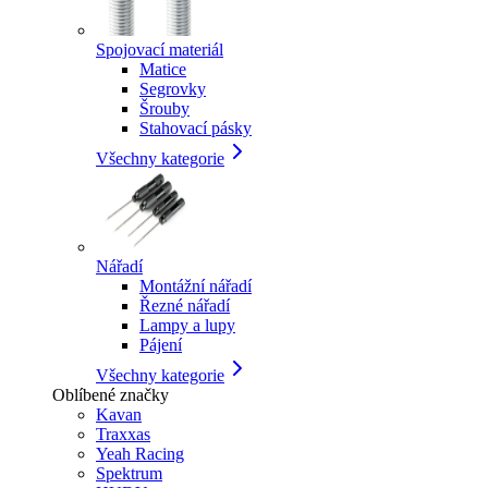
Spojovací materiál
Matice
Segrovky
Šrouby
Stahovací pásky
Všechny kategorie
Nářadí
Montážní nářadí
Řezné nářadí
Lampy a lupy
Pájení
Všechny kategorie
Oblíbené značky
Kavan
Traxxas
Yeah Racing
Spektrum