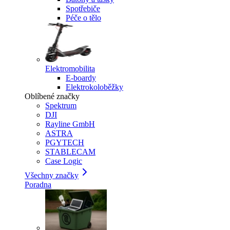
Spotřebiče
Péče o tělo
Elektromobilita
E-boardy
Elektrokoloběžky
Oblíbené značky
Spektrum
DJI
Rayline GmbH
ASTRA
PGYTECH
STABLECAM
Case Logic
Všechny značky
Poradna