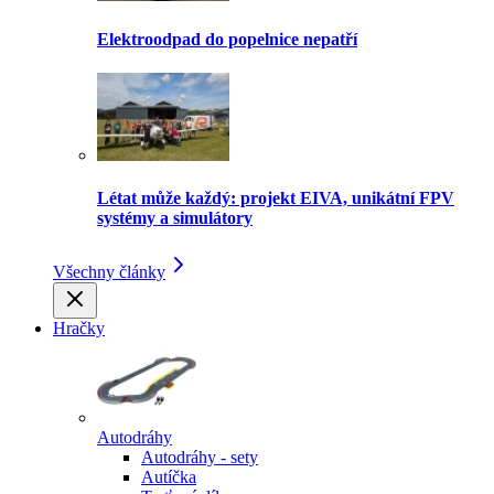
Elektroodpad do popelnice nepatří
Létat může každý: projekt EIVA, unikátní FPV
systémy a simulátory
Všechny články
Hračky
Autodráhy
Autodráhy - sety
Autíčka