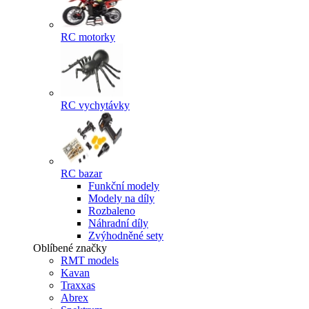
RC motorky
RC vychytávky
RC bazar
Funkční modely
Modely na díly
Rozbaleno
Náhradní díly
Zvýhodněné sety
Oblíbené značky
RMT models
Kavan
Traxxas
Abrex