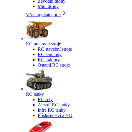
Závodní drony
Mini drony
Všechny kategorie
RC pracovní stroje
RC stavební stroje
RC kamiony
RC traktory
Ostatní RC stroje
RC tanky
RC sety
Airsoft RC tanky
Infra RC tanky
Příslušenství a ND