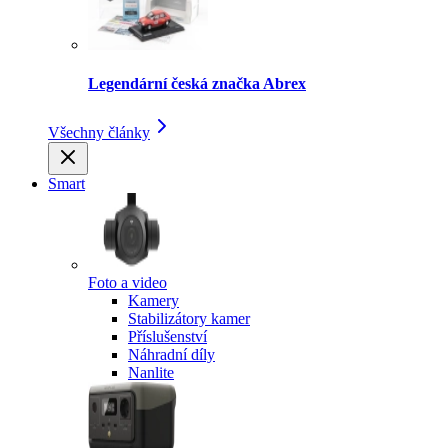
Legendární česká značka Abrex
Všechny články
Smart
Foto a video
Kamery
Stabilizátory kamer
Příslušenství
Náhradní díly
Nanlite