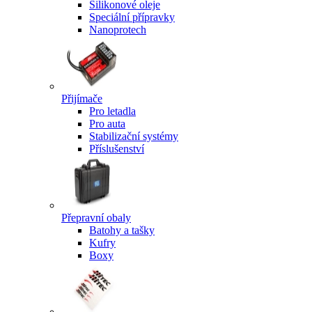
Silikonové oleje
Speciální přípravky
Nanoprotech
Přijímače
Pro letadla
Pro auta
Stabilizační systémy
Příslušenství
Přepravní obaly
Batohy a tašky
Kufry
Boxy