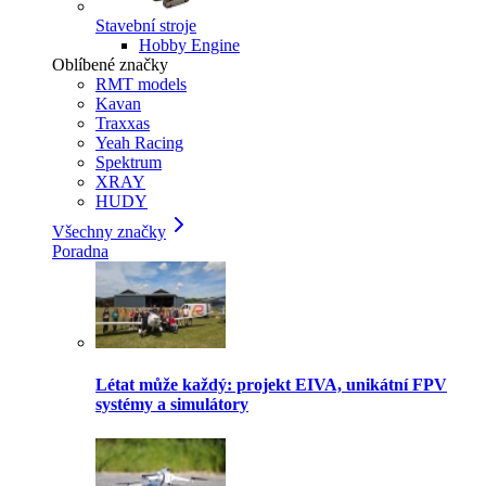
Stavební stroje
Hobby Engine
Oblíbené značky
RMT models
Kavan
Traxxas
Yeah Racing
Spektrum
XRAY
HUDY
Všechny značky
Poradna
Létat může každý: projekt EIVA, unikátní FPV
systémy a simulátory