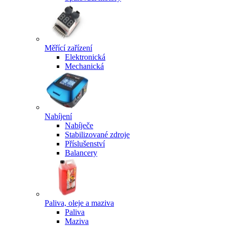
Měřící zařízení
Elektronická
Mechanická
Nabíjení
Nabíječe
Stabilizované zdroje
Příslušenství
Balancery
Paliva, oleje a maziva
Paliva
Maziva