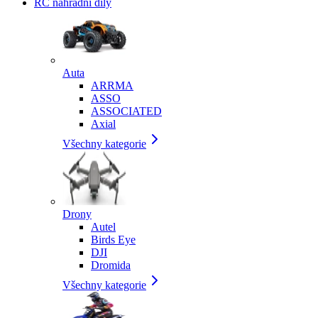
RC náhradní díly
Auta
ARRMA
ASSO
ASSOCIATED
Axial
Všechny kategorie
Drony
Autel
Birds Eye
DJI
Dromida
Všechny kategorie