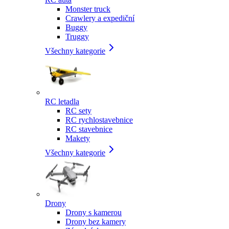
Monster truck
Crawlery a expediční
Buggy
Truggy
Všechny kategorie
RC letadla
RC sety
RC rychlostavebnice
RC stavebnice
Makety
Všechny kategorie
Drony
Drony s kamerou
Drony bez kamery