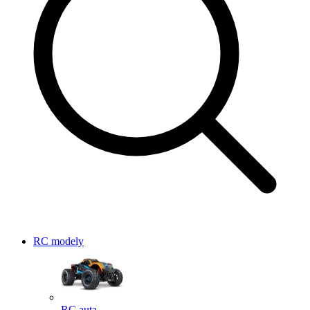
RC modely
RC auta