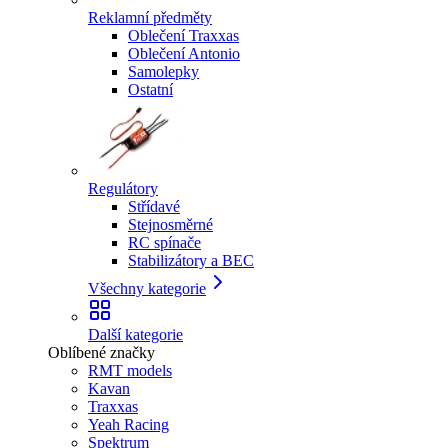
Reklamní předměty
Oblečení Traxxas
Oblečení Antonio
Samolepky
Ostatní
Regulátory
Střídavé
Stejnosměrné
RC spínače
Stabilizátory a BEC
Všechny kategorie
Další kategorie
Oblíbené značky
RMT models
Kavan
Traxxas
Yeah Racing
Spektrum