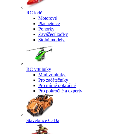
RC lodě
Motorové
Plachetnice
Ponorky
Zavážecí loďky
Stolní modely
RC vrtulníky
Mini vrtulníky
Pro začátečníky
Pro mírně pokročilé
Pro pokročilé a experty
Stavebnice CaDa