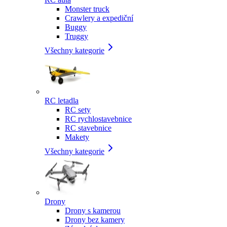
Monster truck
Crawlery a expediční
Buggy
Truggy
Všechny kategorie
RC letadla
RC sety
RC rychlostavebnice
RC stavebnice
Makety
Všechny kategorie
Drony
Drony s kamerou
Drony bez kamery