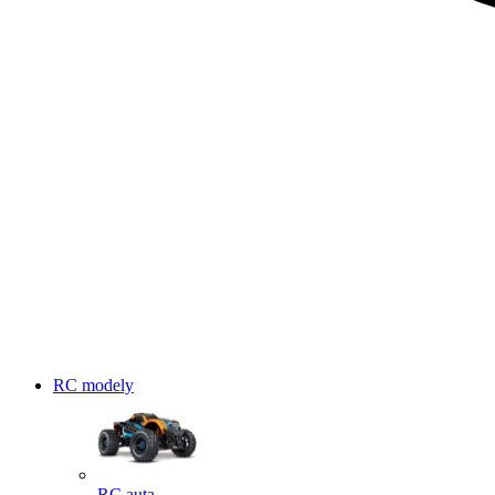
RC modely
RC auta