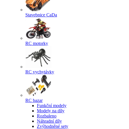
Stavebnice CaDa
RC motorky
RC vychytávky
RC bazar
Funkční modely
Modely na díly
Rozbaleno
Náhradní díly
Zvýhodněné sety