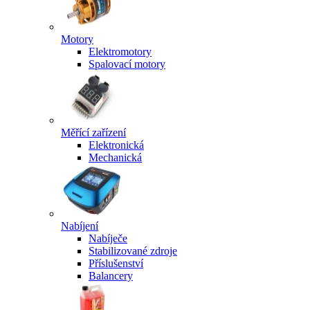
Motory
Elektromotory
Spalovací motory
Měřící zařízení
Elektronická
Mechanická
Nabíjení
Nabíječe
Stabilizované zdroje
Příslušenství
Balancery