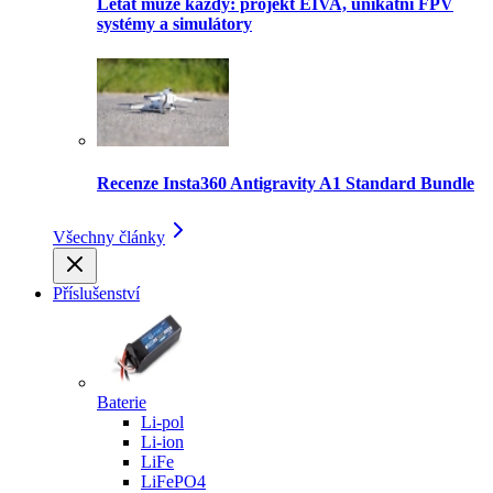
Létat může každý: projekt EIVA, unikátní FPV
systémy a simulátory
Recenze Insta360 Antigravity A1 Standard Bundle
Všechny články
Příslušenství
Baterie
Li-pol
Li-ion
LiFe
LiFePO4