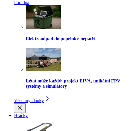
Poradna
Elektroodpad do popelnice nepatří
Létat může každý: projekt EIVA, unikátní FPV
systémy a simulátory
Všechny články
Hračky