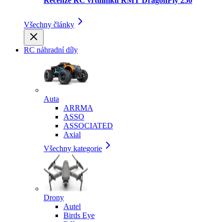
Recenze RC vrtulníku RMT DragonFly 250
Všechny články
RC náhradní díly
Auta
ARRMA
ASSO
ASSOCIATED
Axial
Všechny kategorie
Drony
Autel
Birds Eye