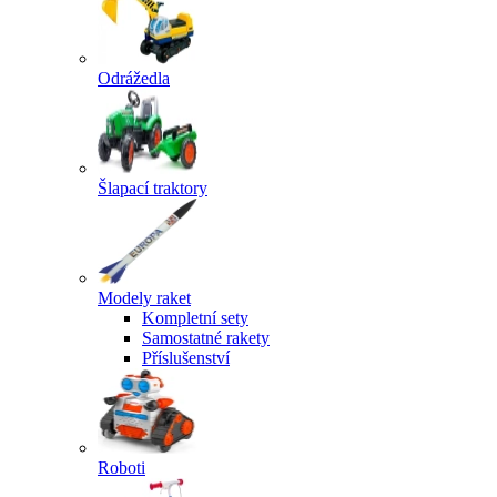
Odrážedla
Šlapací traktory
Modely raket
Kompletní sety
Samostatné rakety
Příslušenství
Roboti