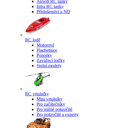
Airsoft RC tanky
Infra RC tanky
Příslušenství a ND
RC lodě
Motorové
Plachetnice
Ponorky
Zavážecí loďky
Stolní modely
RC vrtulníky
Mini vrtulníky
Pro začátečníky
Pro mírně pokročilé
Pro pokročilé a experty