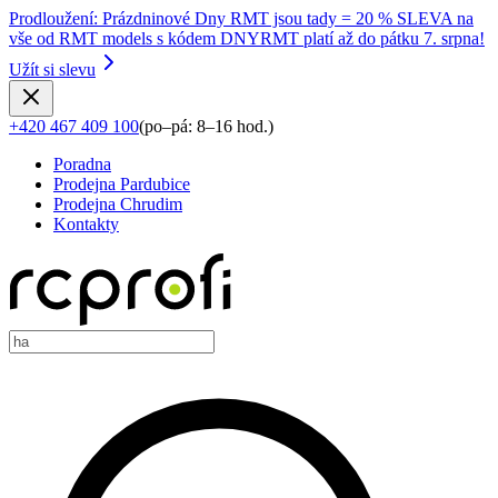
Prodloužení
:
Prázdninové Dny RMT jsou tady = 20 % SLEVA na
vše od RMT models s kódem DNYRMT platí až do pátku 7. srpna!
Užít si slevu
+420 467 409 100
(
po–pá: 8–16 hod.
)
Poradna
Prodejna Pardubice
Prodejna Chrudim
Kontakty