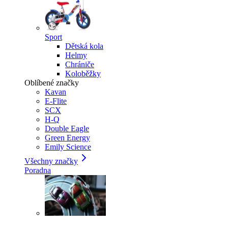
Sport
Dětská kola
Helmy
Chrániče
Koloběžky
Oblíbené značky
Kavan
E-Flite
SCX
H-Q
Double Eagle
Green Energy
Emily Science
Všechny značky
Poradna