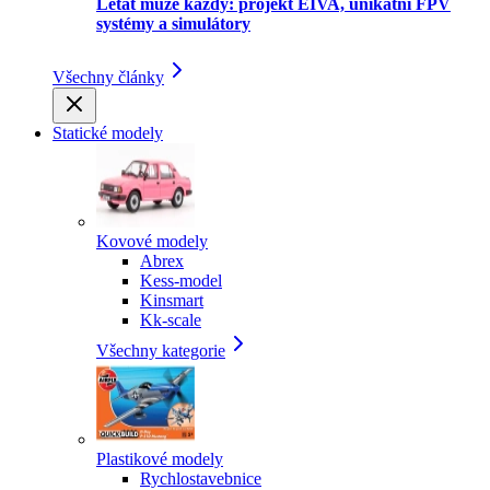
Létat může každý: projekt EIVA, unikátní FPV
systémy a simulátory
Všechny články
Statické modely
Kovové modely
Abrex
Kess-model
Kinsmart
Kk-scale
Všechny kategorie
Plastikové modely
Rychlostavebnice