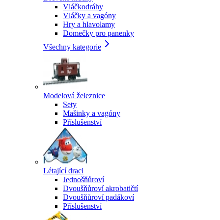
Vláčkodráhy
Vláčky a vagóny
Hry a hlavolamy
Domečky pro panenky
Všechny kategorie
Modelová železnice
Sety
Mašinky a vagóny
Příslušenství
Létající draci
Jednošňůroví
Dvoušňůroví akrobatičtí
Dvoušňůroví padákoví
Příslušenství