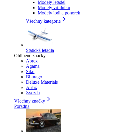
Modely letadel
Modely vrtulníků
Modely lodí a ponorek
Všechny kategorie
Statická letadla
Oblíbené značky
Abrex
Agama
Siku
Bburago
Deluxe Materials
Airfix
Zvezda
Všechny značky
Poradna