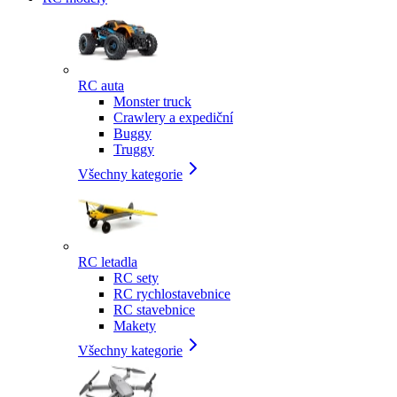
RC auta
Monster truck
Crawlery a expediční
Buggy
Truggy
Všechny kategorie
RC letadla
RC sety
RC rychlostavebnice
RC stavebnice
Makety
Všechny kategorie