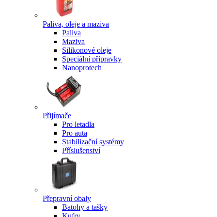
Paliva, oleje a maziva
Paliva
Maziva
Silikonové oleje
Speciální přípravky
Nanoprotech
Přijímače
Pro letadla
Pro auta
Stabilizační systémy
Příslušenství
Přepravní obaly
Batohy a tašky
Kufry