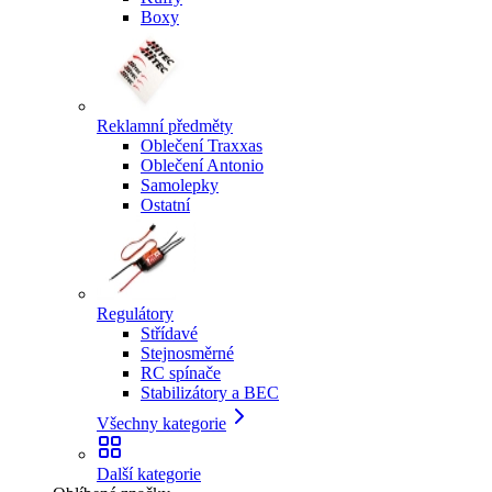
Boxy
Reklamní předměty
Oblečení Traxxas
Oblečení Antonio
Samolepky
Ostatní
Regulátory
Střídavé
Stejnosměrné
RC spínače
Stabilizátory a BEC
Všechny kategorie
Další kategorie