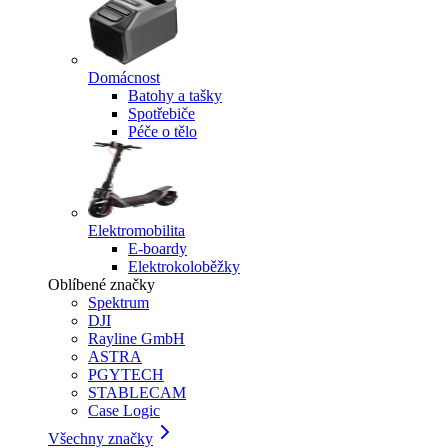
Domácnost
Batohy a tašky
Spotřebiče
Péče o tělo
Elektromobilita
E-boardy
Elektrokoloběžky
Oblíbené značky
Spektrum
DJI
Rayline GmbH
ASTRA
PGYTECH
STABLECAM
Case Logic
Všechny značky