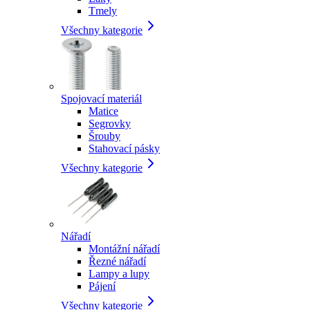
Tmely
Všechny kategorie
Spojovací materiál
Matice
Segrovky
Šrouby
Stahovací pásky
Všechny kategorie
Nářadí
Montážní nářadí
Řezné nářadí
Lampy a lupy
Pájení
Všechny kategorie