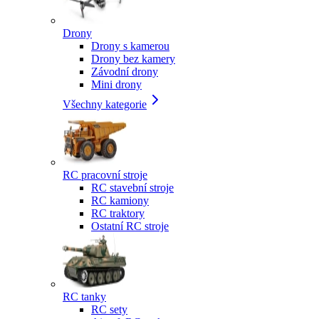
Drony
Drony s kamerou
Drony bez kamery
Závodní drony
Mini drony
Všechny kategorie
RC pracovní stroje
RC stavební stroje
RC kamiony
RC traktory
Ostatní RC stroje
RC tanky
RC sety