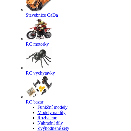
Stavebnice CaDa
RC motorky
RC vychytávky
RC bazar
Funkční modely
Modely na díly
Rozbaleno
Náhradní díly
Zvýhodněné sety