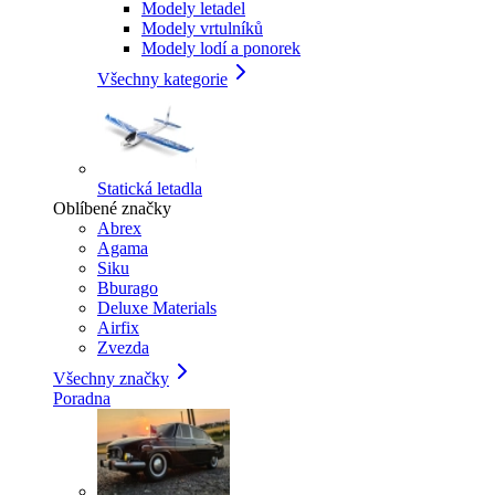
Modely letadel
Modely vrtulníků
Modely lodí a ponorek
Všechny kategorie
Statická letadla
Oblíbené značky
Abrex
Agama
Siku
Bburago
Deluxe Materials
Airfix
Zvezda
Všechny značky
Poradna