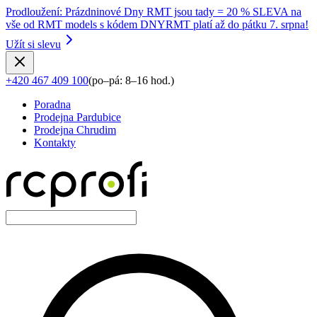
Prodloužení
:
Prázdninové Dny RMT jsou tady = 20 % SLEVA na
vše od RMT models s kódem DNYRMT platí až do pátku 7. srpna!
Užít si slevu
+420 467 409 100
(
po–pá: 8–16 hod.
)
Poradna
Prodejna Pardubice
Prodejna Chrudim
Kontakty