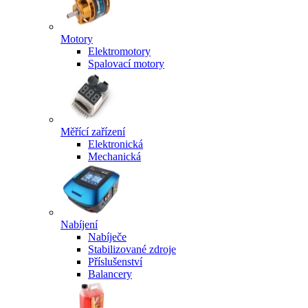
Motory
Elektromotory
Spalovací motory
Měřící zařízení
Elektronická
Mechanická
Nabíjení
Nabíječe
Stabilizované zdroje
Příslušenství
Balancery