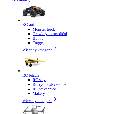
RC auta
Monster truck
Crawlery a expediční
Buggy
Truggy
Všechny kategorie
RC letadla
RC sety
RC rychlostavebnice
RC stavebnice
Makety
Všechny kategorie