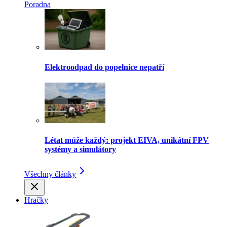
Poradna
Elektroodpad do popelnice nepatří
Létat může každý: projekt EIVA, unikátní FPV
systémy a simulátory
Všechny články
Hračky