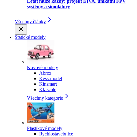
Létat může každý: projekt EIVA, unikátní FPV
systémy a simulátory
Všechny články
Statické modely
Kovové modely
Abrex
Kess-model
Kinsmart
Kk-scale
Všechny kategorie
Plastikové modely
Rychlostavebnice