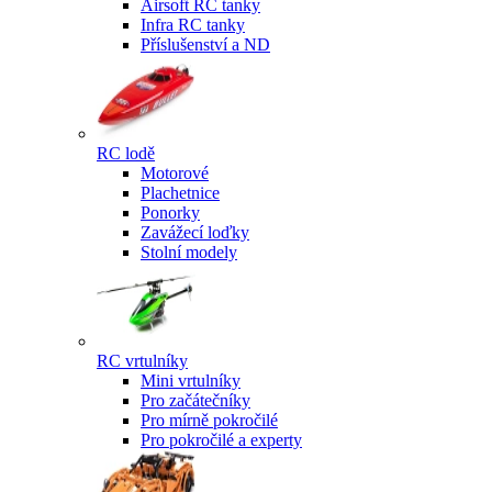
Airsoft RC tanky
Infra RC tanky
Příslušenství a ND
RC lodě
Motorové
Plachetnice
Ponorky
Zavážecí loďky
Stolní modely
RC vrtulníky
Mini vrtulníky
Pro začátečníky
Pro mírně pokročilé
Pro pokročilé a experty