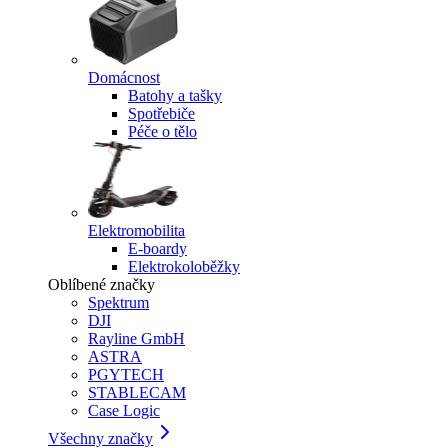
Domácnost
Batohy a tašky
Spotřebiče
Péče o tělo
Elektromobilita
E-boardy
Elektrokoloběžky
Oblíbené značky
Spektrum
DJI
Rayline GmbH
ASTRA
PGYTECH
STABLECAM
Case Logic
Všechny značky