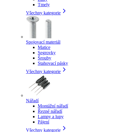
Tmely
Všechny kategorie
Spojovací materiál
Matice
Segrovky
Šrouby
Stahovací pásky
Všechny kategorie
Nářadí
Montážní nářadí
Řezné nářadí
Lampy a lupy
Pájení
Všechny kategorie