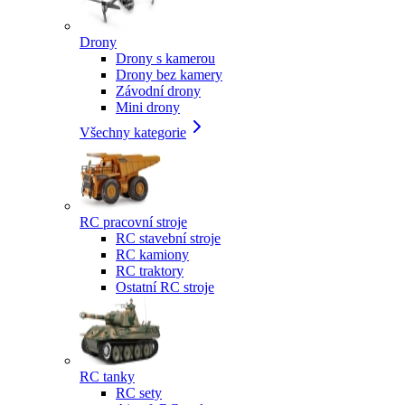
Drony
Drony s kamerou
Drony bez kamery
Závodní drony
Mini drony
Všechny kategorie
RC pracovní stroje
RC stavební stroje
RC kamiony
RC traktory
Ostatní RC stroje
RC tanky
RC sety