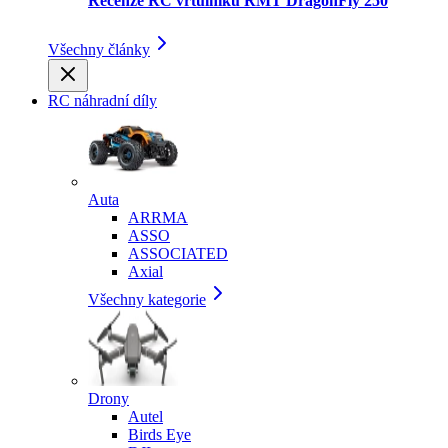
Recenze RC vrtulníku RMT DragonFly 250
Všechny články
RC náhradní díly
Auta
ARRMA
ASSO
ASSOCIATED
Axial
Všechny kategorie
Drony
Autel
Birds Eye