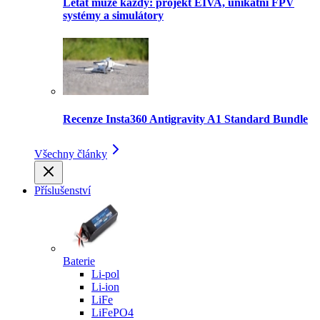
Létat může každý: projekt EIVA, unikátní FPV
systémy a simulátory
Recenze Insta360 Antigravity A1 Standard Bundle
Všechny články
Příslušenství
Baterie
Li-pol
Li-ion
LiFe
LiFePO4