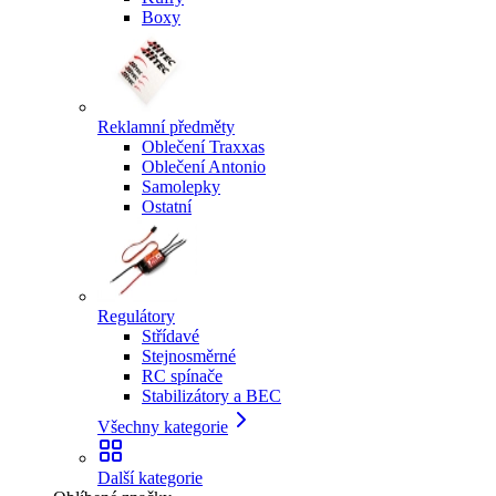
Boxy
Reklamní předměty
Oblečení Traxxas
Oblečení Antonio
Samolepky
Ostatní
Regulátory
Střídavé
Stejnosměrné
RC spínače
Stabilizátory a BEC
Všechny kategorie
Další kategorie