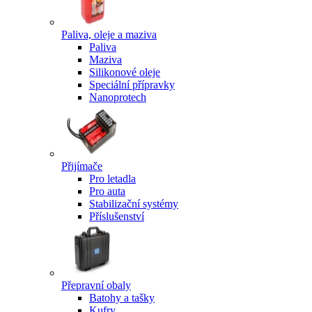
Paliva, oleje a maziva
Paliva
Maziva
Silikonové oleje
Speciální přípravky
Nanoprotech
Přijímače
Pro letadla
Pro auta
Stabilizační systémy
Příslušenství
Přepravní obaly
Batohy a tašky
Kufry