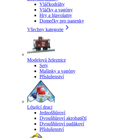
Vláčkodráhy
Vláčky a vagóny
Hry a hlavolamy
Domečky pro panenky
Všechny kategorie
Modelová železnice
Sety
Mašinky a vagóny
Příslušenství
Létající draci
Jednošňůroví
Dvoušňůroví akrobatičtí
Dvoušňůroví padákoví
Příslušenství