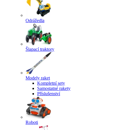
Odrážedla
Šlapací traktory
Modely raket
Kompletní sety
Samostatné rakety
Příslušenství
Roboti