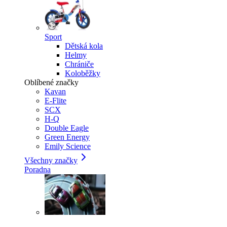
Sport
Dětská kola
Helmy
Chrániče
Koloběžky
Oblíbené značky
Kavan
E-Flite
SCX
H-Q
Double Eagle
Green Energy
Emily Science
Všechny značky
Poradna