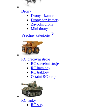
Drony
Drony s kamerou
Drony bez kamery
Závodní drony
Mini drony
Všechny kategorie
RC pracovní stroje
RC stavební stroje
RC kamiony
RC traktory
Ostatní RC stroje
RC tanky
RC sety