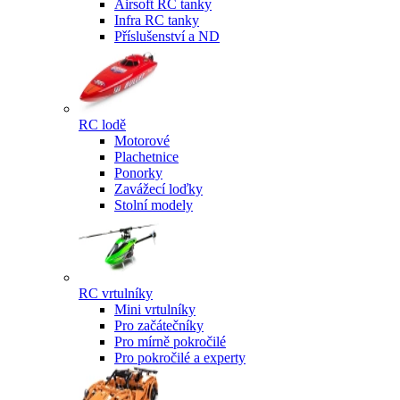
Airsoft RC tanky
Infra RC tanky
Příslušenství a ND
RC lodě
Motorové
Plachetnice
Ponorky
Zavážecí loďky
Stolní modely
RC vrtulníky
Mini vrtulníky
Pro začátečníky
Pro mírně pokročilé
Pro pokročilé a experty