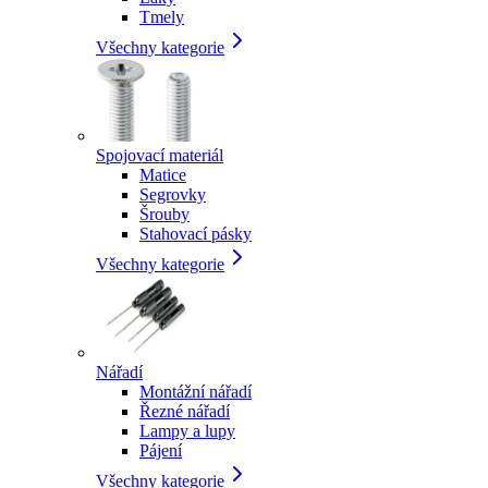
Tmely
Všechny kategorie
Spojovací materiál
Matice
Segrovky
Šrouby
Stahovací pásky
Všechny kategorie
Nářadí
Montážní nářadí
Řezné nářadí
Lampy a lupy
Pájení
Všechny kategorie