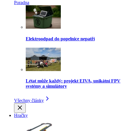
Poradna
Elektroodpad do popelnice nepatří
Létat může každý: projekt EIVA, unikátní FPV
systémy a simulátory
Všechny články
Hračky