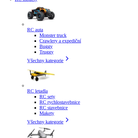
RC auta
Monster truck
Crawlery a expediční
Buggy
Truggy
Všechny kategorie
RC letadla
RC sety
RC rychlostavebnice
RC stavebnice
Makety
Všechny kategorie