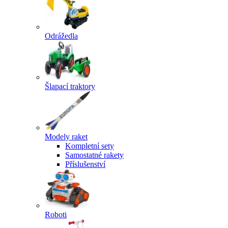
Odrážedla
Šlapací traktory
Modely raket
Kompletní sety
Samostatné rakety
Příslušenství
Roboti