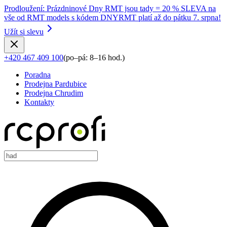
Prodloužení
:
Prázdninové Dny RMT jsou tady = 20 % SLEVA na
vše od RMT models s kódem DNYRMT platí až do pátku 7. srpna!
Užít si slevu
+420 467 409 100
(
po–pá: 8–16 hod.
)
Poradna
Prodejna Pardubice
Prodejna Chrudim
Kontakty