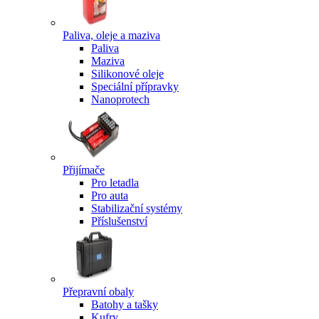
Paliva, oleje a maziva
Paliva
Maziva
Silikonové oleje
Speciální přípravky
Nanoprotech
Přijímače
Pro letadla
Pro auta
Stabilizační systémy
Příslušenství
Přepravní obaly
Batohy a tašky
Kufry