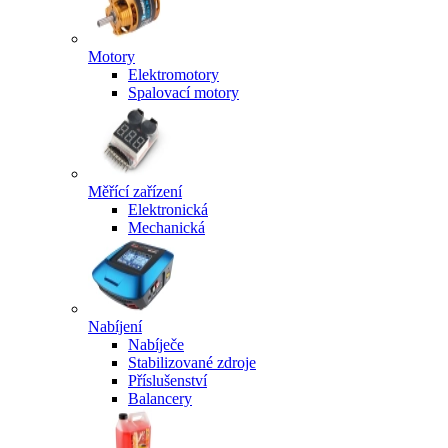
Motory
Elektromotory
Spalovací motory
Měřící zařízení
Elektronická
Mechanická
Nabíjení
Nabíječe
Stabilizované zdroje
Příslušenství
Balancery