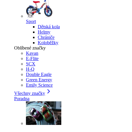
Sport
Dětská kola
Helmy
Chrániče
Koloběžky
Oblíbené značky
Kavan
E-Flite
SCX
H-Q
Double Eagle
Green Energy
Emily Science
Všechny značky
Poradna