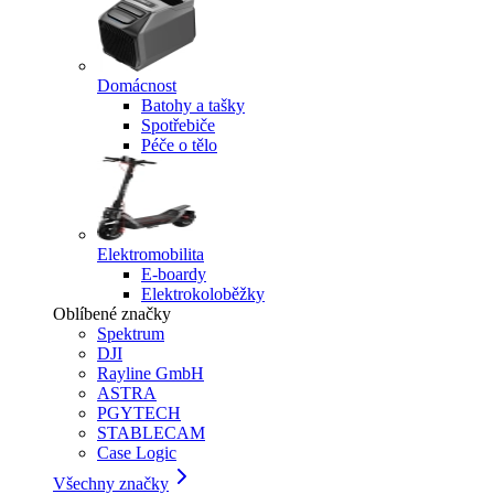
Domácnost
Batohy a tašky
Spotřebiče
Péče o tělo
Elektromobilita
E-boardy
Elektrokoloběžky
Oblíbené značky
Spektrum
DJI
Rayline GmbH
ASTRA
PGYTECH
STABLECAM
Case Logic
Všechny značky