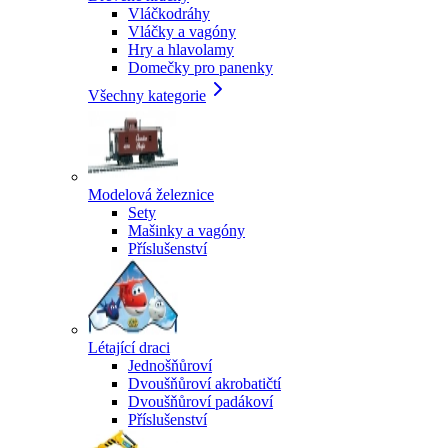
Vláčkodráhy
Vláčky a vagóny
Hry a hlavolamy
Domečky pro panenky
Všechny kategorie
Modelová železnice
Sety
Mašinky a vagóny
Příslušenství
Létající draci
Jednošňůroví
Dvoušňůroví akrobatičtí
Dvoušňůroví padákoví
Příslušenství