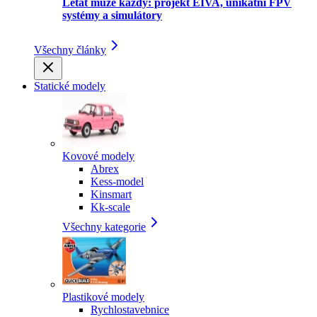
Létat může každý: projekt EIVA, unikátní FPV
systémy a simulátory
Všechny články
Statické modely
Kovové modely
Abrex
Kess-model
Kinsmart
Kk-scale
Všechny kategorie
Plastikové modely
Rychlostavebnice