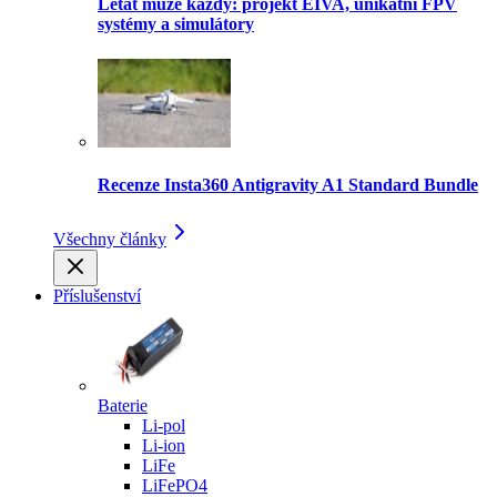
Létat může každý: projekt EIVA, unikátní FPV
systémy a simulátory
Recenze Insta360 Antigravity A1 Standard Bundle
Všechny články
Příslušenství
Baterie
Li-pol
Li-ion
LiFe
LiFePO4