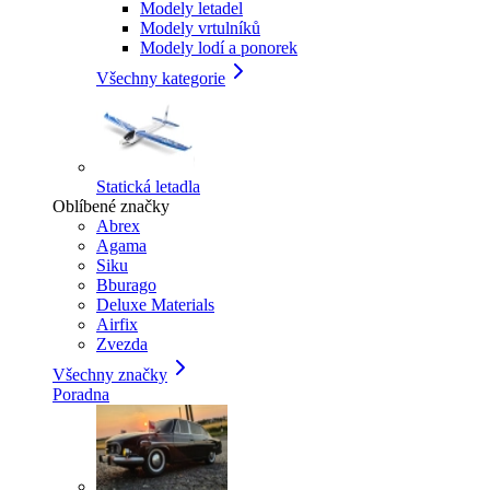
Modely letadel
Modely vrtulníků
Modely lodí a ponorek
Všechny kategorie
Statická letadla
Oblíbené značky
Abrex
Agama
Siku
Bburago
Deluxe Materials
Airfix
Zvezda
Všechny značky
Poradna