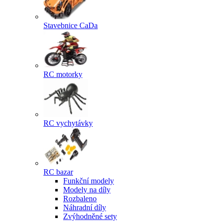
Stavebnice CaDa
RC motorky
RC vychytávky
RC bazar
Funkční modely
Modely na díly
Rozbaleno
Náhradní díly
Zvýhodněné sety