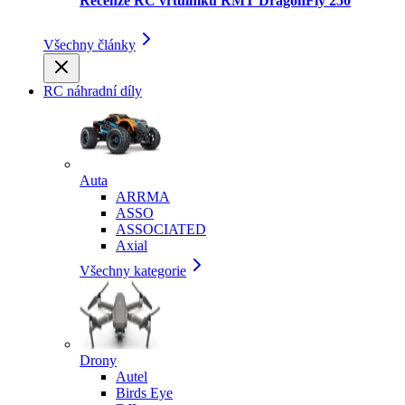
Recenze RC vrtulníku RMT DragonFly 250
Všechny články
RC náhradní díly
Auta
ARRMA
ASSO
ASSOCIATED
Axial
Všechny kategorie
Drony
Autel
Birds Eye