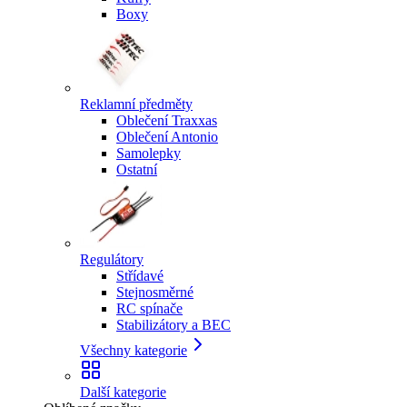
Boxy
Reklamní předměty
Oblečení Traxxas
Oblečení Antonio
Samolepky
Ostatní
Regulátory
Střídavé
Stejnosměrné
RC spínače
Stabilizátory a BEC
Všechny kategorie
Další kategorie