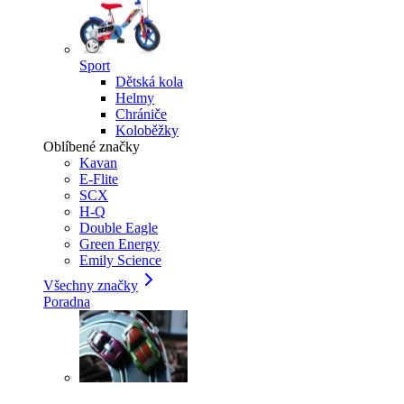
Sport
Dětská kola
Helmy
Chrániče
Koloběžky
Oblíbené značky
Kavan
E-Flite
SCX
H-Q
Double Eagle
Green Energy
Emily Science
Všechny značky
Poradna