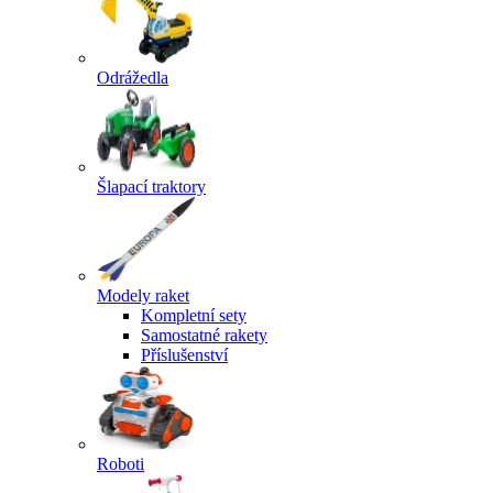
Odrážedla
Šlapací traktory
Modely raket
Kompletní sety
Samostatné rakety
Příslušenství
Roboti