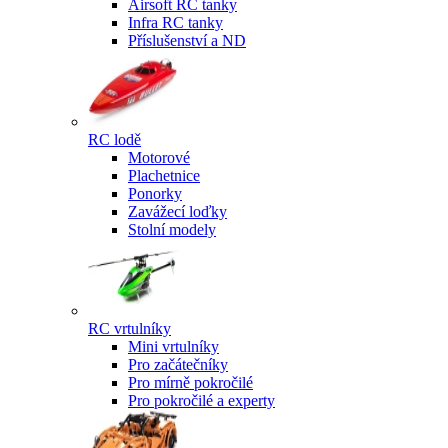
Airsoft RC tanky
Infra RC tanky
Příslušenství a ND
RC lodě
Motorové
Plachetnice
Ponorky
Zavážecí loďky
Stolní modely
RC vrtulníky
Mini vrtulníky
Pro začátečníky
Pro mírně pokročilé
Pro pokročilé a experty