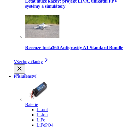
Létat může každý: projekt EIVA, unikátní FPV
systémy a simulátory
Recenze Insta360 Antigravity A1 Standard Bundle
Všechny články
Příslušenství
Baterie
Li-pol
Li-ion
LiFe
LiFePO4