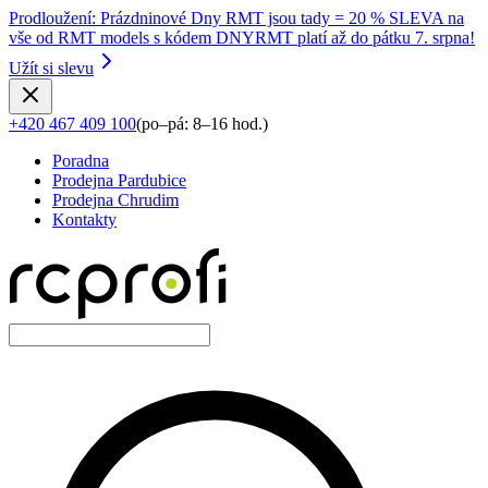
Prodloužení
:
Prázdninové Dny RMT jsou tady = 20 % SLEVA na
vše od RMT models s kódem DNYRMT platí až do pátku 7. srpna!
Užít si slevu
+420 467 409 100
(
po–pá: 8–16 hod.
)
Poradna
Prodejna Pardubice
Prodejna Chrudim
Kontakty