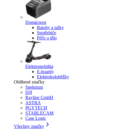
Domácnost
Batohy a tašky
Spotřebiče
Péče o tělo
Elektromobilita
E-boardy
Elektrokoloběžky
Oblíbené značky
Spektrum
DJI
Rayline GmbH
ASTRA
PGYTECH
STABLECAM
Case Logic
Všechny značky