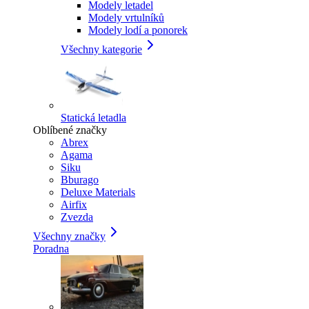
Modely letadel
Modely vrtulníků
Modely lodí a ponorek
Všechny kategorie
Statická letadla
Oblíbené značky
Abrex
Agama
Siku
Bburago
Deluxe Materials
Airfix
Zvezda
Všechny značky
Poradna