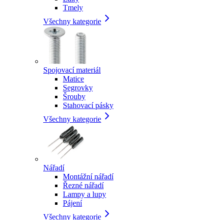
Tmely
Všechny kategorie
Spojovací materiál
Matice
Segrovky
Šrouby
Stahovací pásky
Všechny kategorie
Nářadí
Montážní nářadí
Řezné nářadí
Lampy a lupy
Pájení
Všechny kategorie