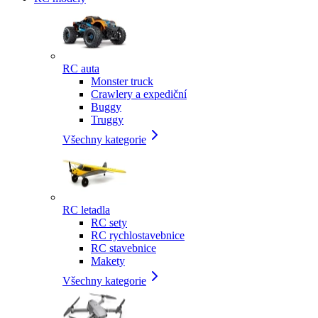
RC auta
Monster truck
Crawlery a expediční
Buggy
Truggy
Všechny kategorie
RC letadla
RC sety
RC rychlostavebnice
RC stavebnice
Makety
Všechny kategorie