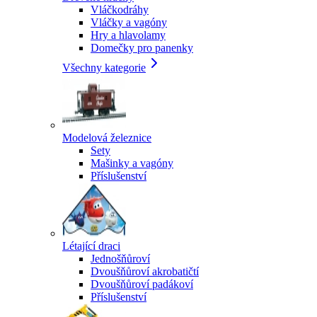
Vláčkodráhy
Vláčky a vagóny
Hry a hlavolamy
Domečky pro panenky
Všechny kategorie
Modelová železnice
Sety
Mašinky a vagóny
Příslušenství
Létající draci
Jednošňůroví
Dvoušňůroví akrobatičtí
Dvoušňůroví padákoví
Příslušenství