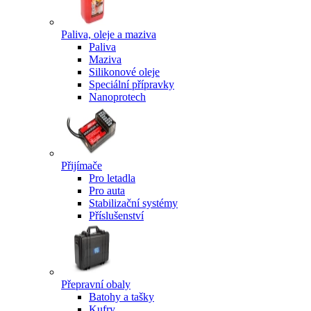
Paliva, oleje a maziva
Paliva
Maziva
Silikonové oleje
Speciální přípravky
Nanoprotech
Přijímače
Pro letadla
Pro auta
Stabilizační systémy
Příslušenství
Přepravní obaly
Batohy a tašky
Kufry