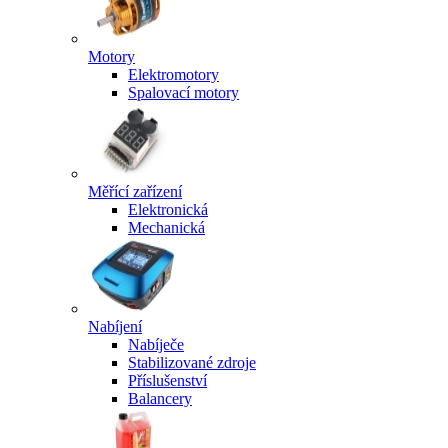
Motory
Elektromotory
Spalovací motory
Měřící zařízení
Elektronická
Mechanická
Nabíjení
Nabíječe
Stabilizované zdroje
Příslušenství
Balancery