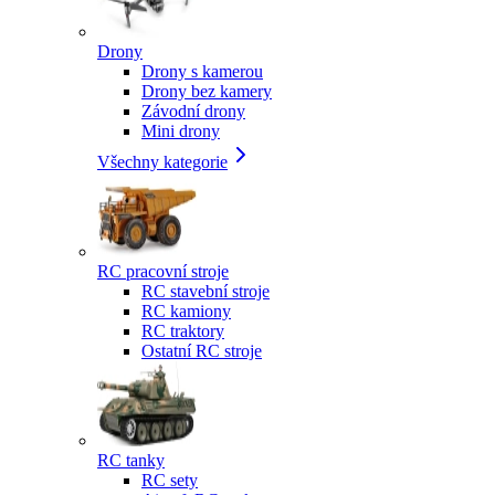
Drony
Drony s kamerou
Drony bez kamery
Závodní drony
Mini drony
Všechny kategorie
RC pracovní stroje
RC stavební stroje
RC kamiony
RC traktory
Ostatní RC stroje
RC tanky
RC sety