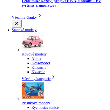
Létat může každý: projekt EIVA, unikátní FPV
systémy a simulátory
Všechny články
Statické modely
Kovové modely
Abrex
Kess-model
Kinsmart
Kk-scale
Všechny kategorie
Plastikové modely
Rychlostavebnice