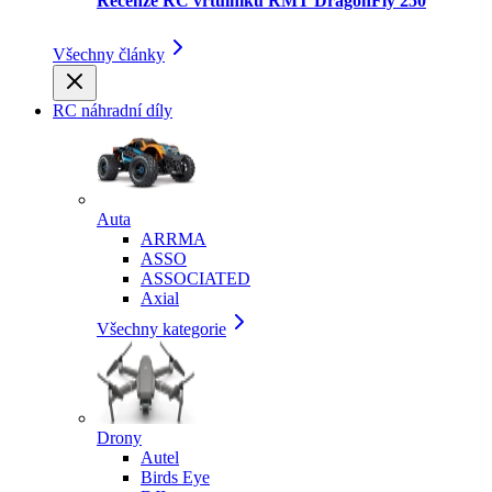
Recenze RC vrtulníku RMT DragonFly 250
Všechny články
RC náhradní díly
Auta
ARRMA
ASSO
ASSOCIATED
Axial
Všechny kategorie
Drony
Autel
Birds Eye