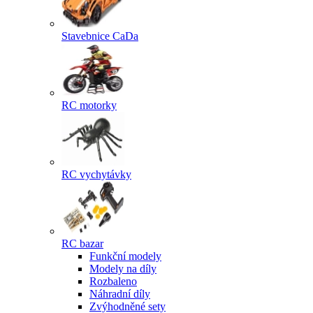
Stavebnice CaDa
RC motorky
RC vychytávky
RC bazar
Funkční modely
Modely na díly
Rozbaleno
Náhradní díly
Zvýhodněné sety