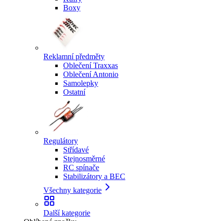
Boxy
Reklamní předměty
Oblečení Traxxas
Oblečení Antonio
Samolepky
Ostatní
Regulátory
Střídavé
Stejnosměrné
RC spínače
Stabilizátory a BEC
Všechny kategorie
Další kategorie