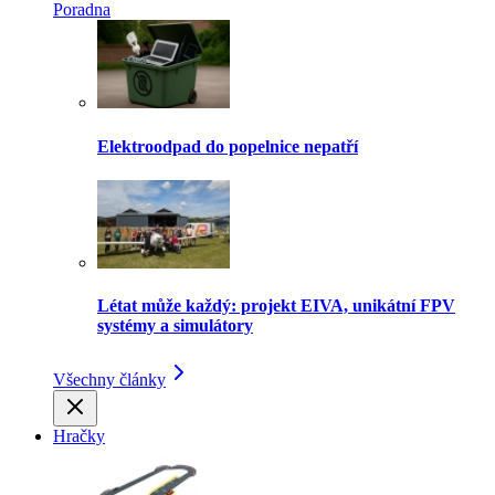
Poradna
Elektroodpad do popelnice nepatří
Létat může každý: projekt EIVA, unikátní FPV
systémy a simulátory
Všechny články
Hračky