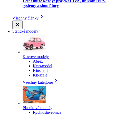
Létat může každý: projekt EIVA, unikátní FPV
systémy a simulátory
Všechny články
Statické modely
Kovové modely
Abrex
Kess-model
Kinsmart
Kk-scale
Všechny kategorie
Plastikové modely
Rychlostavebnice