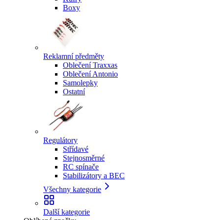
Boxy
Reklamní předměty
Oblečení Traxxas
Oblečení Antonio
Samolepky
Ostatní
Regulátory
Střídavé
Stejnosměrné
RC spínače
Stabilizátory a BEC
Všechny kategorie
Další kategorie