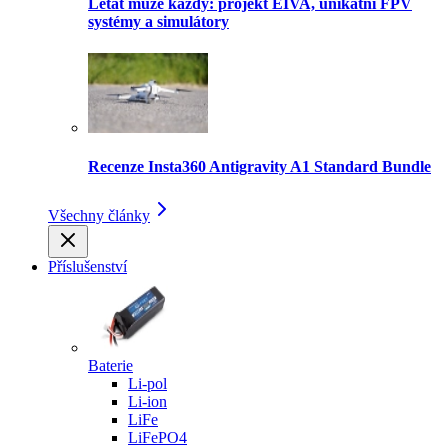
Létat může každý: projekt EIVA, unikátní FPV
systémy a simulátory
Recenze Insta360 Antigravity A1 Standard Bundle
Všechny články
Příslušenství
Baterie
Li-pol
Li-ion
LiFe
LiFePO4