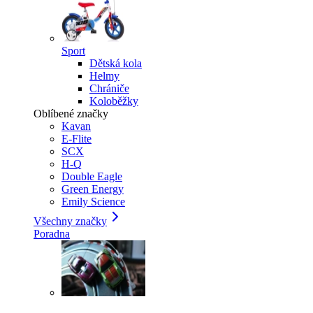
Sport
Dětská kola
Helmy
Chrániče
Koloběžky
Oblíbené značky
Kavan
E-Flite
SCX
H-Q
Double Eagle
Green Energy
Emily Science
Všechny značky
Poradna