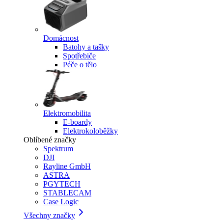
Domácnost
Batohy a tašky
Spotřebiče
Péče o tělo
Elektromobilita
E-boardy
Elektrokoloběžky
Oblíbené značky
Spektrum
DJI
Rayline GmbH
ASTRA
PGYTECH
STABLECAM
Case Logic
Všechny značky