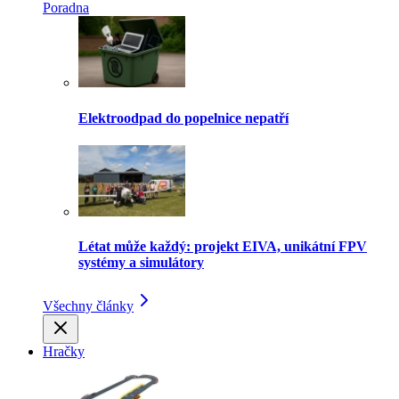
Poradna
Elektroodpad do popelnice nepatří
Létat může každý: projekt EIVA, unikátní FPV
systémy a simulátory
Všechny články
Hračky