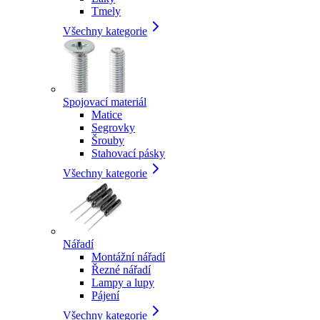
Tmely
Všechny kategorie
Spojovací materiál
Matice
Segrovky
Šrouby
Stahovací pásky
Všechny kategorie
Nářadí
Montážní nářadí
Řezné nářadí
Lampy a lupy
Pájení
Všechny kategorie