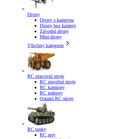
Drony
Drony s kamerou
Drony bez kamery
Závodní drony
Mini drony
Všechny kategorie
RC pracovní stroje
RC stavební stroje
RC kamiony
RC traktory
Ostatní RC stroje
RC tanky
RC sety