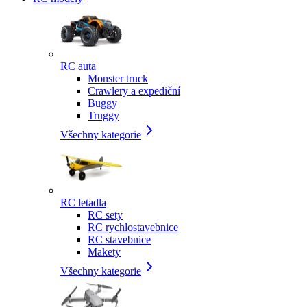
RC auta
Monster truck
Crawlery a expediční
Buggy
Truggy
Všechny kategorie
RC letadla
RC sety
RC rychlostavebnice
RC stavebnice
Makety
Všechny kategorie