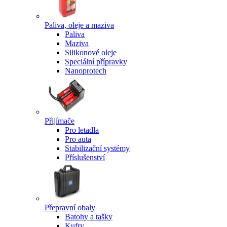
Paliva, oleje a maziva
Paliva
Maziva
Silikonové oleje
Speciální přípravky
Nanoprotech
Přijímače
Pro letadla
Pro auta
Stabilizační systémy
Příslušenství
Přepravní obaly
Batohy a tašky
Kufry