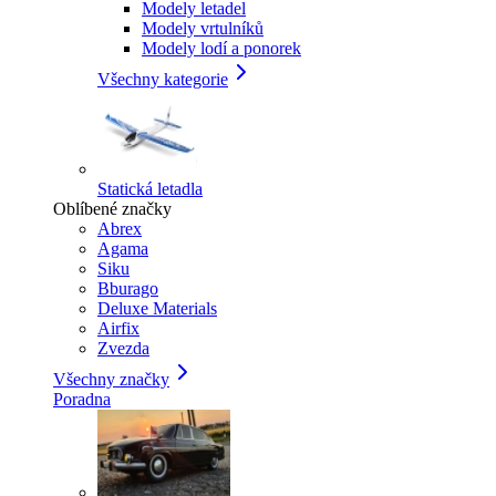
Modely letadel
Modely vrtulníků
Modely lodí a ponorek
Všechny kategorie
Statická letadla
Oblíbené značky
Abrex
Agama
Siku
Bburago
Deluxe Materials
Airfix
Zvezda
Všechny značky
Poradna