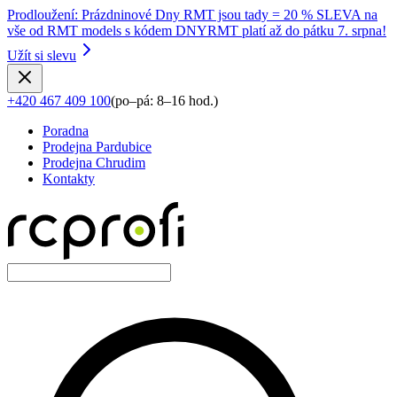
Prodloužení
:
Prázdninové Dny RMT jsou tady = 20 % SLEVA na
vše od RMT models s kódem DNYRMT platí až do pátku 7. srpna!
Užít si slevu
+420 467 409 100
(
po–pá: 8–16 hod.
)
Poradna
Prodejna Pardubice
Prodejna Chrudim
Kontakty