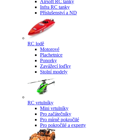
Airsoft RC tanky
Infra RC tanky
Příslušenství a ND
RC lodě
Motorové
Plachetnice
Ponorky
Zavážecí loďky
Stolní modely
RC vrtulníky
Mini vrtulníky
Pro začátečníky
Pro mírně pokročilé
Pro pokročilé a experty