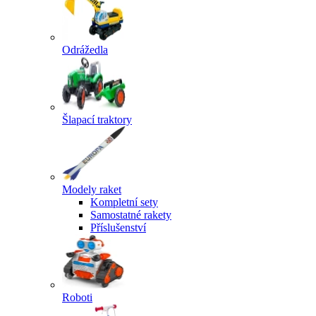
Odrážedla
Šlapací traktory
Modely raket
Kompletní sety
Samostatné rakety
Příslušenství
Roboti