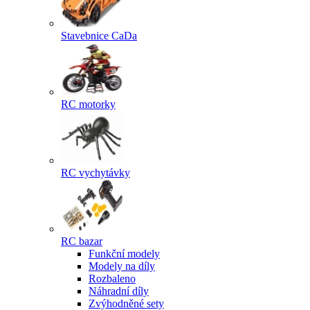
Stavebnice CaDa
RC motorky
RC vychytávky
RC bazar
Funkční modely
Modely na díly
Rozbaleno
Náhradní díly
Zvýhodněné sety