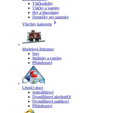
Vláčkodráhy
Vláčky a vagóny
Hry a hlavolamy
Domečky pro panenky
Všechny kategorie
Modelová železnice
Sety
Mašinky a vagóny
Příslušenství
Létající draci
Jednošňůroví
Dvoušňůroví akrobatičtí
Dvoušňůroví padákoví
Příslušenství