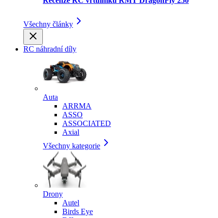
Recenze RC vrtulníku RMT DragonFly 250
Všechny články
RC náhradní díly
Auta
ARRMA
ASSO
ASSOCIATED
Axial
Všechny kategorie
Drony
Autel
Birds Eye