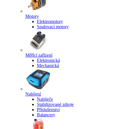
Motory
Elektromotory
Spalovací motory
Měřící zařízení
Elektronická
Mechanická
Nabíjení
Nabíječe
Stabilizované zdroje
Příslušenství
Balancery