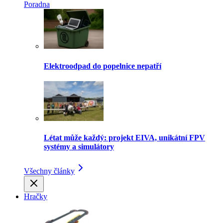
Poradna
Elektroodpad do popelnice nepatří
Létat může každý: projekt EIVA, unikátní FPV
systémy a simulátory
Všechny články
Hračky