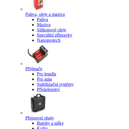
Paliva, oleje a maziva
Paliva
Maziva
Silikonové oleje
Speciální přípravky
Nanoprotech
Přijímače
Pro letadla
Pro auta
Stabilizační systémy
Příslušenství
Přepravní obaly
Batohy a tašky
Kufry