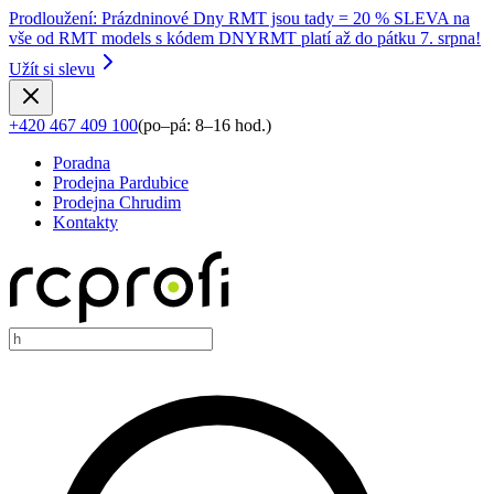
Prodloužení
:
Prázdninové Dny RMT jsou tady = 20 % SLEVA na
vše od RMT models s kódem DNYRMT platí až do pátku 7. srpna!
Užít si slevu
+420 467 409 100
(
po–pá: 8–16 hod.
)
Poradna
Prodejna Pardubice
Prodejna Chrudim
Kontakty