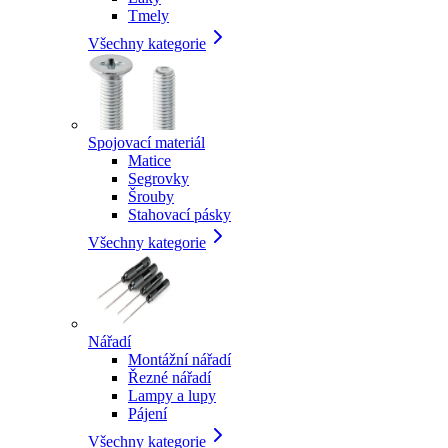
Tmely
Všechny kategorie
Spojovací materiál
Matice
Segrovky
Šrouby
Stahovací pásky
Všechny kategorie
Nářadí
Montážní nářadí
Řezné nářadí
Lampy a lupy
Pájení
Všechny kategorie