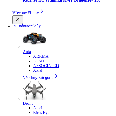
Recenze RC vrtulníku RMT DragonFly 250
Všechny články
RC náhradní díly
Auta
ARRMA
ASSO
ASSOCIATED
Axial
Všechny kategorie
Drony
Autel
Birds Eye