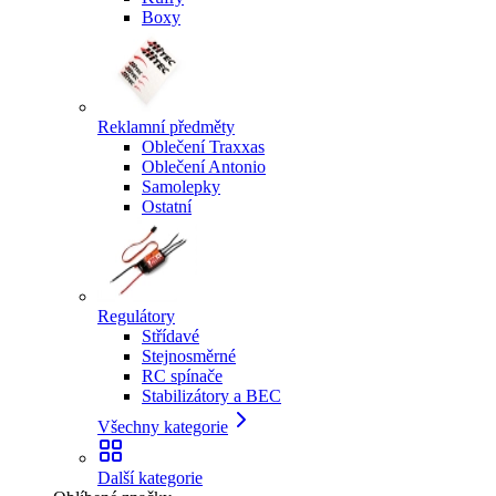
Boxy
Reklamní předměty
Oblečení Traxxas
Oblečení Antonio
Samolepky
Ostatní
Regulátory
Střídavé
Stejnosměrné
RC spínače
Stabilizátory a BEC
Všechny kategorie
Další kategorie