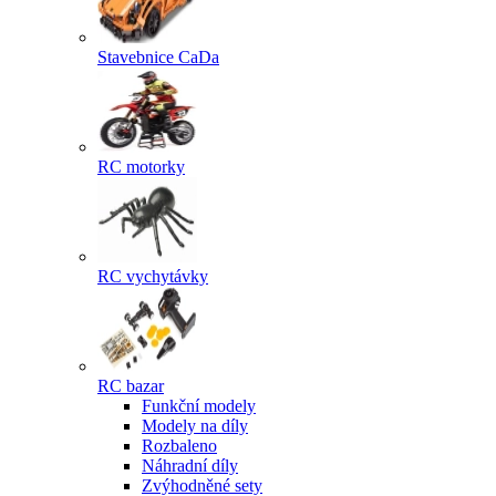
Stavebnice CaDa
RC motorky
RC vychytávky
RC bazar
Funkční modely
Modely na díly
Rozbaleno
Náhradní díly
Zvýhodněné sety