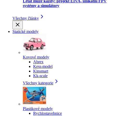
Létat může každý: projekt EIVA, unikátní FPV
systémy a simulátory
Všechny články
Statické modely
Kovové modely
Abrex
Kess-model
Kinsmart
Kk-scale
Všechny kategorie
Plastikové modely
Rychlostavebnice