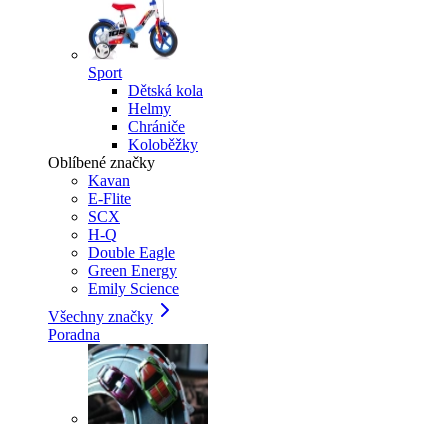
Sport
Dětská kola
Helmy
Chrániče
Koloběžky
Oblíbené značky
Kavan
E-Flite
SCX
H-Q
Double Eagle
Green Energy
Emily Science
Všechny značky
Poradna