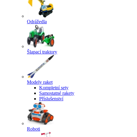
Odrážedla
Šlapací traktory
Modely raket
Kompletní sety
Samostatné rakety
Příslušenství
Roboti