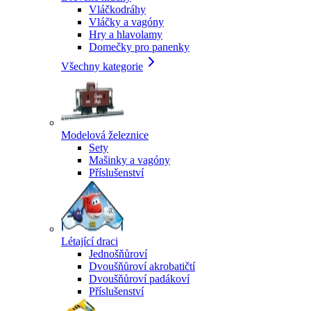
Vláčkodráhy
Vláčky a vagóny
Hry a hlavolamy
Domečky pro panenky
Všechny kategorie
Modelová železnice
Sety
Mašinky a vagóny
Příslušenství
Létající draci
Jednošňůroví
Dvoušňůroví akrobatičtí
Dvoušňůroví padákoví
Příslušenství