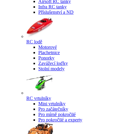
Airsoft RC tanky
Infra RC tanky
Příslušenství a ND
RC lodě
Motorové
Plachetnice
Ponorky
Zavážecí loďky
Stolní modely
RC vrtulníky
Mini vrtulníky
Pro začátečníky
Pro mírně pokročilé
Pro pokročilé a experty