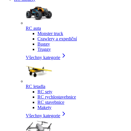
RC auta
Monster truck
Crawlery a expediční
Buggy
Truggy
Všechny kategorie
RC letadla
RC sety
RC rychlostavebnice
RC stavebnice
Makety
Všechny kategorie