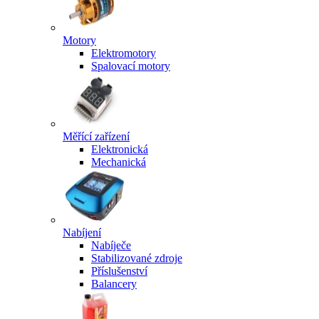
Motory
Elektromotory
Spalovací motory
Měřící zařízení
Elektronická
Mechanická
Nabíjení
Nabíječe
Stabilizované zdroje
Příslušenství
Balancery