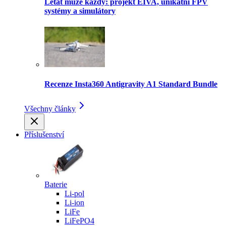
Létat může každý: projekt EIVA, unikátní FPV
systémy a simulátory
Recenze Insta360 Antigravity A1 Standard Bundle
Všechny články
Příslušenství
Baterie
Li-pol
Li-ion
LiFe
LiFePO4