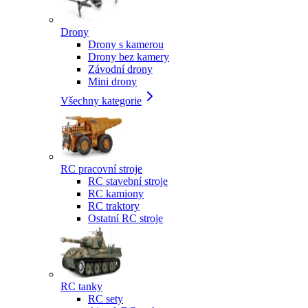
Drony
Drony s kamerou
Drony bez kamery
Závodní drony
Mini drony
Všechny kategorie
RC pracovní stroje
RC stavební stroje
RC kamiony
RC traktory
Ostatní RC stroje
RC tanky
RC sety