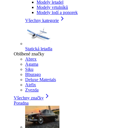
Modely letadel
Modely vrtulníků
Modely lodí a ponorek
Všechny kategorie
Statická letadla
Oblíbené značky
Abrex
Agama
Siku
Bburago
Deluxe Materials
Airfix
Zvezda
Všechny značky
Poradna