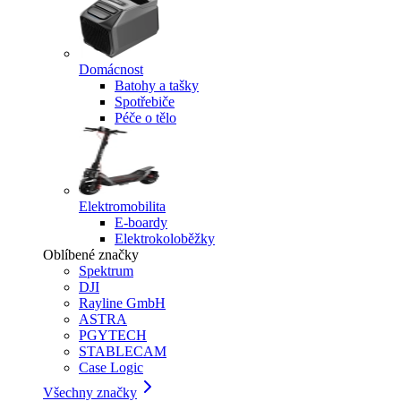
Domácnost
Batohy a tašky
Spotřebiče
Péče o tělo
Elektromobilita
E-boardy
Elektrokoloběžky
Oblíbené značky
Spektrum
DJI
Rayline GmbH
ASTRA
PGYTECH
STABLECAM
Case Logic
Všechny značky