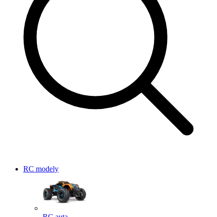
RC modely
RC auta