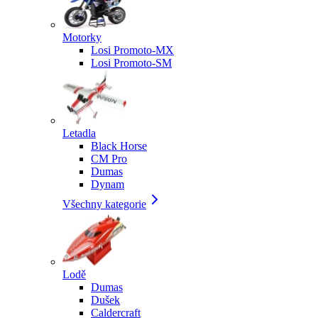
Motorky
Losi Promoto-MX
Losi Promoto-SM
Letadla
Black Horse
CM Pro
Dumas
Dynam
Všechny kategorie
Lodě
Dumas
Dušek
Caldercraft