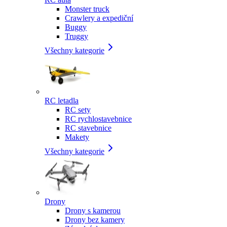
Monster truck
Crawlery a expediční
Buggy
Truggy
Všechny kategorie
RC letadla
RC sety
RC rychlostavebnice
RC stavebnice
Makety
Všechny kategorie
Drony
Drony s kamerou
Drony bez kamery