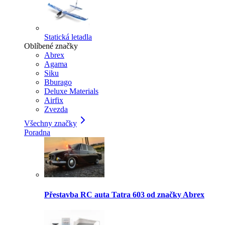
Statická letadla
Oblíbené značky
Abrex
Agama
Siku
Bburago
Deluxe Materials
Airfix
Zvezda
Všechny značky
Poradna
Přestavba RC auta Tatra 603 od značky Abrex