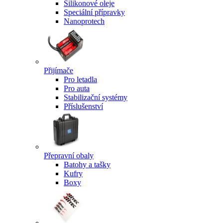
Silikonové oleje
Speciální přípravky
Nanoprotech
Přijímače
Pro letadla
Pro auta
Stabilizační systémy
Příslušenství
Přepravní obaly
Batohy a tašky
Kufry
Boxy