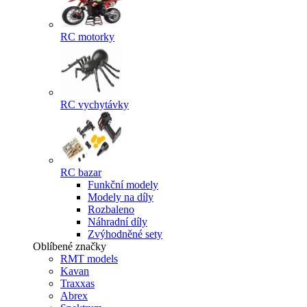
RC motorky
RC vychytávky
RC bazar
Funkční modely
Modely na díly
Rozbaleno
Náhradní díly
Zvýhodněné sety
Oblíbené značky
RMT models
Kavan
Traxxas
Abrex