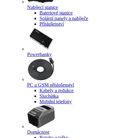
Nabíjecí stanice
Bateriové stanice
Solární panely a nabíječe
Příslušenství
Powerbanky
PC a GSM příslušenství
Kabely a redukce
Sluchátka
Mobilní telefony
Domácnost
Batohy a tašky