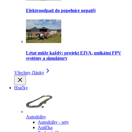
Elektroodpad do popelnice nepatří
Létat může každý: projekt EIVA, unikátní FPV
systémy a simulátory
Všechny články
Hračky
Autodráhy
Autodráhy - sety
Autíčka