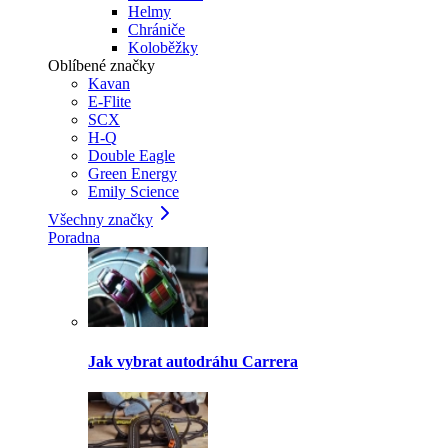
Helmy
Chrániče
Koloběžky
Oblíbené značky
Kavan
E-Flite
SCX
H-Q
Double Eagle
Green Energy
Emily Science
Všechny značky
Poradna
Jak vybrat autodráhu Carrera