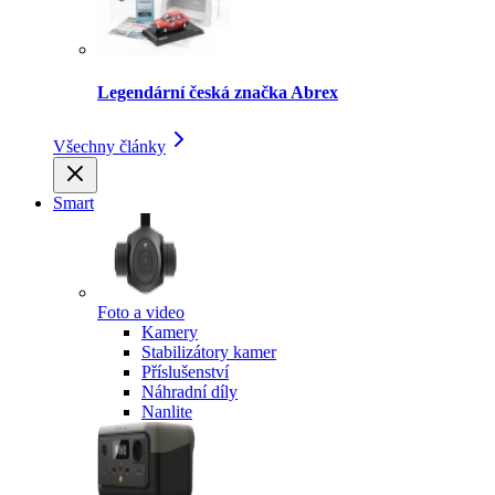
Legendární česká značka Abrex
Všechny články
Smart
Foto a video
Kamery
Stabilizátory kamer
Příslušenství
Náhradní díly
Nanlite