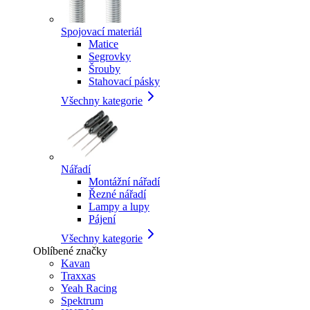
Spojovací materiál
Matice
Segrovky
Šrouby
Stahovací pásky
Všechny kategorie
Nářadí
Montážní nářadí
Řezné nářadí
Lampy a lupy
Pájení
Všechny kategorie
Oblíbené značky
Kavan
Traxxas
Yeah Racing
Spektrum