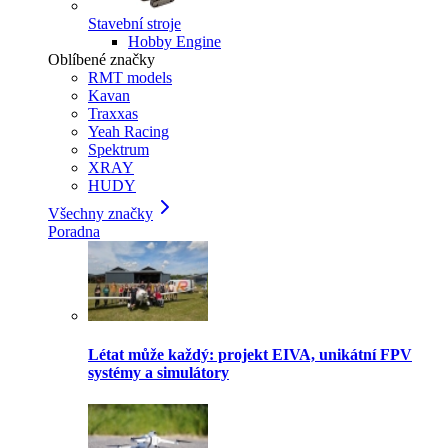
Stavební stroje
Hobby Engine
Oblíbené značky
RMT models
Kavan
Traxxas
Yeah Racing
Spektrum
XRAY
HUDY
Všechny značky
Poradna
Létat může každý: projekt EIVA, unikátní FPV
systémy a simulátory