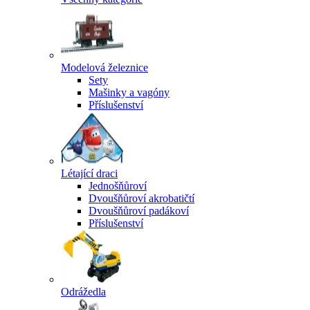
Modelová železnice
Sety
Mašinky a vagóny
Příslušenství
Létající draci
Jednošňůroví
Dvoušňůroví akrobatičtí
Dvoušňůroví padákoví
Příslušenství
Odrážedla