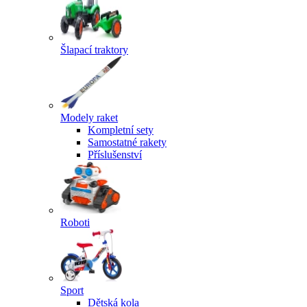
Šlapací traktory
Modely raket
Kompletní sety
Samostatné rakety
Příslušenství
Roboti
Sport
Dětská kola