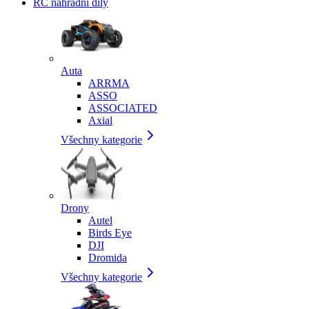
RC náhradní díly
Auta
ARRMA
ASSO
ASSOCIATED
Axial
Všechny kategorie
Drony
Autel
Birds Eye
DJI
Dromida
Všechny kategorie