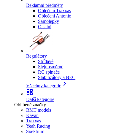
Reklamní předměty
Oblečení Traxxas
Oblečení Antonio
Samolepky
Ostatní
Regulátory
Střídavé
Stejnosměrné
RC spínače
Stabilizátory a BEC
Všechny kategorie
Další kategorie
Oblíbené značky
RMT models
Kavan
Traxxas
Yeah Racing
Spektrum