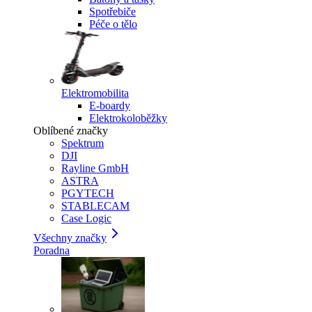
Spotřebiče
Péče o tělo
Elektromobilita
E-boardy
Elektrokoloběžky
Oblíbené značky
Spektrum
DJI
Rayline GmbH
ASTRA
PGYTECH
STABLECAM
Case Logic
Všechny značky
Poradna