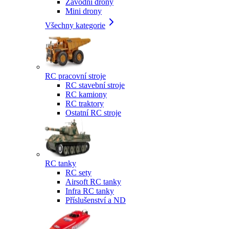
Závodní drony
Mini drony
Všechny kategorie
RC pracovní stroje
RC stavební stroje
RC kamiony
RC traktory
Ostatní RC stroje
RC tanky
RC sety
Airsoft RC tanky
Infra RC tanky
Příslušenství a ND