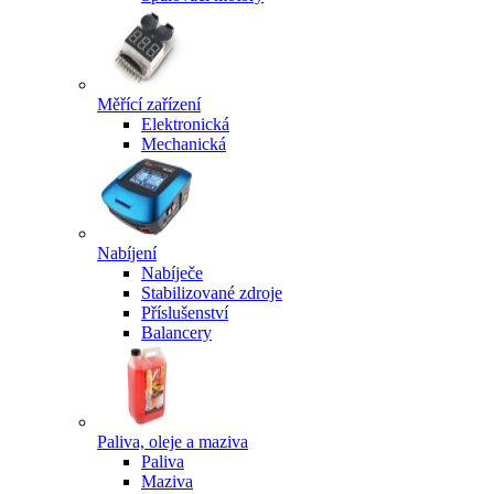
Měřící zařízení
Elektronická
Mechanická
Nabíjení
Nabíječe
Stabilizované zdroje
Příslušenství
Balancery
Paliva, oleje a maziva
Paliva
Maziva