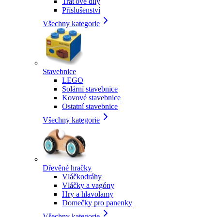
Traťové díly
Příslušenství
Všechny kategorie
Stavebnice
LEGO
Solární stavebnice
Kovové stavebnice
Ostatní stavebnice
Všechny kategorie
Dřevěné hračky
Vláčkodráhy
Vláčky a vagóny
Hry a hlavolamy
Domečky pro panenky
Všechny kategorie