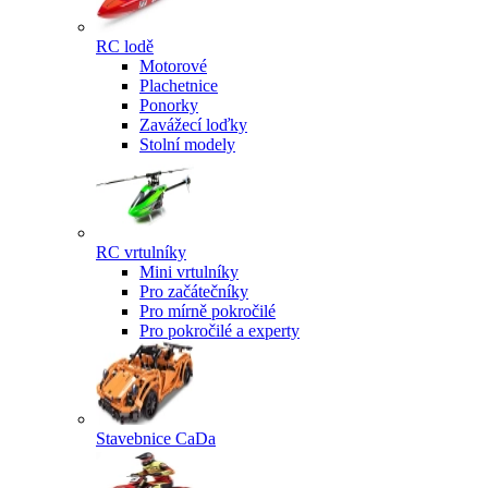
RC lodě
Motorové
Plachetnice
Ponorky
Zavážecí loďky
Stolní modely
RC vrtulníky
Mini vrtulníky
Pro začátečníky
Pro mírně pokročilé
Pro pokročilé a experty
Stavebnice CaDa