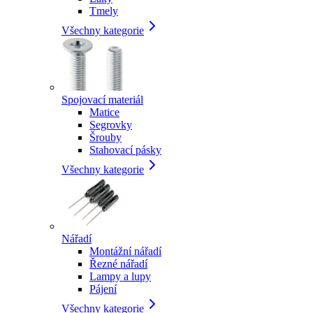
Tmely
Všechny kategorie
Spojovací materiál
Matice
Segrovky
Šrouby
Stahovací pásky
Všechny kategorie
Nářadí
Montážní nářadí
Řezné nářadí
Lampy a lupy
Pájení
Všechny kategorie