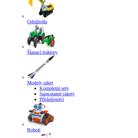
Odrážedla
Šlapací traktory
Modely raket
Kompletní sety
Samostatné rakety
Příslušenství
Roboti