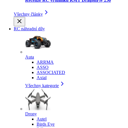
Recenze RC vrtulníku RMT DragonFly 250
Všechny články
RC náhradní díly
Auta
ARRMA
ASSO
ASSOCIATED
Axial
Všechny kategorie
Drony
Autel
Birds Eye