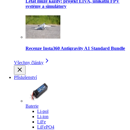
Létat může každý: projekt EIVA, unikátní FPV
systémy a simulátory
Recenze Insta360 Antigravity A1 Standard Bundle
Všechny články
Příslušenství
Baterie
Li-pol
Li-ion
LiFe
LiFePO4