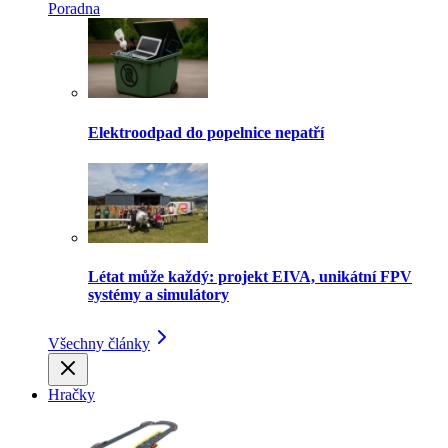
Poradna
Elektroodpad do popelnice nepatří
Létat může každý: projekt EIVA, unikátní FPV
systémy a simulátory
Všechny články
Hračky