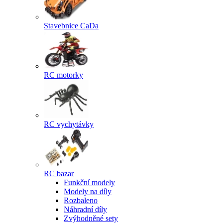
Stavebnice CaDa
RC motorky
RC vychytávky
RC bazar
Funkční modely
Modely na díly
Rozbaleno
Náhradní díly
Zvýhodněné sety