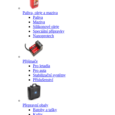
Paliva, oleje a maziva
Paliva
Maziva
Silikonové oleje
Speciální přípravky
Nanoprotech
Přijímače
Pro letadla
Pro auta
Stabilizační systémy
Příslušenství
Přepravní obaly
Batohy a tašky
Kufry