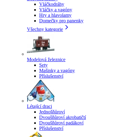
Vláčkodráhy
Vláčky a vagóny
Hry a hlavolamy
Domečky pro panenky
Všechny kategorie
Modelová železnice
Sety
Mašinky a vagóny
Příslušenství
Létající draci
Jednošňůroví
Dvoušňůroví akrobatičtí
Dvoušňůroví padákoví
Příslušenství