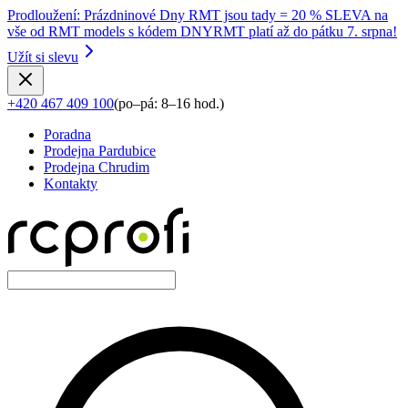
Prodloužení
:
Prázdninové Dny RMT jsou tady = 20 % SLEVA na
vše od RMT models s kódem DNYRMT platí až do pátku 7. srpna!
Užít si slevu
+420 467 409 100
(
po–pá: 8–16 hod.
)
Poradna
Prodejna Pardubice
Prodejna Chrudim
Kontakty