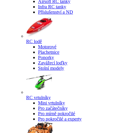
Airsoft RC tanky
Infra RC tanky
Příslušenství a ND
RC lodě
Motorové
Plachetnice
Ponorky
Zavážecí loďky
Stolní modely
RC vrtulníky
Mini vrtulníky
Pro začátečníky
Pro mírně pokročilé
Pro pokročilé a experty