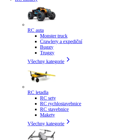
RC auta
Monster truck
Crawlery a expediční
Buggy
Truggy
Všechny kategorie
RC letadla
RC sety
RC rychlostavebnice
RC stavebnice
Makety
Všechny kategorie