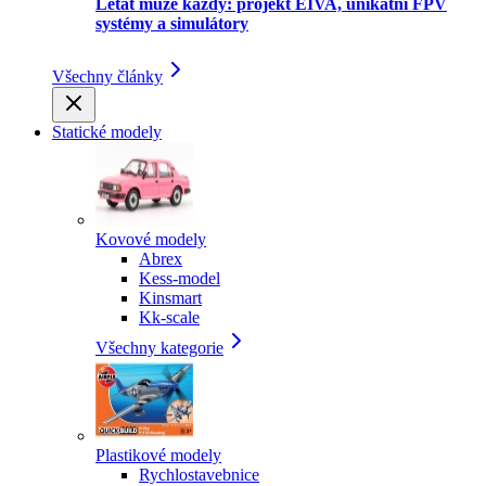
Létat může každý: projekt EIVA, unikátní FPV
systémy a simulátory
Všechny články
Statické modely
Kovové modely
Abrex
Kess-model
Kinsmart
Kk-scale
Všechny kategorie
Plastikové modely
Rychlostavebnice