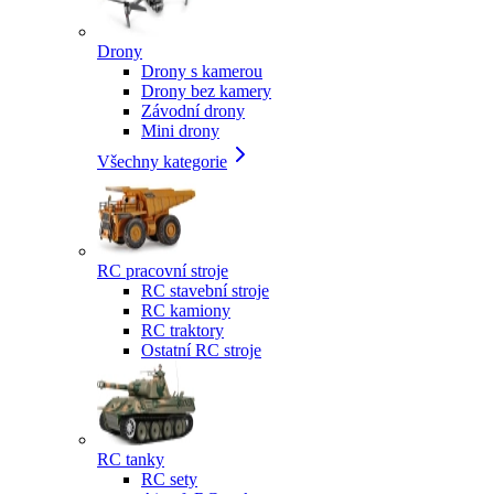
Drony
Drony s kamerou
Drony bez kamery
Závodní drony
Mini drony
Všechny kategorie
RC pracovní stroje
RC stavební stroje
RC kamiony
RC traktory
Ostatní RC stroje
RC tanky
RC sety