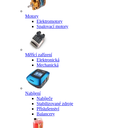
Motory
Elektromotory
Spalovací motory
Měřící zařízení
Elektronická
Mechanická
Nabíjení
Nabíječe
Stabilizované zdroje
Příslušenství
Balancery