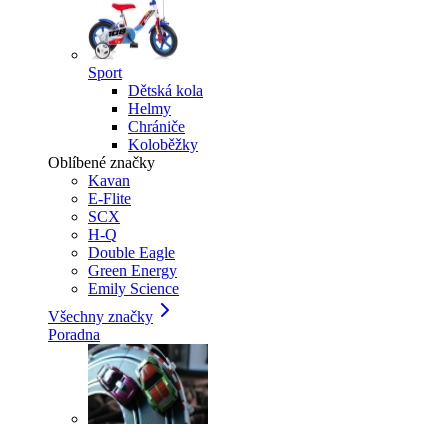
Sport
Dětská kola
Helmy
Chrániče
Koloběžky
Oblíbené značky
Kavan
E-Flite
SCX
H-Q
Double Eagle
Green Energy
Emily Science
Všechny značky
Poradna