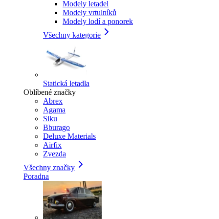
Modely letadel
Modely vrtulníků
Modely lodí a ponorek
Všechny kategorie
Statická letadla
Oblíbené značky
Abrex
Agama
Siku
Bburago
Deluxe Materials
Airfix
Zvezda
Všechny značky
Poradna