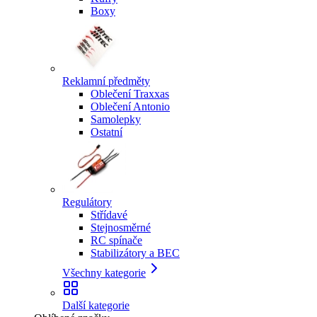
Boxy
Reklamní předměty
Oblečení Traxxas
Oblečení Antonio
Samolepky
Ostatní
Regulátory
Střídavé
Stejnosměrné
RC spínače
Stabilizátory a BEC
Všechny kategorie
Další kategorie