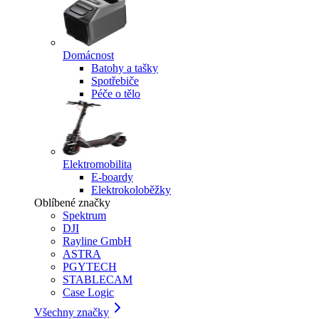
Domácnost
Batohy a tašky
Spotřebiče
Péče o tělo
Elektromobilita
E-boardy
Elektrokoloběžky
Oblíbené značky
Spektrum
DJI
Rayline GmbH
ASTRA
PGYTECH
STABLECAM
Case Logic
Všechny značky