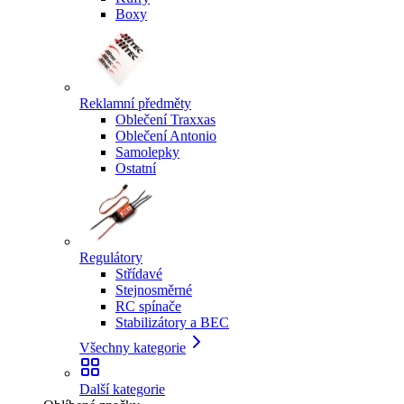
Boxy
Reklamní předměty
Oblečení Traxxas
Oblečení Antonio
Samolepky
Ostatní
Regulátory
Střídavé
Stejnosměrné
RC spínače
Stabilizátory a BEC
Všechny kategorie
Další kategorie