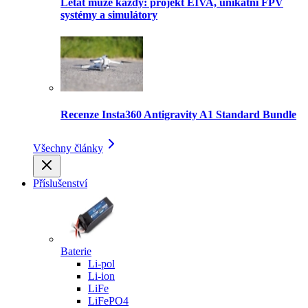
Létat může každý: projekt EIVA, unikátní FPV
systémy a simulátory
Recenze Insta360 Antigravity A1 Standard Bundle
Všechny články
Příslušenství
Baterie
Li-pol
Li-ion
LiFe
LiFePO4