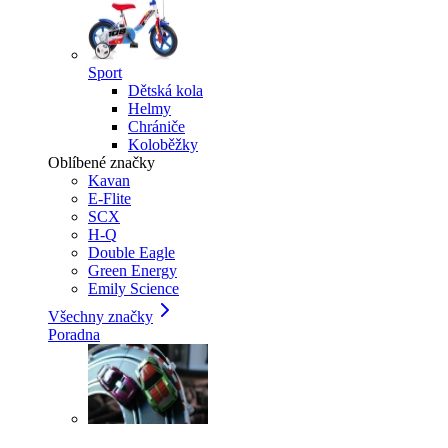
Sport
Dětská kola
Helmy
Chrániče
Koloběžky
Oblíbené značky
Kavan
E-Flite
SCX
H-Q
Double Eagle
Green Energy
Emily Science
Všechny značky
Poradna