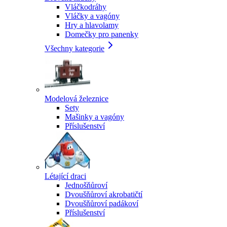
Vláčkodráhy
Vláčky a vagóny
Hry a hlavolamy
Domečky pro panenky
Všechny kategorie
Modelová železnice
Sety
Mašinky a vagóny
Příslušenství
Létající draci
Jednošňůroví
Dvoušňůroví akrobatičtí
Dvoušňůroví padákoví
Příslušenství