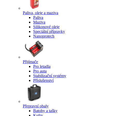
Paliva, oleje a maziva
Paliva
Maziva
Silikonové oleje
Speciální přípravky
Nanoprotech
Přijímače
Pro letadla
Pro auta
Stabilizační systémy
Příslušenství
Přepravní obaly
Batohy a tašky
Kufry