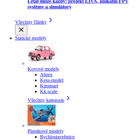
Létat může každý: projekt EIVA, unikátní FPV
systémy a simulátory
Všechny články
Statické modely
Kovové modely
Abrex
Kess-model
Kinsmart
Kk-scale
Všechny kategorie
Plastikové modely
Rychlostavebnice