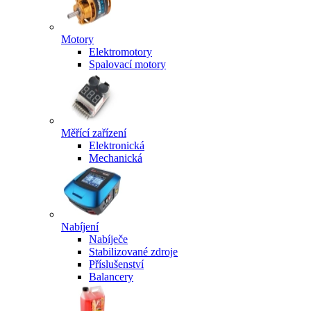
Motory
Elektromotory
Spalovací motory
Měřící zařízení
Elektronická
Mechanická
Nabíjení
Nabíječe
Stabilizované zdroje
Příslušenství
Balancery