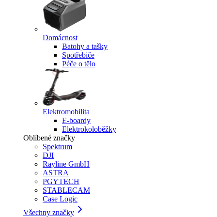
Domácnost
Batohy a tašky
Spotřebiče
Péče o tělo
Elektromobilita
E-boardy
Elektrokoloběžky
Oblíbené značky
Spektrum
DJI
Rayline GmbH
ASTRA
PGYTECH
STABLECAM
Case Logic
Všechny značky