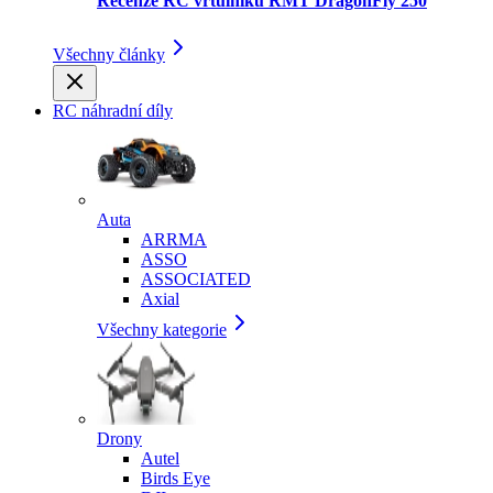
Recenze RC vrtulníku RMT DragonFly 250
Všechny články
RC náhradní díly
Auta
ARRMA
ASSO
ASSOCIATED
Axial
Všechny kategorie
Drony
Autel
Birds Eye