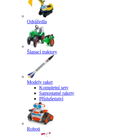
Odrážedla
Šlapací traktory
Modely raket
Kompletní sety
Samostatné rakety
Příslušenství
Roboti