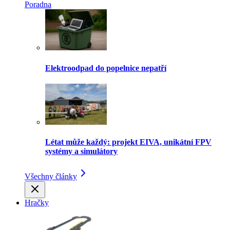
Poradna
Elektroodpad do popelnice nepatří
Létat může každý: projekt EIVA, unikátní FPV
systémy a simulátory
Všechny články
Hračky