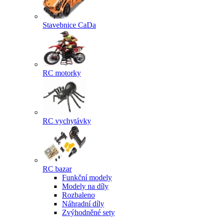
Stavebnice CaDa
RC motorky
RC vychytávky
RC bazar
Funkční modely
Modely na díly
Rozbaleno
Náhradní díly
Zvýhodněné sety