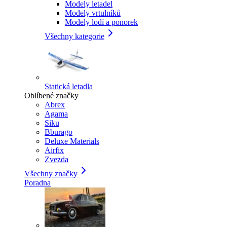
Modely letadel
Modely vrtulníků
Modely lodí a ponorek
Všechny kategorie
Statická letadla
Oblíbené značky
Abrex
Agama
Siku
Bburago
Deluxe Materials
Airfix
Zvezda
Všechny značky
Poradna