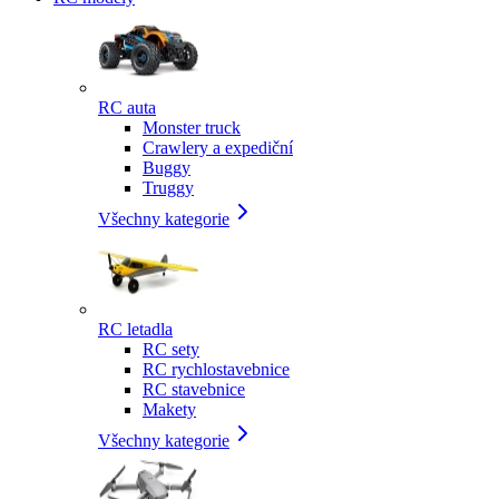
RC auta
Monster truck
Crawlery a expediční
Buggy
Truggy
Všechny kategorie
RC letadla
RC sety
RC rychlostavebnice
RC stavebnice
Makety
Všechny kategorie