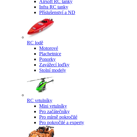
Airsoft RC tanky
Infra RC tanky
Příslušenství a ND
RC lodě
Motorové
Plachetnice
Ponorky
Zavážecí loďky
Stolní modely
RC vrtulníky
Mini vrtulníky
Pro začátečníky
Pro mírně pokročilé
Pro pokročilé a experty