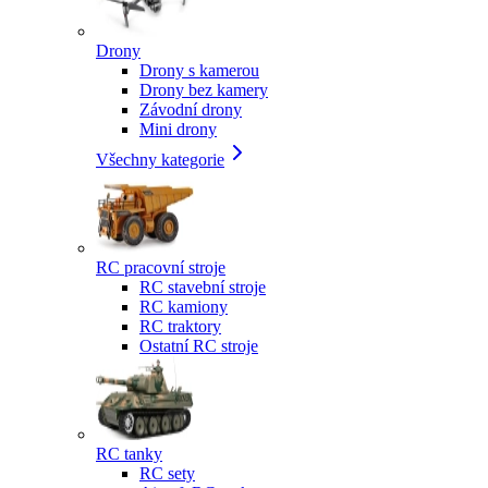
Drony
Drony s kamerou
Drony bez kamery
Závodní drony
Mini drony
Všechny kategorie
RC pracovní stroje
RC stavební stroje
RC kamiony
RC traktory
Ostatní RC stroje
RC tanky
RC sety