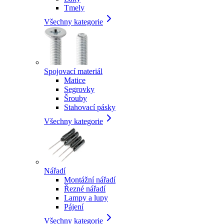
Tmely
Všechny kategorie
Spojovací materiál
Matice
Segrovky
Šrouby
Stahovací pásky
Všechny kategorie
Nářadí
Montážní nářadí
Řezné nářadí
Lampy a lupy
Pájení
Všechny kategorie