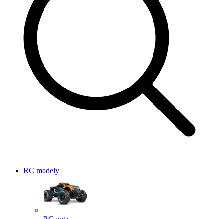
RC modely
RC auta