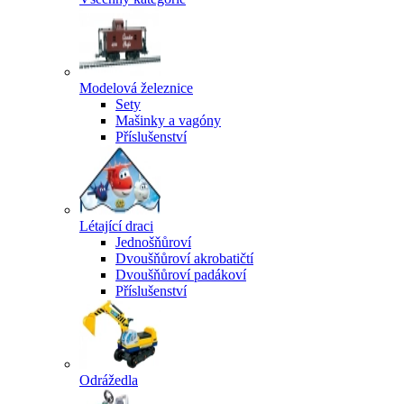
Modelová železnice
Sety
Mašinky a vagóny
Příslušenství
Létající draci
Jednošňůroví
Dvoušňůroví akrobatičtí
Dvoušňůroví padákoví
Příslušenství
Odrážedla