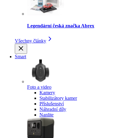
Legendární česká značka Abrex
Všechny články
Smart
Foto a video
Kamery
Stabilizátory kamer
Příslušenství
Náhradní díly
Nanlite