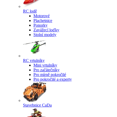
RC lodě
Motorové
Plachetnice
Ponorky
Zavážecí loďky
Stolní modely
RC vrtulníky
Mini vrtulníky
Pro začátečníky
Pro mírně pokročilé
Pro pokročilé a experty
Stavebnice CaDa