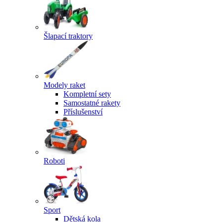
Šlapací traktory
Modely raket
Kompletní sety
Samostatné rakety
Příslušenství
Roboti
Sport
Dětská kola