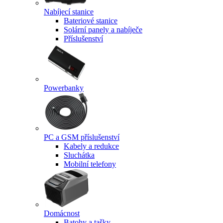
Nabíjecí stanice
Bateriové stanice
Solární panely a nabíječe
Příslušenství
Powerbanky
PC a GSM příslušenství
Kabely a redukce
Sluchátka
Mobilní telefony
Domácnost
Batohy a tašky