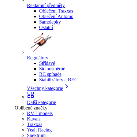
Reklamní předměty
Oblečení Traxxas
Oblečení Antonio
Samolepky
Ostatní
Regulátory
Střídavé
Stejnosměrné
RC spínače
Stabilizátory a BEC
Všechny kategorie
Další kategorie
Oblíbené značky
RMT models
Kavan
Traxxas
Yeah Racing
Spektrum