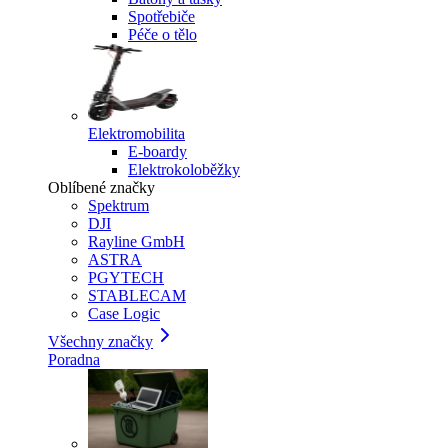
Spotřebiče
Péče o tělo
Elektromobilita
E-boardy
Elektrokoloběžky
Oblíbené značky
Spektrum
DJI
Rayline GmbH
ASTRA
PGYTECH
STABLECAM
Case Logic
Všechny značky
Poradna