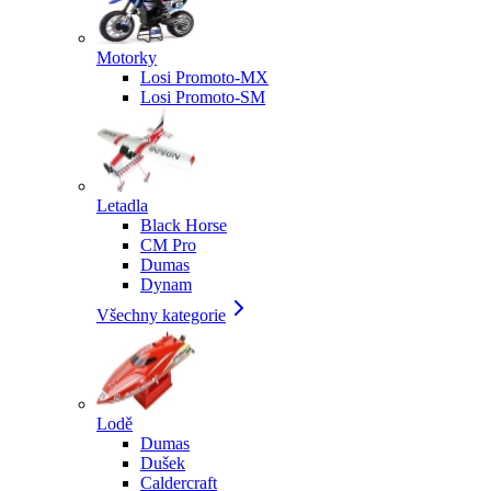
Motorky
Losi Promoto-MX
Losi Promoto-SM
Letadla
Black Horse
CM Pro
Dumas
Dynam
Všechny kategorie
Lodě
Dumas
Dušek
Caldercraft