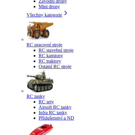
Závodní drony
Mini drony
Všechny kategorie
RC pracovní stroje
RC stavební stroje
RC kamiony
RC traktory
Ostatní RC stroje
RC tanky
RC sety
Airsoft RC tanky
Infra RC tanky
Příslušenství a ND