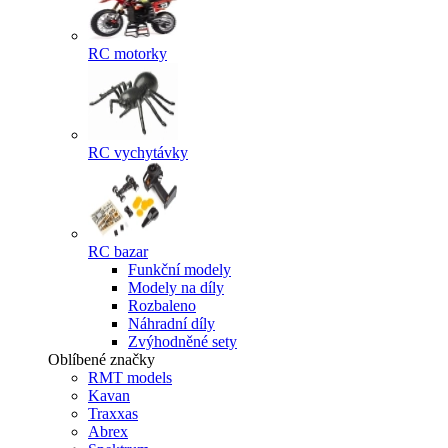
RC motorky
RC vychytávky
RC bazar
Funkční modely
Modely na díly
Rozbaleno
Náhradní díly
Zvýhodněné sety
Oblíbené značky
RMT models
Kavan
Traxxas
Abrex