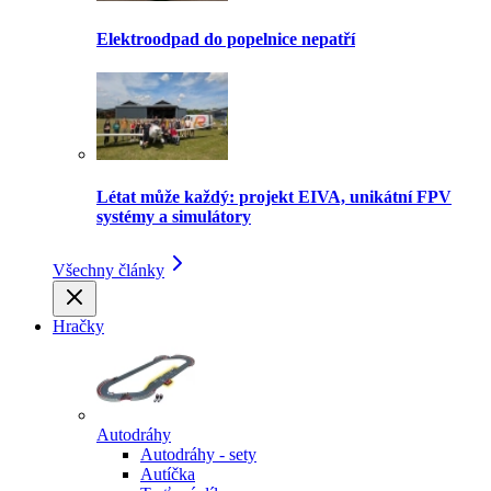
Elektroodpad do popelnice nepatří
Létat může každý: projekt EIVA, unikátní FPV
systémy a simulátory
Všechny články
Hračky
Autodráhy
Autodráhy - sety
Autíčka