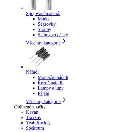
Spojovací materiál
Matice
Segrovky
Šrouby
Stahovací pásky
Všechny kategorie
Nářadí
Montážní nářadí
Řezné nářadí
Lampy a lupy
Pájení
Všechny kategorie
Oblíbené značky
Kavan
Traxxas
Yeah Racing
Spektrum