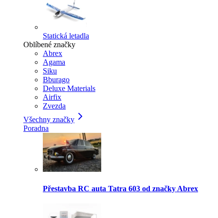
Statická letadla
Oblíbené značky
Abrex
Agama
Siku
Bburago
Deluxe Materials
Airfix
Zvezda
Všechny značky
Poradna
Přestavba RC auta Tatra 603 od značky Abrex