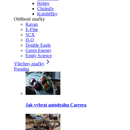
Helmy
Chrániče
Koloběžky
Oblíbené značky
Kavan
E-Flite
SCX
H-Q
Double Eagle
Green Energy
Emily Science
Všechny značky
Poradna
Jak vybrat autodráhu Carrera