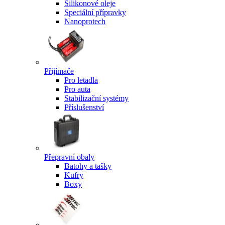
Silikonové oleje
Speciální přípravky
Nanoprotech
Přijímače
Pro letadla
Pro auta
Stabilizační systémy
Příslušenství
Přepravní obaly
Batohy a tašky
Kufry
Boxy