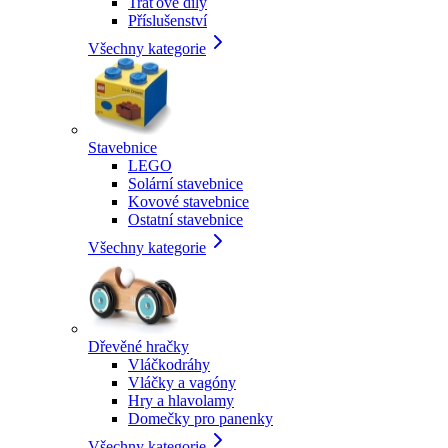
Traťové díly
Příslušenství
Všechny kategorie
Stavebnice
LEGO
Solární stavebnice
Kovové stavebnice
Ostatní stavebnice
Všechny kategorie
Dřevěné hračky
Vláčkodráhy
Vláčky a vagóny
Hry a hlavolamy
Domečky pro panenky
Všechny kategorie