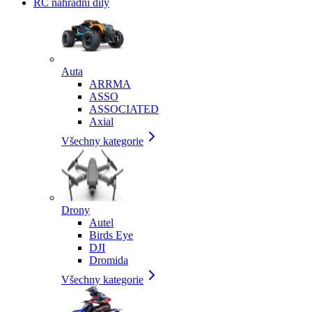
RC náhradní díly
Auta
ARRMA
ASSO
ASSOCIATED
Axial
Všechny kategorie
Drony
Autel
Birds Eye
DJI
Dromida
Všechny kategorie