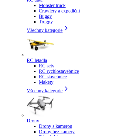
Monster truck
Crawlery a expediční
Buggy
Truggy
Všechny kategorie
RC letadla
RC sety
RC rychlostavebnice
RC stavebnice
Makety
Všechny kategorie
Drony
Drony s kamerou
Drony bez kamery