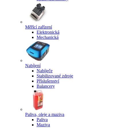
Měřící zařízení
Elektronická
Mechanická
Nabíjení
Nabíječe
Stabilizované zdroje
Příslušenství
Balancery
Paliva, oleje a maziva
Paliva
Maziva