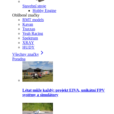
Stavební stroje
Hobby Engine
Oblíbené značky
RMT models
Kavan
Traxxas
Yeah Racing
Spektrum
XRAY
HUDY
Všechny značky
Poradna
Létat může každý: projekt EIVA, unikátní FPV
systémy a simulátory