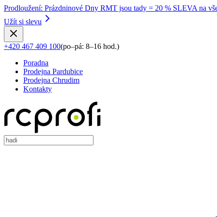
Prodloužení
:
Prázdninové Dny RMT jsou tady = 20 % SLEVA na vše
Užít si slevu
+420 467 409 100
(
po–pá: 8–16 hod.
)
Poradna
Prodejna Pardubice
Prodejna Chrudim
Kontakty