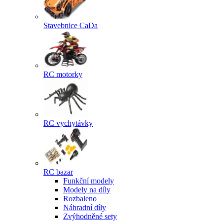
Stavebnice CaDa
RC motorky
RC vychytávky
RC bazar
Funkční modely
Modely na díly
Rozbaleno
Náhradní díly
Zvýhodněné sety