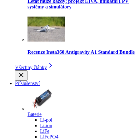
Létat může každý: projekt EIVA, unikátní FPV
systémy a simulátory
Recenze Insta360 Antigravity A1 Standard Bundle
Všechny články
Příslušenství
Baterie
Li-pol
Li-ion
LiFe
LiFePO4