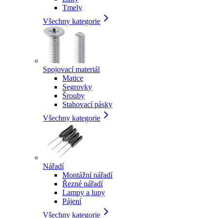
Tmely
Všechny kategorie
Spojovací materiál
Matice
Segrovky
Šrouby
Stahovací pásky
Všechny kategorie
Nářadí
Montážní nářadí
Řezné nářadí
Lampy a lupy
Pájení
Všechny kategorie