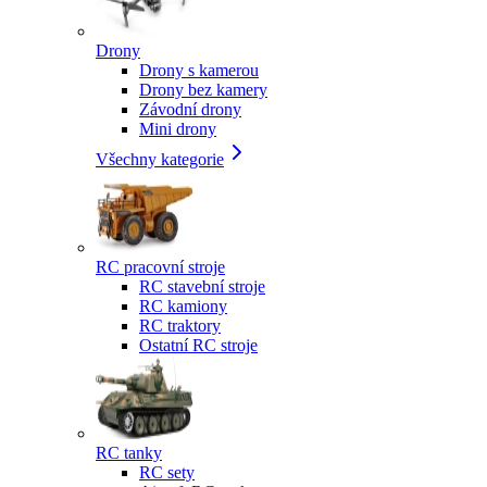
Drony
Drony s kamerou
Drony bez kamery
Závodní drony
Mini drony
Všechny kategorie
RC pracovní stroje
RC stavební stroje
RC kamiony
RC traktory
Ostatní RC stroje
RC tanky
RC sety