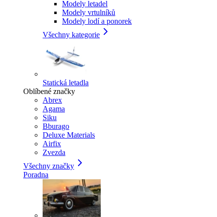
Modely letadel
Modely vrtulníků
Modely lodí a ponorek
Všechny kategorie
Statická letadla
Oblíbené značky
Abrex
Agama
Siku
Bburago
Deluxe Materials
Airfix
Zvezda
Všechny značky
Poradna