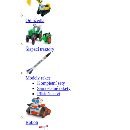
Odrážedla
Šlapací traktory
Modely raket
Kompletní sety
Samostatné rakety
Příslušenství
Roboti