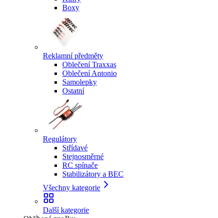
Boxy
Reklamní předměty
Oblečení Traxxas
Oblečení Antonio
Samolepky
Ostatní
Regulátory
Střídavé
Stejnosměrné
RC spínače
Stabilizátory a BEC
Všechny kategorie
Další kategorie