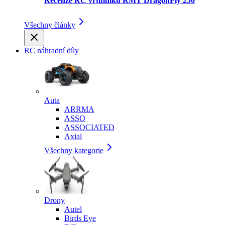
Recenze RC vrtulníku RMT DragonFly 250
Všechny články
RC náhradní díly
Auta
ARRMA
ASSO
ASSOCIATED
Axial
Všechny kategorie
Drony
Autel
Birds Eye