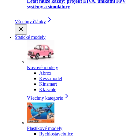
Létat může každý: projekt EIVA, unikátní FPV
systémy a simulátory
Všechny články
Statické modely
Kovové modely
Abrex
Kess-model
Kinsmart
Kk-scale
Všechny kategorie
Plastikové modely
Rychlostavebnice