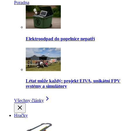
Poradna
Elektroodpad do popelnice nepatří
Létat může každý: projekt EIVA, unikátní FPV
systémy a simulátory
Všechny články
Hračky