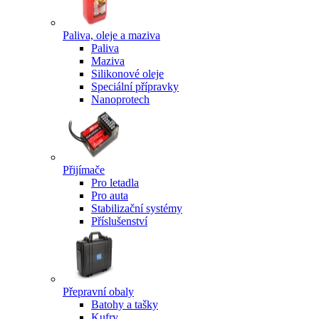
Paliva, oleje a maziva
Paliva
Maziva
Silikonové oleje
Speciální přípravky
Nanoprotech
Přijímače
Pro letadla
Pro auta
Stabilizační systémy
Příslušenství
Přepravní obaly
Batohy a tašky
Kufry