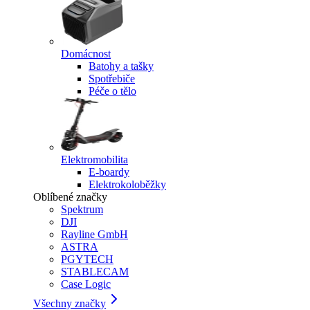
Domácnost
Batohy a tašky
Spotřebiče
Péče o tělo
Elektromobilita
E-boardy
Elektrokoloběžky
Oblíbené značky
Spektrum
DJI
Rayline GmbH
ASTRA
PGYTECH
STABLECAM
Case Logic
Všechny značky