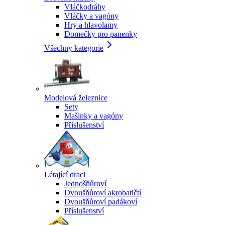
Vláčkodráhy
Vláčky a vagóny
Hry a hlavolamy
Domečky pro panenky
Všechny kategorie
Modelová železnice
Sety
Mašinky a vagóny
Příslušenství
Létající draci
Jednošňůroví
Dvoušňůroví akrobatičtí
Dvoušňůroví padákoví
Příslušenství