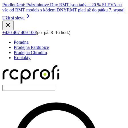
Prodloužení
:
Prázdninové Dny RMT jsou tady = 20 % SLEVA na
vše od RMT models s kódem DNYRMT platí až do pátku 7. srpna!
Užít si slevu
+420 467 409 100
(
po–pá: 8–16 hod.
)
Poradna
Prodejna Pardubice
Prodejna Chrudim
Kontakty