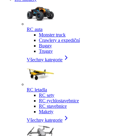
RC auta
Monster truck
Crawlery a expediční
Buggy
Truggy
Všechny kategorie
RC letadla
RC sety
RC rychlostavebnice
RC stavebnice
Makety
Všechny kategorie