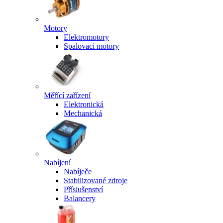
Motory
Elektromotory
Spalovací motory
Měřící zařízení
Elektronická
Mechanická
Nabíjení
Nabíječe
Stabilizované zdroje
Příslušenství
Balancery