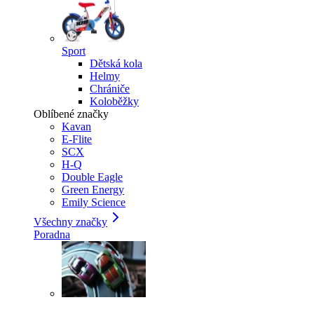
Sport
Dětská kola
Helmy
Chrániče
Koloběžky
Oblíbené značky
Kavan
E-Flite
SCX
H-Q
Double Eagle
Green Energy
Emily Science
Všechny značky
Poradna