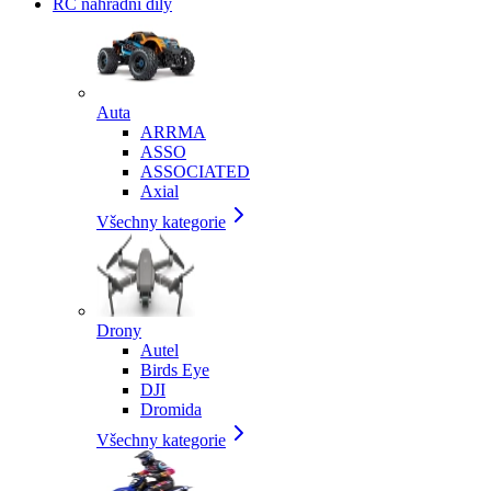
RC náhradní díly
Auta
ARRMA
ASSO
ASSOCIATED
Axial
Všechny kategorie
Drony
Autel
Birds Eye
DJI
Dromida
Všechny kategorie