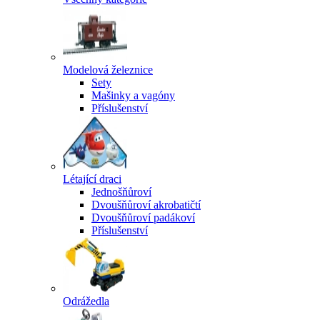
Modelová železnice
Sety
Mašinky a vagóny
Příslušenství
Létající draci
Jednošňůroví
Dvoušňůroví akrobatičtí
Dvoušňůroví padákoví
Příslušenství
Odrážedla