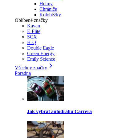
Helmy
Chrániče
Koloběžky
Oblíbené značky
Kavan
E-Flite
SCX
H-Q
Double Eagle
Green Energy
Emily Science
Všechny značky
Poradna
Jak vybrat autodráhu Carrera