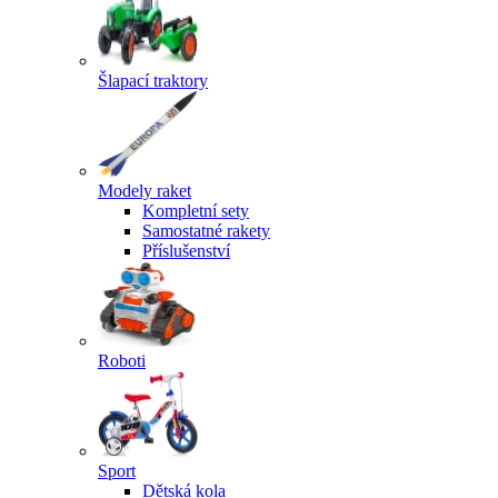
Šlapací traktory
Modely raket
Kompletní sety
Samostatné rakety
Příslušenství
Roboti
Sport
Dětská kola