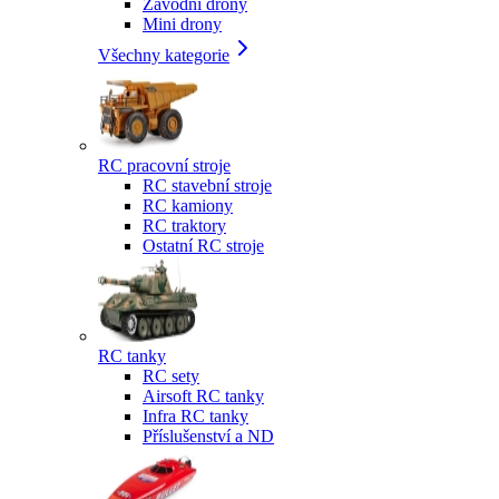
Závodní drony
Mini drony
Všechny kategorie
RC pracovní stroje
RC stavební stroje
RC kamiony
RC traktory
Ostatní RC stroje
RC tanky
RC sety
Airsoft RC tanky
Infra RC tanky
Příslušenství a ND