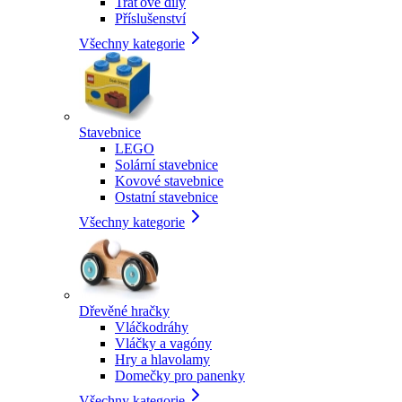
Traťové díly
Příslušenství
Všechny kategorie
Stavebnice
LEGO
Solární stavebnice
Kovové stavebnice
Ostatní stavebnice
Všechny kategorie
Dřevěné hračky
Vláčkodráhy
Vláčky a vagóny
Hry a hlavolamy
Domečky pro panenky
Všechny kategorie