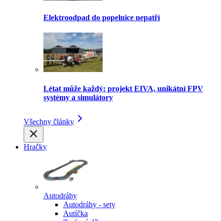
Elektroodpad do popelnice nepatří
Létat může každý: projekt EIVA, unikátní FPV
systémy a simulátory
Všechny články
Hračky
Autodráhy
Autodráhy - sety
Autíčka