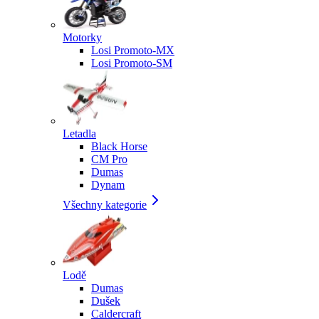
Motorky
Losi Promoto-MX
Losi Promoto-SM
Letadla
Black Horse
CM Pro
Dumas
Dynam
Všechny kategorie
Lodě
Dumas
Dušek
Caldercraft