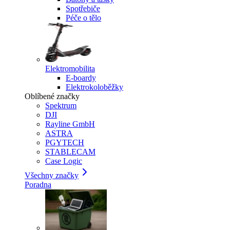
Spotřebiče
Péče o tělo
Elektromobilita
E-boardy
Elektrokoloběžky
Oblíbené značky
Spektrum
DJI
Rayline GmbH
ASTRA
PGYTECH
STABLECAM
Case Logic
Všechny značky
Poradna