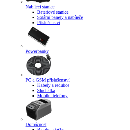
Nabíjecí stanice
Bateriové stanice
Solární panely a nabíječe
Příslušenství
Powerbanky
PC a GSM příslušenství
Kabely a redukce
Sluchátka
Mobilní telefony
Domácnost
Batohy a tašky