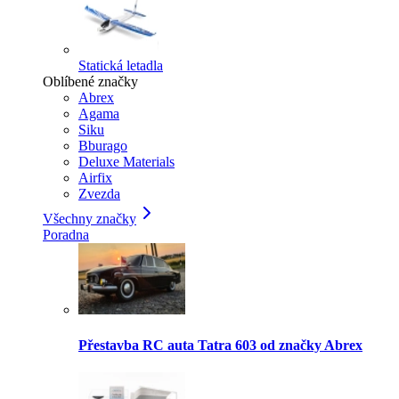
Statická letadla
Oblíbené značky
Abrex
Agama
Siku
Bburago
Deluxe Materials
Airfix
Zvezda
Všechny značky
Poradna
Přestavba RC auta Tatra 603 od značky Abrex