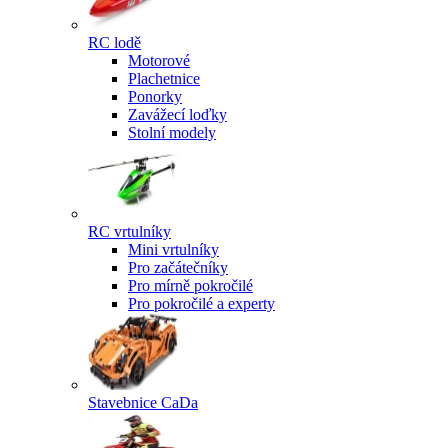
RC lodě
Motorové
Plachetnice
Ponorky
Zavážecí loďky
Stolní modely
RC vrtulníky
Mini vrtulníky
Pro začátečníky
Pro mírně pokročilé
Pro pokročilé a experty
Stavebnice CaDa