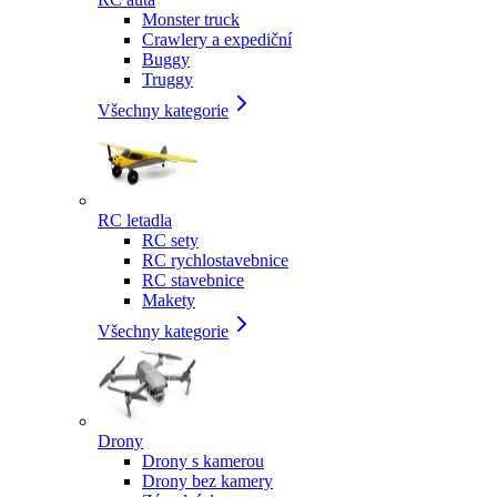
Monster truck
Crawlery a expediční
Buggy
Truggy
Všechny kategorie
RC letadla
RC sety
RC rychlostavebnice
RC stavebnice
Makety
Všechny kategorie
Drony
Drony s kamerou
Drony bez kamery