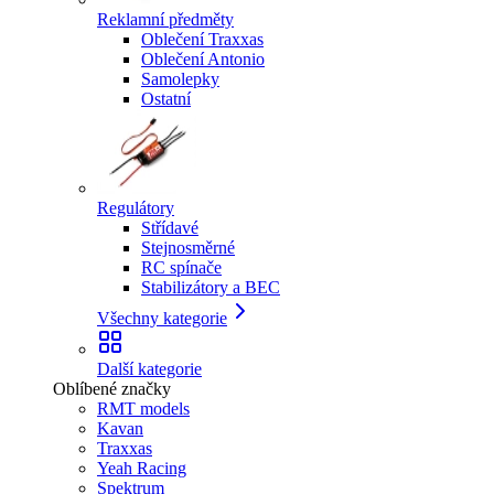
Reklamní předměty
Oblečení Traxxas
Oblečení Antonio
Samolepky
Ostatní
Regulátory
Střídavé
Stejnosměrné
RC spínače
Stabilizátory a BEC
Všechny kategorie
Další kategorie
Oblíbené značky
RMT models
Kavan
Traxxas
Yeah Racing
Spektrum