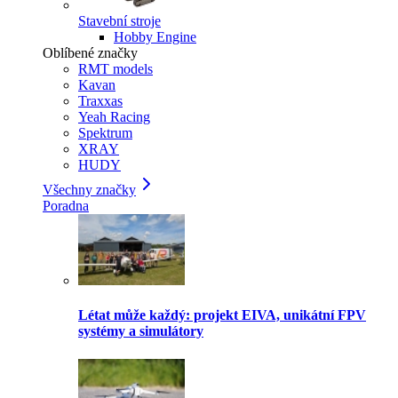
Stavební stroje
Hobby Engine
Oblíbené značky
RMT models
Kavan
Traxxas
Yeah Racing
Spektrum
XRAY
HUDY
Všechny značky
Poradna
Létat může každý: projekt EIVA, unikátní FPV
systémy a simulátory