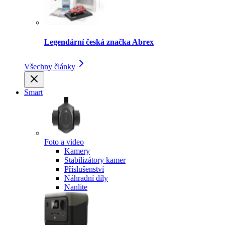
Legendární česká značka Abrex
Všechny články
Smart
Foto a video
Kamery
Stabilizátory kamer
Příslušenství
Náhradní díly
Nanlite