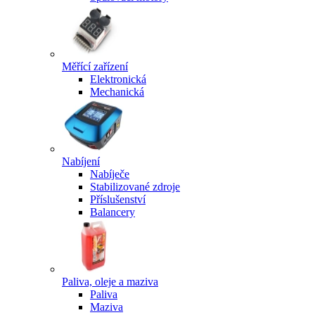
Měřící zařízení
Elektronická
Mechanická
Nabíjení
Nabíječe
Stabilizované zdroje
Příslušenství
Balancery
Paliva, oleje a maziva
Paliva
Maziva