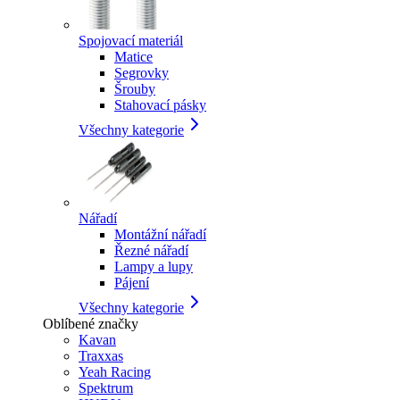
Spojovací materiál
Matice
Segrovky
Šrouby
Stahovací pásky
Všechny kategorie
Nářadí
Montážní nářadí
Řezné nářadí
Lampy a lupy
Pájení
Všechny kategorie
Oblíbené značky
Kavan
Traxxas
Yeah Racing
Spektrum