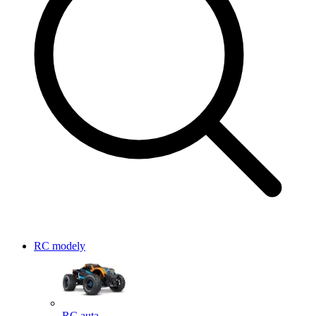
RC modely
RC auta