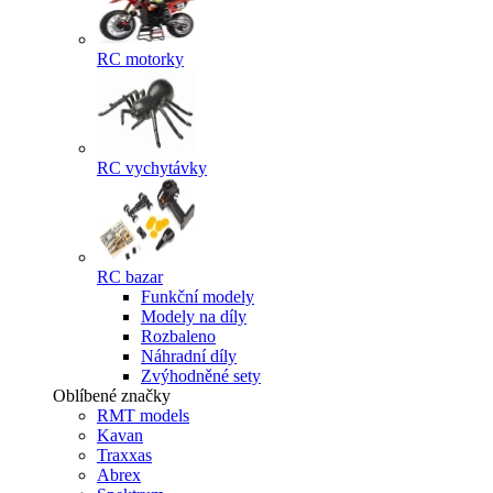
RC motorky
RC vychytávky
RC bazar
Funkční modely
Modely na díly
Rozbaleno
Náhradní díly
Zvýhodněné sety
Oblíbené značky
RMT models
Kavan
Traxxas
Abrex