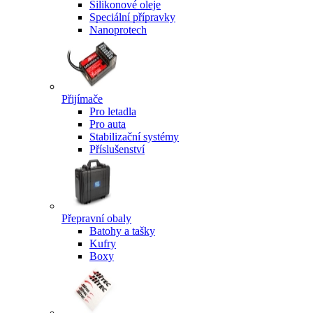
Silikonové oleje
Speciální přípravky
Nanoprotech
Přijímače
Pro letadla
Pro auta
Stabilizační systémy
Příslušenství
Přepravní obaly
Batohy a tašky
Kufry
Boxy