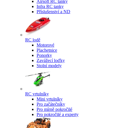
Airsoft RC tanky
Infra RC tanky
Příslušenství a ND
RC lodě
Motorové
Plachetnice
Ponorky
Zavážecí loďky
Stolní modely
RC vrtulníky
Mini vrtulníky
Pro začátečníky
Pro mírně pokročilé
Pro pokročilé a experty