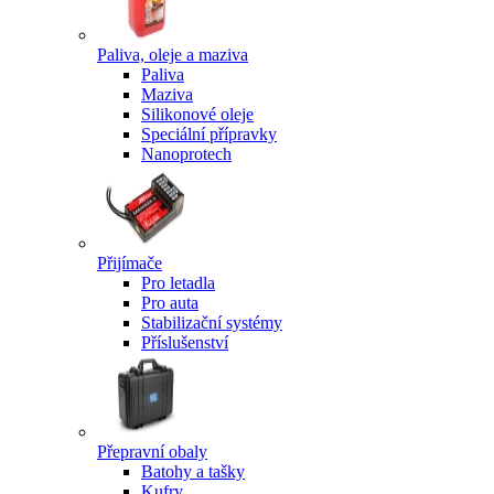
Paliva, oleje a maziva
Paliva
Maziva
Silikonové oleje
Speciální přípravky
Nanoprotech
Přijímače
Pro letadla
Pro auta
Stabilizační systémy
Příslušenství
Přepravní obaly
Batohy a tašky
Kufry