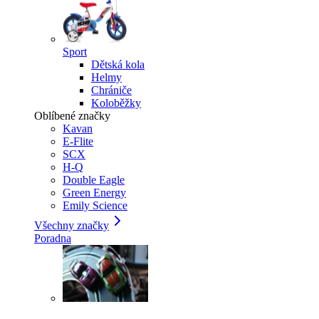
Sport
Dětská kola
Helmy
Chrániče
Koloběžky
Oblíbené značky
Kavan
E-Flite
SCX
H-Q
Double Eagle
Green Energy
Emily Science
Všechny značky
Poradna