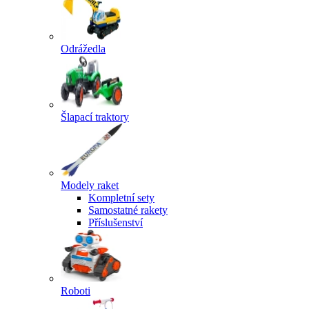
Odrážedla
Šlapací traktory
Modely raket
Kompletní sety
Samostatné rakety
Příslušenství
Roboti