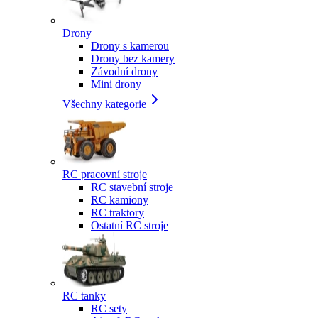
Drony
Drony s kamerou
Drony bez kamery
Závodní drony
Mini drony
Všechny kategorie
RC pracovní stroje
RC stavební stroje
RC kamiony
RC traktory
Ostatní RC stroje
RC tanky
RC sety