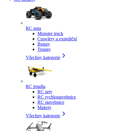
RC auta
Monster truck
Crawlery a expediční
Buggy
Truggy
Všechny kategorie
RC letadla
RC sety
RC rychlostavebnice
RC stavebnice
Makety
Všechny kategorie