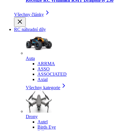
Recenze RC vrtulníku RMT DragonFly 250
Všechny články
RC náhradní díly
Auta
ARRMA
ASSO
ASSOCIATED
Axial
Všechny kategorie
Drony
Autel
Birds Eye