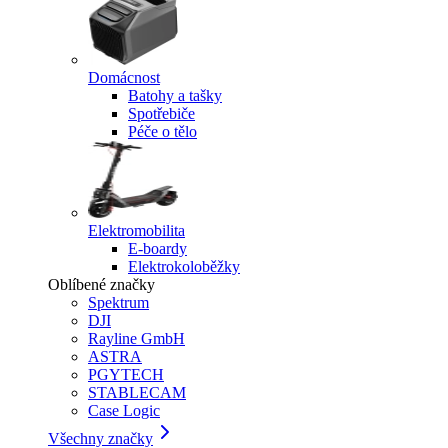
Domácnost
Batohy a tašky
Spotřebiče
Péče o tělo
Elektromobilita
E-boardy
Elektrokoloběžky
Oblíbené značky
Spektrum
DJI
Rayline GmbH
ASTRA
PGYTECH
STABLECAM
Case Logic
Všechny značky