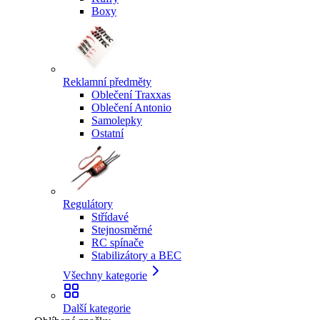
Boxy
Reklamní předměty
Oblečení Traxxas
Oblečení Antonio
Samolepky
Ostatní
Regulátory
Střídavé
Stejnosměrné
RC spínače
Stabilizátory a BEC
Všechny kategorie
Další kategorie