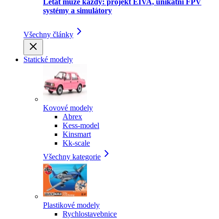
Létat může každý: projekt EIVA, unikátní FPV
systémy a simulátory
Všechny články
Statické modely
Kovové modely
Abrex
Kess-model
Kinsmart
Kk-scale
Všechny kategorie
Plastikové modely
Rychlostavebnice