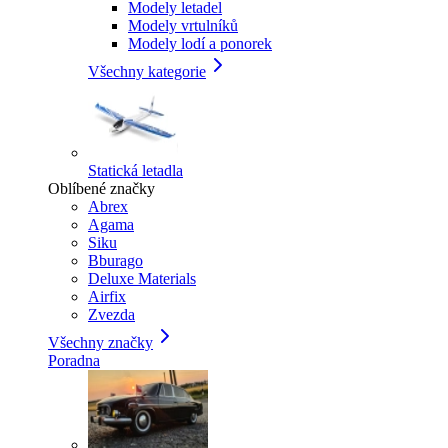
Modely letadel
Modely vrtulníků
Modely lodí a ponorek
Všechny kategorie
Statická letadla
Oblíbené značky
Abrex
Agama
Siku
Bburago
Deluxe Materials
Airfix
Zvezda
Všechny značky
Poradna