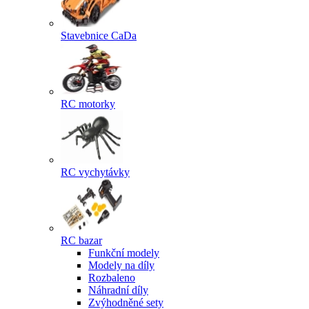
Stavebnice CaDa
RC motorky
RC vychytávky
RC bazar
Funkční modely
Modely na díly
Rozbaleno
Náhradní díly
Zvýhodněné sety