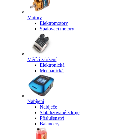
Motory
Elektromotory
Spalovací motory
Měřící zařízení
Elektronická
Mechanická
Nabíjení
Nabíječe
Stabilizované zdroje
Příslušenství
Balancery