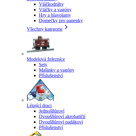
Vláčkodráhy
Vláčky a vagóny
Hry a hlavolamy
Domečky pro panenky
Všechny kategorie
Modelová železnice
Sety
Mašinky a vagóny
Příslušenství
Létající draci
Jednošňůroví
Dvoušňůroví akrobatičtí
Dvoušňůroví padákoví
Příslušenství