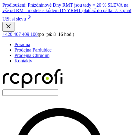
Prodloužení
:
Prázdninové Dny RMT jsou tady = 20 % SLEVA na
vše od RMT models s kódem DNYRMT platí až do pátku 7. srpna!
Užít si slevu
+420 467 409 100
(
po–pá: 8–16 hod.
)
Poradna
Prodejna Pardubice
Prodejna Chrudim
Kontakty