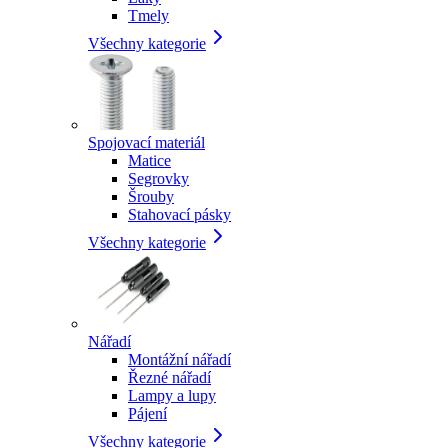
Tmely
Všechny kategorie
Spojovací materiál
Matice
Segrovky
Šrouby
Stahovací pásky
Všechny kategorie
Nářadí
Montážní nářadí
Řezné nářadí
Lampy a lupy
Pájení
Všechny kategorie