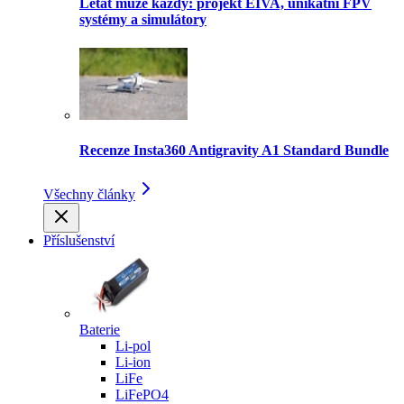
Létat může každý: projekt EIVA, unikátní FPV
systémy a simulátory
Recenze Insta360 Antigravity A1 Standard Bundle
Všechny články
Příslušenství
Baterie
Li-pol
Li-ion
LiFe
LiFePO4