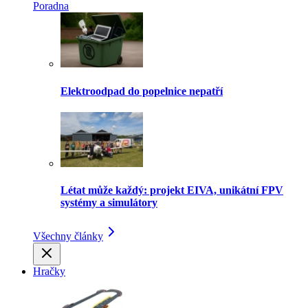
Poradna
Elektroodpad do popelnice nepatří
Létat může každý: projekt EIVA, unikátní FPV
systémy a simulátory
Všechny články
Hračky