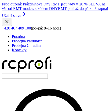
Prodloužení
:
Prázdninové Dny RMT jsou tady = 20 % SLEVA na
vše od RMT models s kódem DNYRMT platí až do pátku 7. srpna!
Užít si slevu
+420 467 409 100
(
po–pá: 8–16 hod.
)
Poradna
Prodejna Pardubice
Prodejna Chrudim
Kontakty