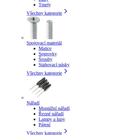
Tmely
Všechny kategorie
Spojovací materiál
Matice
Segrovky
Šrouby
Stahovací pásky
Všechny kategorie
Nářadí
Montážní nářadí
Řezné nářadí
Lampy a lupy
Pájení
Všechny kategorie