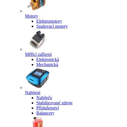
Motory
Elektromotory
Spalovací motory
Měřící zařízení
Elektronická
Mechanická
Nabíjení
Nabíječe
Stabilizované zdroje
Příslušenství
Balancery