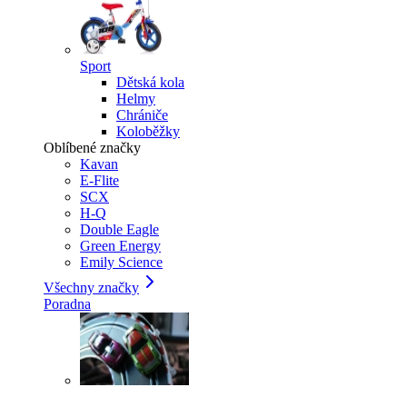
Sport
Dětská kola
Helmy
Chrániče
Koloběžky
Oblíbené značky
Kavan
E-Flite
SCX
H-Q
Double Eagle
Green Energy
Emily Science
Všechny značky
Poradna