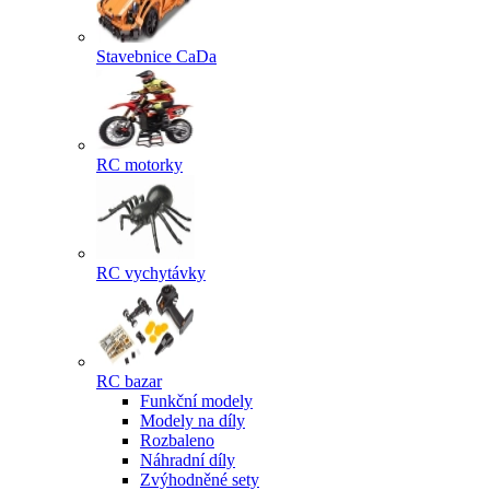
Stavebnice CaDa
RC motorky
RC vychytávky
RC bazar
Funkční modely
Modely na díly
Rozbaleno
Náhradní díly
Zvýhodněné sety