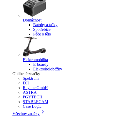
Domácnost
Batohy a tašky
Spotřebiče
Péče o tělo
Elektromobilita
E-boardy
Elektrokoloběžky
Oblíbené značky
Spektrum
DJI
Rayline GmbH
ASTRA
PGYTECH
STABLECAM
Case Logic
Všechny značky