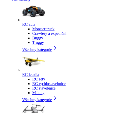
RC auta
Monster truck
Crawlery a expediční
Buggy
Truggy
Všechny kategorie
RC letadla
RC sety
RC rychlostavebnice
RC stavebnice
Makety
Všechny kategorie