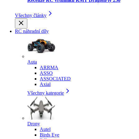
Recenze RC vrtulníku RMT DragonFly 250
Všechny články
RC náhradní díly
Auta
ARRMA
ASSO
ASSOCIATED
Axial
Všechny kategorie
Drony
Autel
Birds Eye