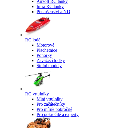
Airsoft RC tanky
Infra RC tanky
Příslušenství a ND
RC lodě
Motorové
Plachetnice
Ponorky
Zavážecí loďky
Stolní modely
RC vrtulníky
Mini vrtulníky
Pro začátečníky
Pro mírně pokročilé
Pro pokročilé a experty