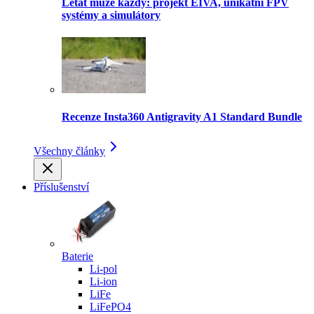
Létat může každý: projekt EIVA, unikátní FPV
systémy a simulátory
Recenze Insta360 Antigravity A1 Standard Bundle
Všechny články
Příslušenství
Baterie
Li-pol
Li-ion
LiFe
LiFePO4