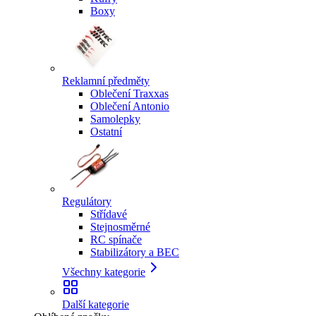
Boxy
Reklamní předměty
Oblečení Traxxas
Oblečení Antonio
Samolepky
Ostatní
Regulátory
Střídavé
Stejnosměrné
RC spínače
Stabilizátory a BEC
Všechny kategorie
Další kategorie