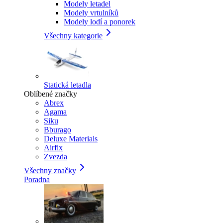
Modely letadel
Modely vrtulníků
Modely lodí a ponorek
Všechny kategorie
Statická letadla
Oblíbené značky
Abrex
Agama
Siku
Bburago
Deluxe Materials
Airfix
Zvezda
Všechny značky
Poradna