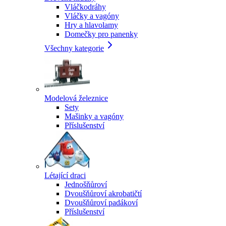
Vláčkodráhy
Vláčky a vagóny
Hry a hlavolamy
Domečky pro panenky
Všechny kategorie
Modelová železnice
Sety
Mašinky a vagóny
Příslušenství
Létající draci
Jednošňůroví
Dvoušňůroví akrobatičtí
Dvoušňůroví padákoví
Příslušenství