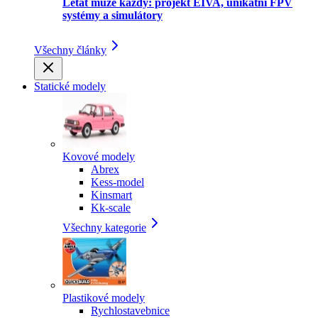
Létat může každý: projekt EIVA, unikátní FPV
systémy a simulátory
Všechny články
Statické modely
Kovové modely
Abrex
Kess-model
Kinsmart
Kk-scale
Všechny kategorie
Plastikové modely
Rychlostavebnice