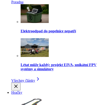
Poradna
Elektroodpad do popelnice nepatří
Létat může každý: projekt EIVA, unikátní FPV
systémy a simulátory
Všechny články
Hračky