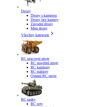
Drony
Drony s kamerou
Drony bez kamery
Závodní drony
Mini drony
Všechny kategorie
RC pracovní stroje
RC stavební stroje
RC kamiony
RC traktory
Ostatní RC stroje
RC tanky
RC sety