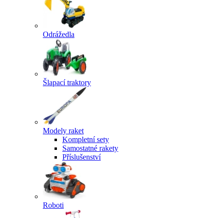
Odrážedla
Šlapací traktory
Modely raket
Kompletní sety
Samostatné rakety
Příslušenství
Roboti