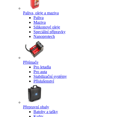
Paliva, oleje a maziva
Paliva
Maziva
Silikonové oleje
Speciální přípravky
Nanoprotech
Přijímače
Pro letadla
Pro auta
Stabilizační systémy
Příslušenství
Přepravní obaly
Batohy a tašky
Kufry