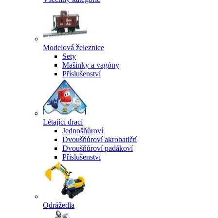
Modelová železnice
Sety
Mašinky a vagóny
Příslušenství
Létající draci
Jednošňůroví
Dvoušňůroví akrobatičtí
Dvoušňůroví padákoví
Příslušenství
Odrážedla