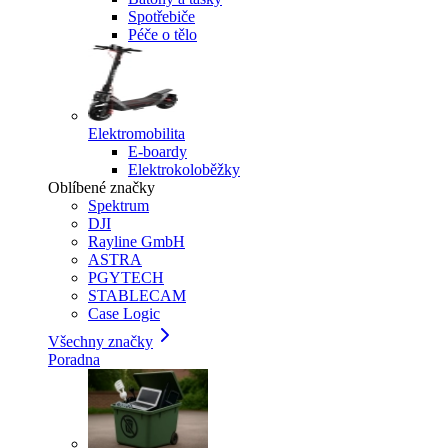
Spotřebiče
Péče o tělo
Elektromobilita
E-boardy
Elektrokoloběžky
Oblíbené značky
Spektrum
DJI
Rayline GmbH
ASTRA
PGYTECH
STABLECAM
Case Logic
Všechny značky
Poradna