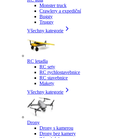
Monster truck
Crawlery a expediční
Buggy
Truggy
Všechny kategorie
RC letadla
RC sety
RC rychlostavebnice
RC stavebnice
Makety
Všechny kategorie
Drony
Drony s kamerou
Drony bez kamery