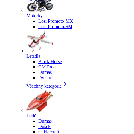
Motorky
Losi Promoto-MX
Losi Promoto-SM
Letadla
Black Horse
CM Pro
Dumas
Dynam
Všechny kategorie
Lodě
Dumas
Dušek
Caldercraft