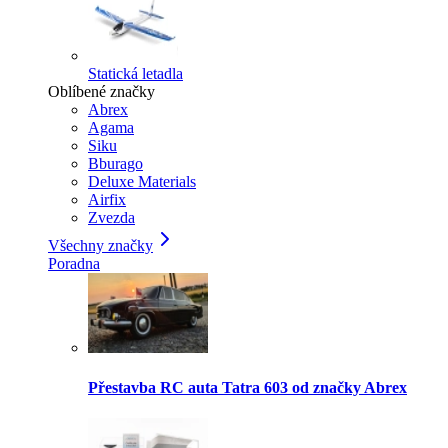
Statická letadla
Oblíbené značky
Abrex
Agama
Siku
Bburago
Deluxe Materials
Airfix
Zvezda
Všechny značky
Poradna
Přestavba RC auta Tatra 603 od značky Abrex