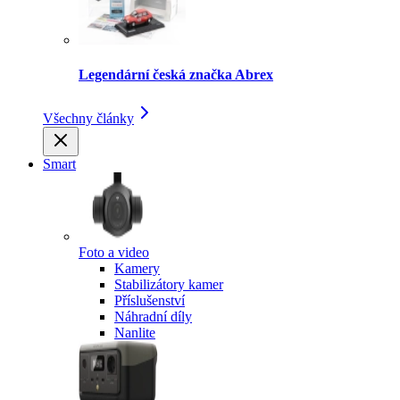
Legendární česká značka Abrex
Všechny články
Smart
Foto a video
Kamery
Stabilizátory kamer
Příslušenství
Náhradní díly
Nanlite