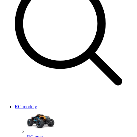
RC modely
RC auta