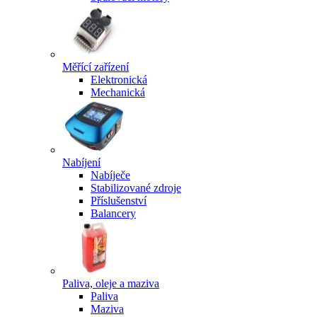
Měřící zařízení
Elektronická
Mechanická
Nabíjení
Nabíječe
Stabilizované zdroje
Příslušenství
Balancery
Paliva, oleje a maziva
Paliva
Maziva