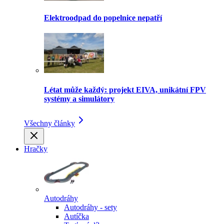
Elektroodpad do popelnice nepatří
Létat může každý: projekt EIVA, unikátní FPV
systémy a simulátory
Všechny články
Hračky
Autodráhy
Autodráhy - sety
Autíčka