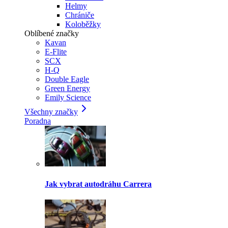
Helmy
Chrániče
Koloběžky
Oblíbené značky
Kavan
E-Flite
SCX
H-Q
Double Eagle
Green Energy
Emily Science
Všechny značky
Poradna
Jak vybrat autodráhu Carrera