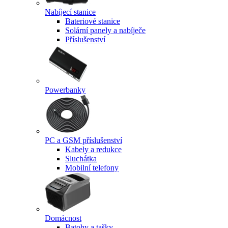
Nabíjecí stanice
Bateriové stanice
Solární panely a nabíječe
Příslušenství
Powerbanky
PC a GSM příslušenství
Kabely a redukce
Sluchátka
Mobilní telefony
Domácnost
Batohy a tašky