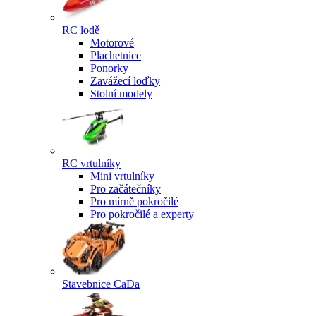
RC lodě
Motorové
Plachetnice
Ponorky
Zavážecí loďky
Stolní modely
RC vrtulníky
Mini vrtulníky
Pro začátečníky
Pro mírně pokročilé
Pro pokročilé a experty
Stavebnice CaDa