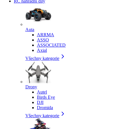
RC náhradní díly
Auta
ARRMA
ASSO
ASSOCIATED
Axial
Všechny kategorie
Drony
Autel
Birds Eye
DJI
Dromida
Všechny kategorie