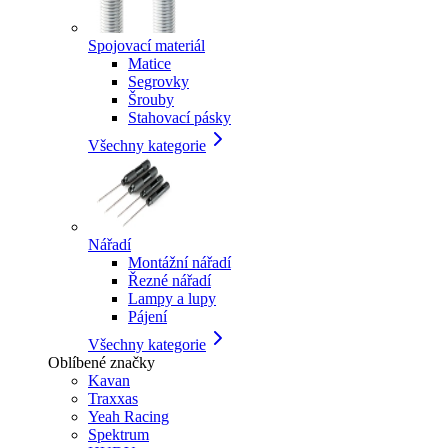
Spojovací materiál
Matice
Segrovky
Šrouby
Stahovací pásky
Všechny kategorie
Nářadí
Montážní nářadí
Řezné nářadí
Lampy a lupy
Pájení
Všechny kategorie
Oblíbené značky
Kavan
Traxxas
Yeah Racing
Spektrum