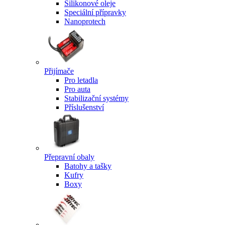
Silikonové oleje
Speciální přípravky
Nanoprotech
Přijímače
Pro letadla
Pro auta
Stabilizační systémy
Příslušenství
Přepravní obaly
Batohy a tašky
Kufry
Boxy