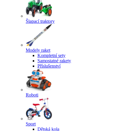
Šlapací traktory
Modely raket
Kompletní sety
Samostatné rakety
Příslušenství
Roboti
Sport
Dětská kola