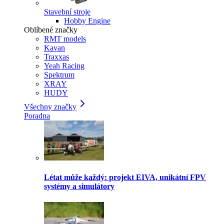
Stavební stroje
Hobby Engine
Oblíbené značky
RMT models
Kavan
Traxxas
Yeah Racing
Spektrum
XRAY
HUDY
Všechny značky
Poradna
Létat může každý: projekt EIVA, unikátní FPV
systémy a simulátory