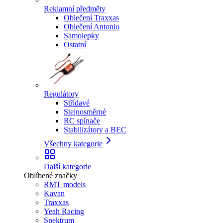
Reklamní předměty
Oblečení Traxxas
Oblečení Antonio
Samolepky
Ostatní
Regulátory
Střídavé
Stejnosměrné
RC spínače
Stabilizátory a BEC
Všechny kategorie
Další kategorie
Oblíbené značky
RMT models
Kavan
Traxxas
Yeah Racing
Spektrum