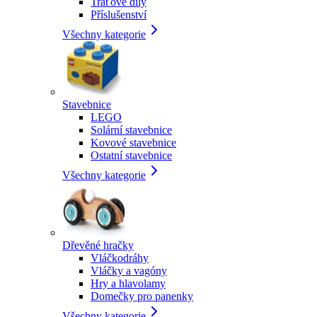
Traťové díly
Příslušenství
Všechny kategorie
Stavebnice
LEGO
Solární stavebnice
Kovové stavebnice
Ostatní stavebnice
Všechny kategorie
Dřevěné hračky
Vláčkodráhy
Vláčky a vagóny
Hry a hlavolamy
Domečky pro panenky
Všechny kategorie