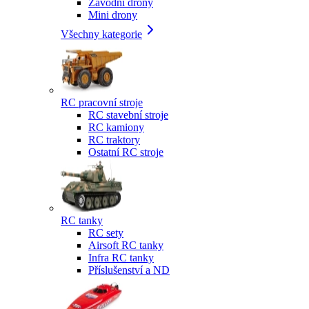
Závodní drony
Mini drony
Všechny kategorie
RC pracovní stroje
RC stavební stroje
RC kamiony
RC traktory
Ostatní RC stroje
RC tanky
RC sety
Airsoft RC tanky
Infra RC tanky
Příslušenství a ND