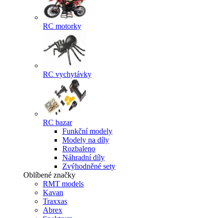
RC motorky
RC vychytávky
RC bazar
Funkční modely
Modely na díly
Rozbaleno
Náhradní díly
Zvýhodněné sety
Oblíbené značky
RMT models
Kavan
Traxxas
Abrex