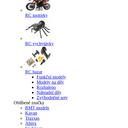
RC motorky
RC vychytávky
RC bazar
Funkční modely
Modely na díly
Rozbaleno
Náhradní díly
Zvýhodněné sety
Oblíbené značky
RMT models
Kavan
Traxxas
Abrex