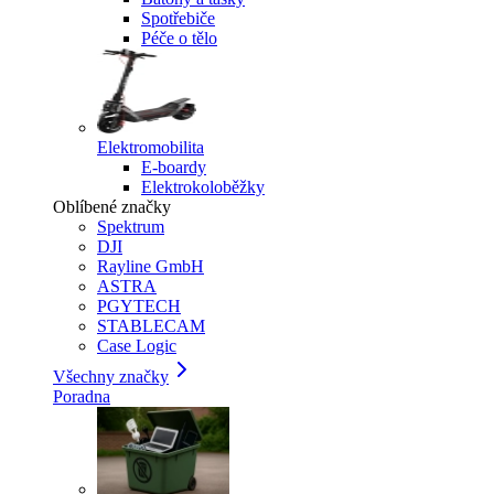
Spotřebiče
Péče o tělo
Elektromobilita
E-boardy
Elektrokoloběžky
Oblíbené značky
Spektrum
DJI
Rayline GmbH
ASTRA
PGYTECH
STABLECAM
Case Logic
Všechny značky
Poradna