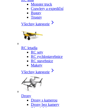
Monster truck
Crawlery a expediční
Buggy
Truggy
Všechny kategorie
RC letadla
RC sety
RC rychlostavebnice
RC stavebnice
Makety
Všechny kategorie
Drony
Drony s kamerou
Drony bez kamery