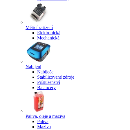
Měřící zařízení
Elektronická
Mechanická
Nabíjení
Nabíječe
Stabilizované zdroje
Příslušenství
Balancery
Paliva, oleje a maziva
Paliva
Maziva