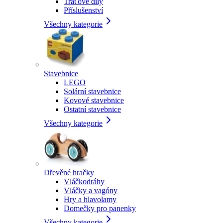
Traťové díly
Příslušenství
Všechny kategorie
Stavebnice
LEGO
Solární stavebnice
Kovové stavebnice
Ostatní stavebnice
Všechny kategorie
Dřevěné hračky
Vláčkodráhy
Vláčky a vagóny
Hry a hlavolamy
Domečky pro panenky
Všechny kategorie