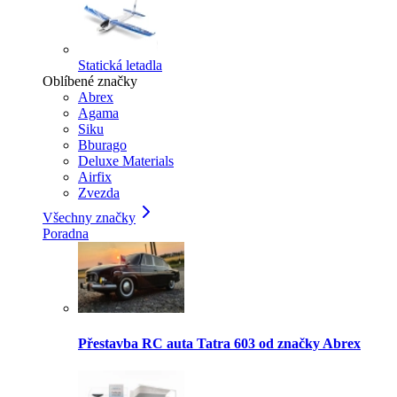
Statická letadla
Oblíbené značky
Abrex
Agama
Siku
Bburago
Deluxe Materials
Airfix
Zvezda
Všechny značky
Poradna
Přestavba RC auta Tatra 603 od značky Abrex