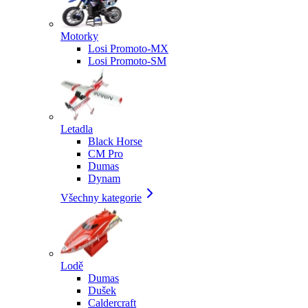
Motorky
Losi Promoto-MX
Losi Promoto-SM
Letadla
Black Horse
CM Pro
Dumas
Dynam
Všechny kategorie
Lodě
Dumas
Dušek
Caldercraft