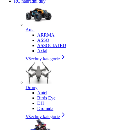
RC náhradní díly
Auta
ARRMA
ASSO
ASSOCIATED
Axial
Všechny kategorie
Drony
Autel
Birds Eye
DJI
Dromida
Všechny kategorie