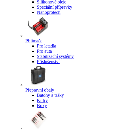
Silikonové oleje
Speciální přípravky
Nanoprotech
Přijímače
Pro letadla
Pro auta
Stabilizační systémy
Příslušenství
Přepravní obaly
Batohy a tašky
Kufry
Boxy