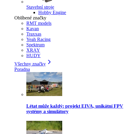
Stavební stroje
Hobby Engine
Oblíbené značky
RMT models
Kavan
Traxxas
Yeah Racing
Spektrum
XRAY
HUDY
Všechny značky
Poradna
Létat může každý: projekt EIVA, unikátní FPV
systémy a simulátory