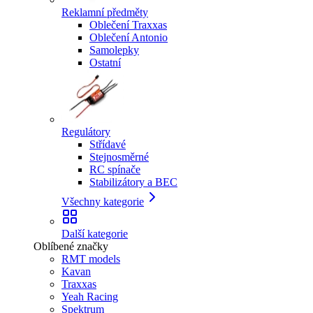
Reklamní předměty
Oblečení Traxxas
Oblečení Antonio
Samolepky
Ostatní
Regulátory
Střídavé
Stejnosměrné
RC spínače
Stabilizátory a BEC
Všechny kategorie
Další kategorie
Oblíbené značky
RMT models
Kavan
Traxxas
Yeah Racing
Spektrum