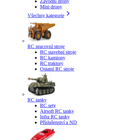
Závodní drony
Mini drony
Všechny kategorie
RC pracovní stroje
RC stavební stroje
RC kamiony
RC traktory
Ostatní RC stroje
RC tanky
RC sety
Airsoft RC tanky
Infra RC tanky
Příslušenství a ND