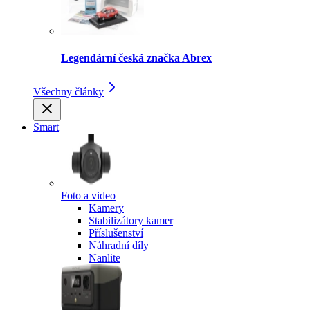
Legendární česká značka Abrex
Všechny články
Smart
Foto a video
Kamery
Stabilizátory kamer
Příslušenství
Náhradní díly
Nanlite