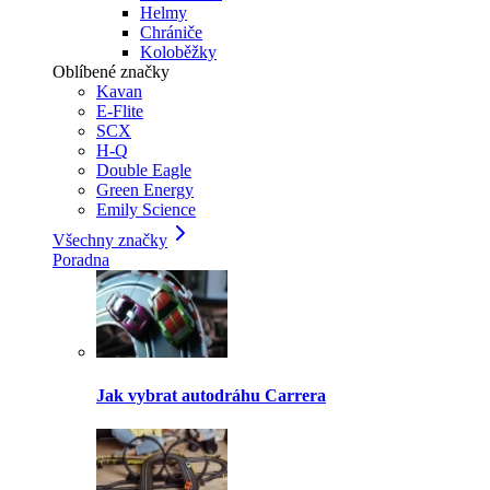
Helmy
Chrániče
Koloběžky
Oblíbené značky
Kavan
E-Flite
SCX
H-Q
Double Eagle
Green Energy
Emily Science
Všechny značky
Poradna
Jak vybrat autodráhu Carrera