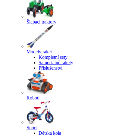
Šlapací traktory
Modely raket
Kompletní sety
Samostatné rakety
Příslušenství
Roboti
Sport
Dětská kola