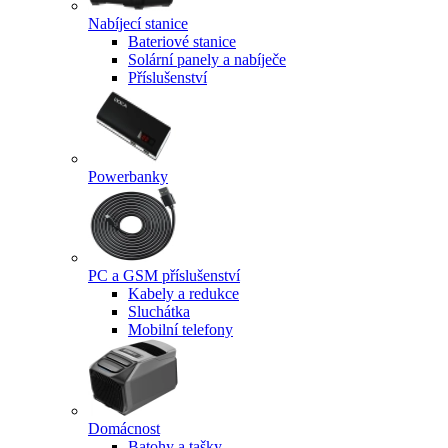
Nabíjecí stanice
Bateriové stanice
Solární panely a nabíječe
Příslušenství
Powerbanky
PC a GSM příslušenství
Kabely a redukce
Sluchátka
Mobilní telefony
Domácnost
Batohy a tašky