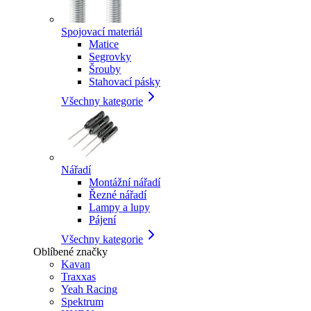
Spojovací materiál
Matice
Segrovky
Šrouby
Stahovací pásky
Všechny kategorie
Nářadí
Montážní nářadí
Řezné nářadí
Lampy a lupy
Pájení
Všechny kategorie
Oblíbené značky
Kavan
Traxxas
Yeah Racing
Spektrum