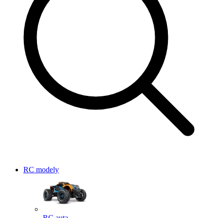
RC modely
RC auta