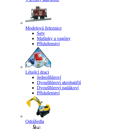
Modelová železnice
Sety
Mašinky a vagóny
Příslušenství
Létající draci
Jednošňůroví
Dvoušňůroví akrobatičtí
Dvoušňůroví padákoví
Příslušenství
Odrážedla