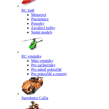
RC lodě
Motorové
Plachetnice
Ponorky
Zavážecí loďky
Stolní modely
RC vrtulníky
Mini vrtulníky
Pro začátečníky
Pro mírně pokročilé
Pro pokročilé a experty
Stavebnice CaDa