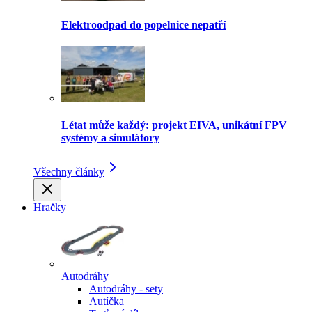
Elektroodpad do popelnice nepatří
Létat může každý: projekt EIVA, unikátní FPV
systémy a simulátory
Všechny články
Hračky
Autodráhy
Autodráhy - sety
Autíčka