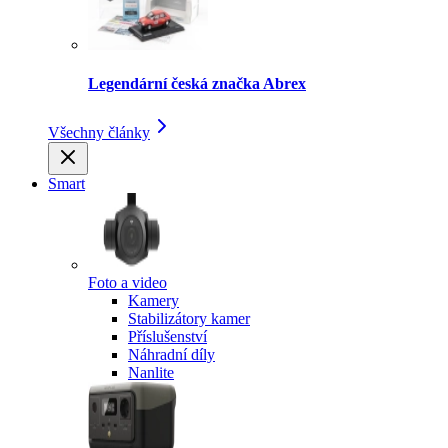
Legendární česká značka Abrex
Všechny články
Smart
Foto a video
Kamery
Stabilizátory kamer
Příslušenství
Náhradní díly
Nanlite