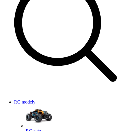
RC modely
RC auta