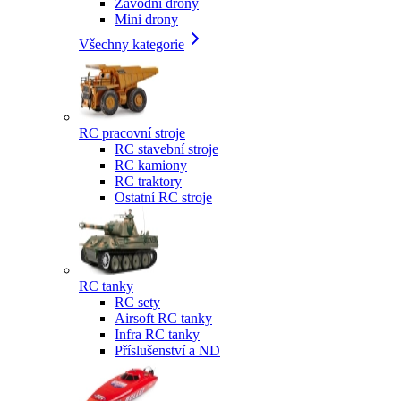
Závodní drony
Mini drony
Všechny kategorie
RC pracovní stroje
RC stavební stroje
RC kamiony
RC traktory
Ostatní RC stroje
RC tanky
RC sety
Airsoft RC tanky
Infra RC tanky
Příslušenství a ND