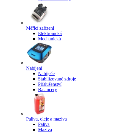
Měřící zařízení
Elektronická
Mechanická
Nabíjení
Nabíječe
Stabilizované zdroje
Příslušenství
Balancery
Paliva, oleje a maziva
Paliva
Maziva