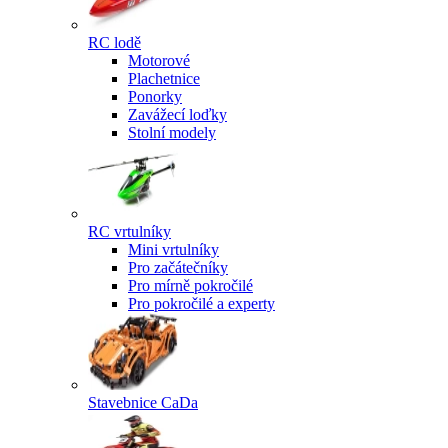
RC lodě
Motorové
Plachetnice
Ponorky
Zavážecí loďky
Stolní modely
RC vrtulníky
Mini vrtulníky
Pro začátečníky
Pro mírně pokročilé
Pro pokročilé a experty
Stavebnice CaDa