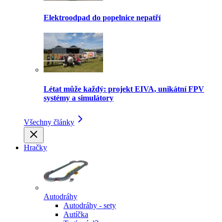
Elektroodpad do popelnice nepatří
Létat může každý: projekt EIVA, unikátní FPV
systémy a simulátory
Všechny články
Hračky
Autodráhy
Autodráhy - sety
Autíčka