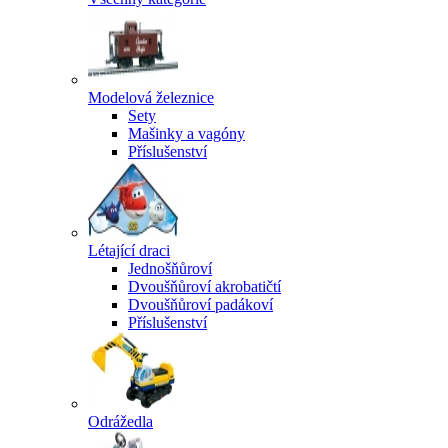
Modelová železnice
Sety
Mašinky a vagóny
Příslušenství
Létající draci
Jednošňůroví
Dvoušňůroví akrobatičtí
Dvoušňůroví padákoví
Příslušenství
Odrážedla