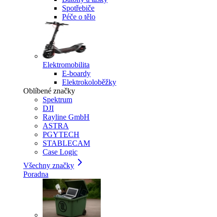
Spotřebiče
Péče o tělo
Elektromobilita
E-boardy
Elektrokoloběžky
Oblíbené značky
Spektrum
DJI
Rayline GmbH
ASTRA
PGYTECH
STABLECAM
Case Logic
Všechny značky
Poradna