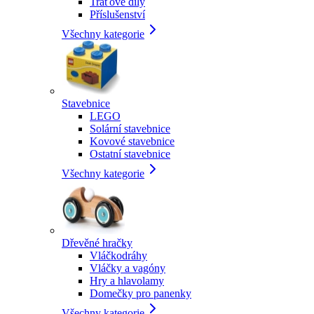
Traťové díly
Příslušenství
Všechny kategorie
Stavebnice
LEGO
Solární stavebnice
Kovové stavebnice
Ostatní stavebnice
Všechny kategorie
Dřevěné hračky
Vláčkodráhy
Vláčky a vagóny
Hry a hlavolamy
Domečky pro panenky
Všechny kategorie