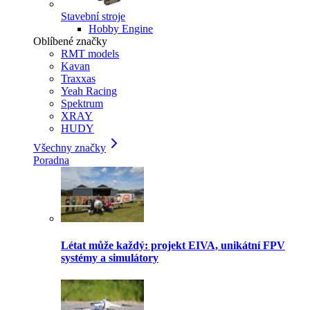
Stavební stroje
Hobby Engine
Oblíbené značky
RMT models
Kavan
Traxxas
Yeah Racing
Spektrum
XRAY
HUDY
Všechny značky
Poradna
Létat může každý: projekt EIVA, unikátní FPV
systémy a simulátory