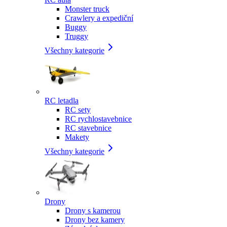
Monster truck
Crawlery a expediční
Buggy
Truggy
Všechny kategorie
RC letadla
RC sety
RC rychlostavebnice
RC stavebnice
Makety
Všechny kategorie
Drony
Drony s kamerou
Drony bez kamery