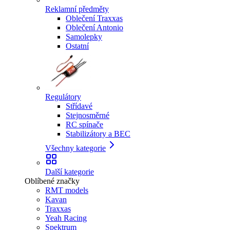
Reklamní předměty
Oblečení Traxxas
Oblečení Antonio
Samolepky
Ostatní
Regulátory
Střídavé
Stejnosměrné
RC spínače
Stabilizátory a BEC
Všechny kategorie
Další kategorie
Oblíbené značky
RMT models
Kavan
Traxxas
Yeah Racing
Spektrum