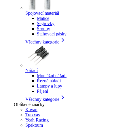
Spojovací materiál
Matice
Segrovky
Šrouby
Stahovací pásky
Všechny kategorie
Nářadí
Montážní nářadí
Řezné nářadí
Lampy a lupy
Pájení
Všechny kategorie
Oblíbené značky
Kavan
Traxxas
Yeah Racing
Spektrum