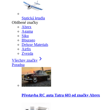
Statická letadla
Oblíbené značky
Abrex
Agama
Siku
Bburago
Deluxe Materials
Airfix
Zvezda
Všechny značky
Poradna
Přestavba RC auta Tatra 603 od značky Abrex