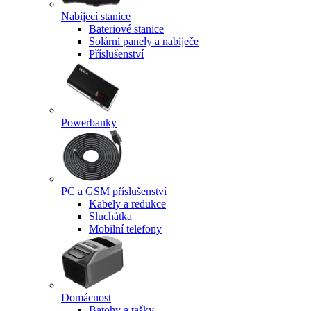
Nabíjecí stanice
Bateriové stanice
Solární panely a nabíječe
Příslušenství
Powerbanky
PC a GSM příslušenství
Kabely a redukce
Sluchátka
Mobilní telefony
Domácnost
Batohy a tašky