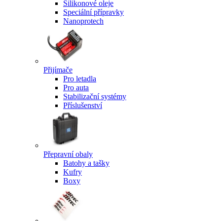
Silikonové oleje
Speciální přípravky
Nanoprotech
Přijímače
Pro letadla
Pro auta
Stabilizační systémy
Příslušenství
Přepravní obaly
Batohy a tašky
Kufry
Boxy