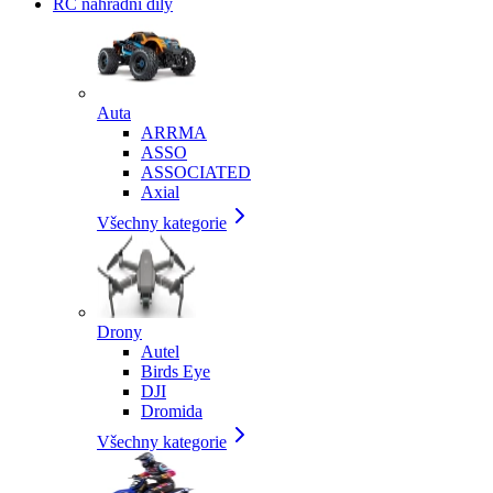
RC náhradní díly
Auta
ARRMA
ASSO
ASSOCIATED
Axial
Všechny kategorie
Drony
Autel
Birds Eye
DJI
Dromida
Všechny kategorie