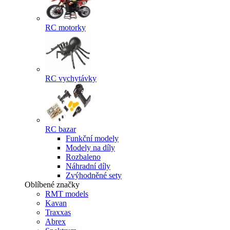
RC motorky
RC vychytávky
RC bazar
Funkční modely
Modely na díly
Rozbaleno
Náhradní díly
Zvýhodněné sety
Oblíbené značky
RMT models
Kavan
Traxxas
Abrex