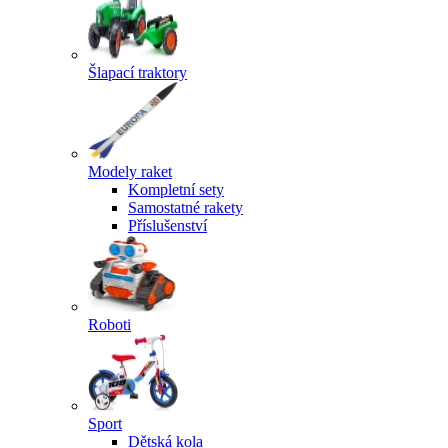
Šlapací traktory
Modely raket
Kompletní sety
Samostatné rakety
Příslušenství
Roboti
Sport
Dětská kola