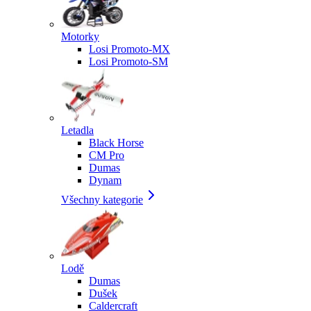
Motorky
Losi Promoto-MX
Losi Promoto-SM
Letadla
Black Horse
CM Pro
Dumas
Dynam
Všechny kategorie
Lodě
Dumas
Dušek
Caldercraft