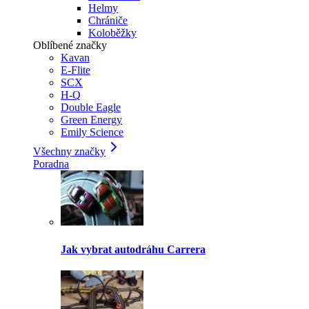
Helmy
Chrániče
Koloběžky
Oblíbené značky
Kavan
E-Flite
SCX
H-Q
Double Eagle
Green Energy
Emily Science
Všechny značky
Poradna
Jak vybrat autodráhu Carrera