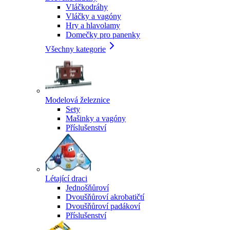
Vláčkodráhy
Vláčky a vagóny
Hry a hlavolamy
Domečky pro panenky
Všechny kategorie
Modelová železnice
Sety
Mašinky a vagóny
Příslušenství
Létající draci
Jednošňůroví
Dvoušňůroví akrobatičtí
Dvoušňůroví padákoví
Příslušenství