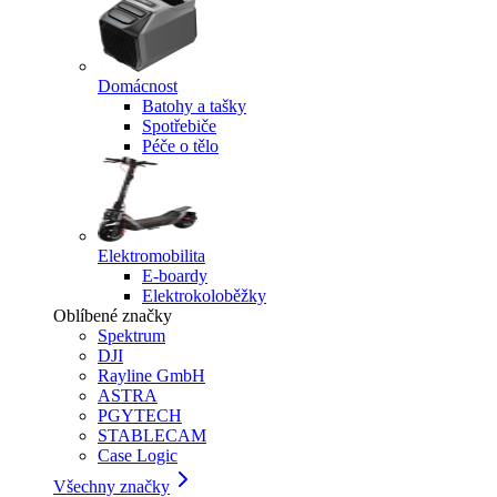
Domácnost
Batohy a tašky
Spotřebiče
Péče o tělo
Elektromobilita
E-boardy
Elektrokoloběžky
Oblíbené značky
Spektrum
DJI
Rayline GmbH
ASTRA
PGYTECH
STABLECAM
Case Logic
Všechny značky