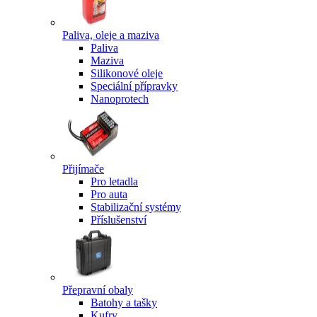
Paliva, oleje a maziva
Paliva
Maziva
Silikonové oleje
Speciální přípravky
Nanoprotech
Přijímače
Pro letadla
Pro auta
Stabilizační systémy
Příslušenství
Přepravní obaly
Batohy a tašky
Kufry