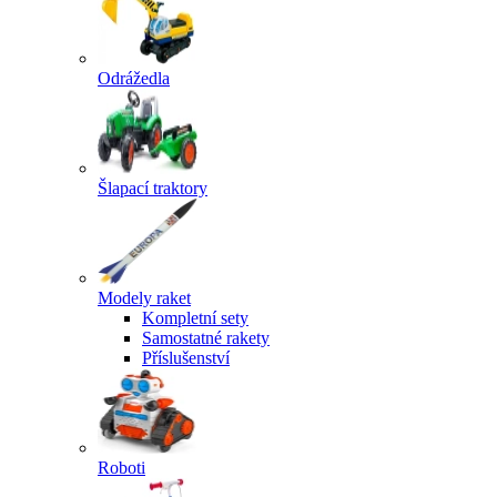
Odrážedla
Šlapací traktory
Modely raket
Kompletní sety
Samostatné rakety
Příslušenství
Roboti