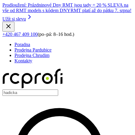
Prodloužení
:
Prázdninové Dny RMT jsou tady = 20 % SLEVA na
vše od RMT models s kódem DNYRMT platí až do pátku 7. srpna!
Užít si slevu
+420 467 409 100
(
po–pá: 8–16 hod.
)
Poradna
Prodejna Pardubice
Prodejna Chrudim
Kontakty