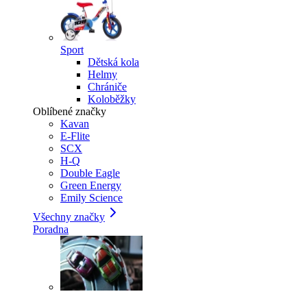
Sport
Dětská kola
Helmy
Chrániče
Koloběžky
Oblíbené značky
Kavan
E-Flite
SCX
H-Q
Double Eagle
Green Energy
Emily Science
Všechny značky
Poradna