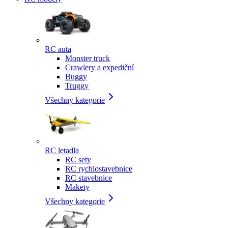
RC auta
Monster truck
Crawlery a expediční
Buggy
Truggy
Všechny kategorie
RC letadla
RC sety
RC rychlostavebnice
RC stavebnice
Makety
Všechny kategorie