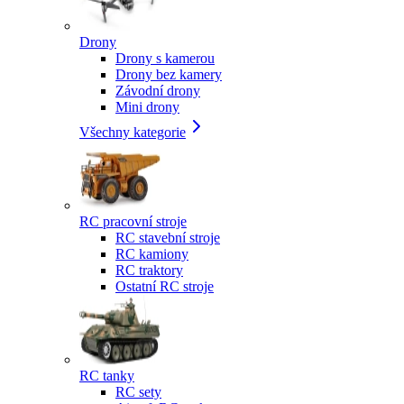
Drony
Drony s kamerou
Drony bez kamery
Závodní drony
Mini drony
Všechny kategorie
RC pracovní stroje
RC stavební stroje
RC kamiony
RC traktory
Ostatní RC stroje
RC tanky
RC sety