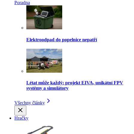
Poradna
Elektroodpad do popelnice nepatří
Létat může každý: projekt EIVA, unikátní FPV
systémy a simulátory
Všechny články
Hračky