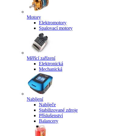
Motory
Elektromotory
Spalovací motory
Měřící zařízení
Elektronická
Mechanická
Nabíjení
Nabíječe
Stabilizované zdroje
Příslušenství
Balancery