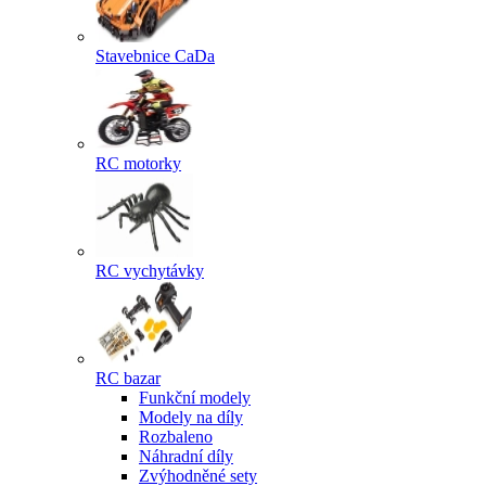
Stavebnice CaDa
RC motorky
RC vychytávky
RC bazar
Funkční modely
Modely na díly
Rozbaleno
Náhradní díly
Zvýhodněné sety