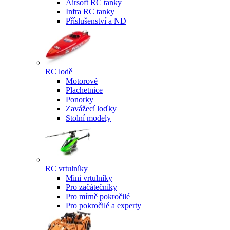
Airsoft RC tanky
Infra RC tanky
Příslušenství a ND
RC lodě
Motorové
Plachetnice
Ponorky
Zavážecí loďky
Stolní modely
RC vrtulníky
Mini vrtulníky
Pro začátečníky
Pro mírně pokročilé
Pro pokročilé a experty