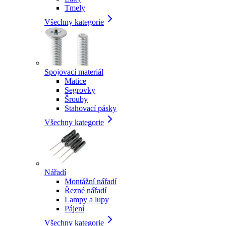
Tmely
Všechny kategorie
Spojovací materiál
Matice
Segrovky
Šrouby
Stahovací pásky
Všechny kategorie
Nářadí
Montážní nářadí
Řezné nářadí
Lampy a lupy
Pájení
Všechny kategorie