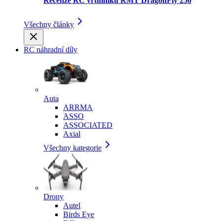
Recenze RC vrtulníku RMT DragonFly 250
Všechny články
RC náhradní díly
Auta
ARRMA
ASSO
ASSOCIATED
Axial
Všechny kategorie
Drony
Autel
Birds Eye