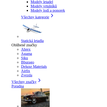
Modely letadel
Modely vrtulníků
Modely lodí a ponorek
Všechny kategorie
Statická letadla
Oblíbené značky
Abrex
Agama
Siku
Bburago
Deluxe Materials
Airfix
Zvezda
Všechny značky
Poradna