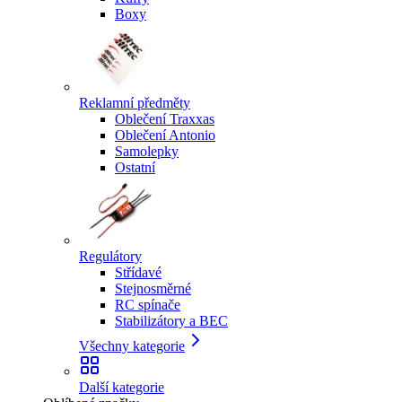
Boxy
Reklamní předměty
Oblečení Traxxas
Oblečení Antonio
Samolepky
Ostatní
Regulátory
Střídavé
Stejnosměrné
RC spínače
Stabilizátory a BEC
Všechny kategorie
Další kategorie