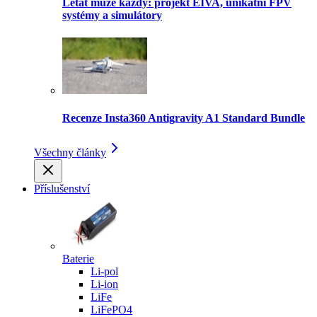
Létat může každý: projekt EIVA, unikátní FPV
systémy a simulátory
Recenze Insta360 Antigravity A1 Standard Bundle
Všechny články
Příslušenství
Baterie
Li-pol
Li-ion
LiFe
LiFePO4