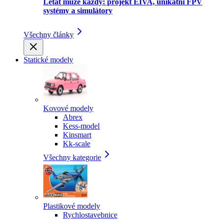
Létat může každý: projekt EIVA, unikátní FPV
systémy a simulátory
Všechny články
Statické modely
Kovové modely
Abrex
Kess-model
Kinsmart
Kk-scale
Všechny kategorie
Plastikové modely
Rychlostavebnice