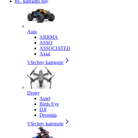
RC náhradní díly
Auta
ARRMA
ASSO
ASSOCIATED
Axial
Všechny kategorie
Drony
Autel
Birds Eye
DJI
Dromida
Všechny kategorie