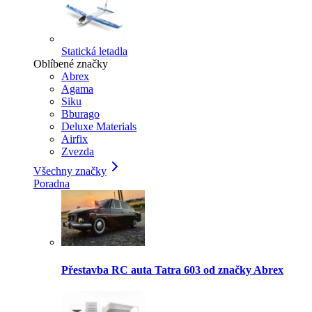
Statická letadla
Oblíbené značky
Abrex
Agama
Siku
Bburago
Deluxe Materials
Airfix
Zvezda
Všechny značky
Poradna
Přestavba RC auta Tatra 603 od značky Abrex