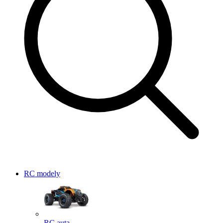
RC modely
RC auta