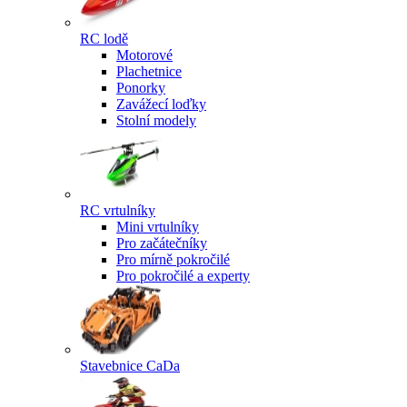
RC lodě
Motorové
Plachetnice
Ponorky
Zavážecí loďky
Stolní modely
RC vrtulníky
Mini vrtulníky
Pro začátečníky
Pro mírně pokročilé
Pro pokročilé a experty
Stavebnice CaDa