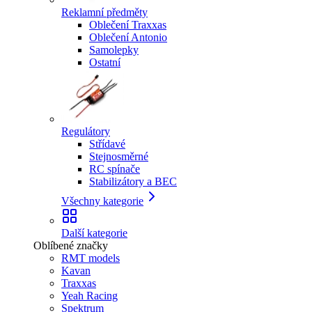
Reklamní předměty
Oblečení Traxxas
Oblečení Antonio
Samolepky
Ostatní
Regulátory
Střídavé
Stejnosměrné
RC spínače
Stabilizátory a BEC
Všechny kategorie
Další kategorie
Oblíbené značky
RMT models
Kavan
Traxxas
Yeah Racing
Spektrum