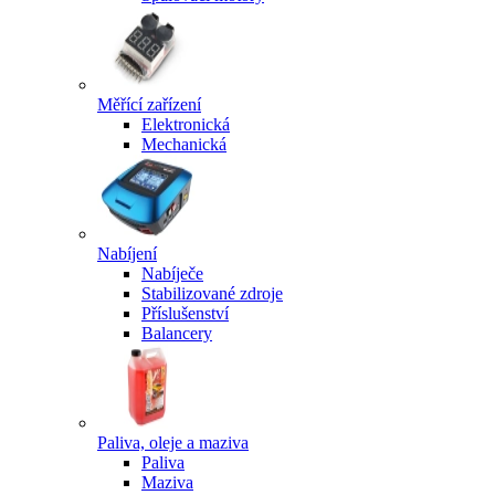
Měřící zařízení
Elektronická
Mechanická
Nabíjení
Nabíječe
Stabilizované zdroje
Příslušenství
Balancery
Paliva, oleje a maziva
Paliva
Maziva