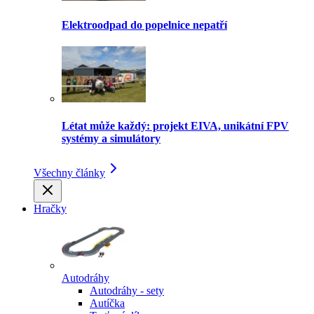
Elektroodpad do popelnice nepatří
Létat může každý: projekt EIVA, unikátní FPV
systémy a simulátory
Všechny články
Hračky
Autodráhy
Autodráhy - sety
Autíčka