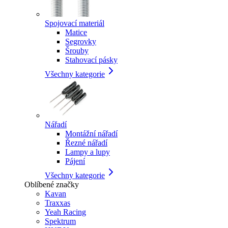
Spojovací materiál
Matice
Segrovky
Šrouby
Stahovací pásky
Všechny kategorie
Nářadí
Montážní nářadí
Řezné nářadí
Lampy a lupy
Pájení
Všechny kategorie
Oblíbené značky
Kavan
Traxxas
Yeah Racing
Spektrum