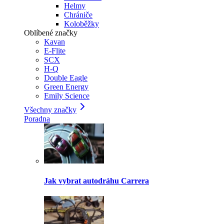
Helmy
Chrániče
Koloběžky
Oblíbené značky
Kavan
E-Flite
SCX
H-Q
Double Eagle
Green Energy
Emily Science
Všechny značky
Poradna
Jak vybrat autodráhu Carrera