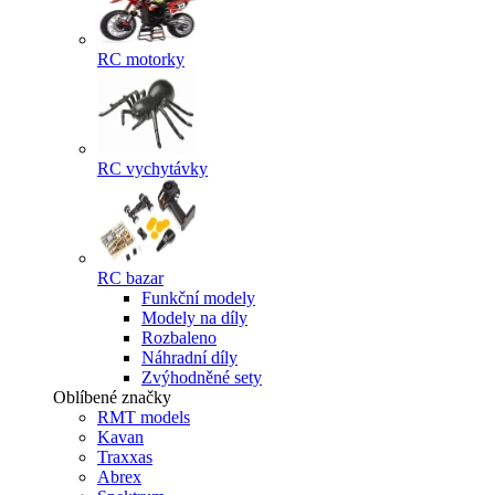
RC motorky
RC vychytávky
RC bazar
Funkční modely
Modely na díly
Rozbaleno
Náhradní díly
Zvýhodněné sety
Oblíbené značky
RMT models
Kavan
Traxxas
Abrex