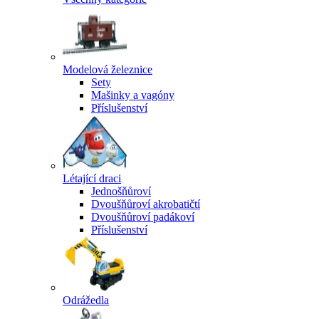
Modelová železnice
Sety
Mašinky a vagóny
Příslušenství
Létající draci
Jednošňůroví
Dvoušňůroví akrobatičtí
Dvoušňůroví padákoví
Příslušenství
Odrážedla