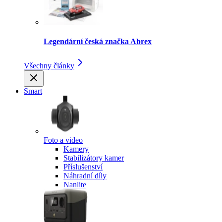
Legendární česká značka Abrex
Všechny články
Smart
Foto a video
Kamery
Stabilizátory kamer
Příslušenství
Náhradní díly
Nanlite