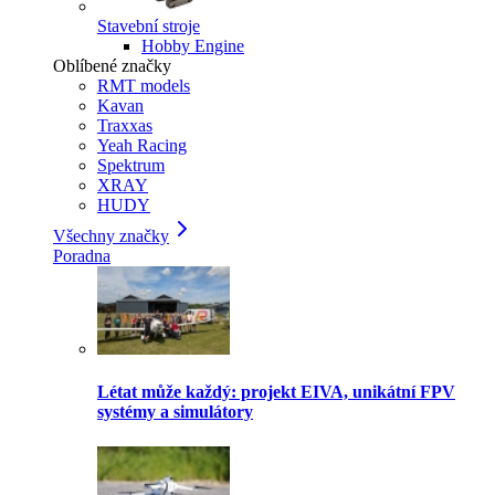
Stavební stroje
Hobby Engine
Oblíbené značky
RMT models
Kavan
Traxxas
Yeah Racing
Spektrum
XRAY
HUDY
Všechny značky
Poradna
Létat může každý: projekt EIVA, unikátní FPV
systémy a simulátory