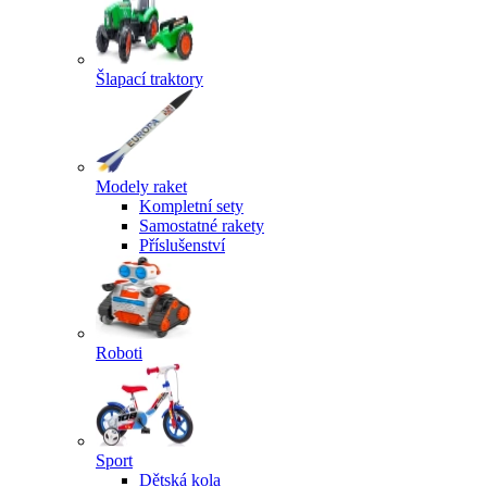
Šlapací traktory
Modely raket
Kompletní sety
Samostatné rakety
Příslušenství
Roboti
Sport
Dětská kola