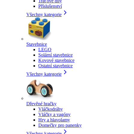
Traťové díly
Příslušenství
Všechny kategorie
Stavebnice
LEGO
Solární stavebnice
Kovové stavebnice
Ostatní stavebnice
Všechny kategorie
Dřevěné hračky
Vláčkodráhy
Vláčky a vagóny
Hry a hlavolamy
Domečky pro panenky
Všechny kategorie