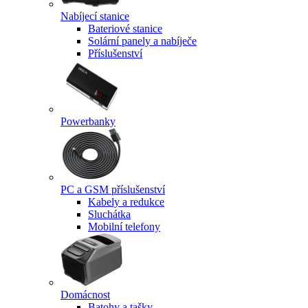
Nabíjecí stanice
Bateriové stanice
Solární panely a nabíječe
Příslušenství
Powerbanky
PC a GSM příslušenství
Kabely a redukce
Sluchátka
Mobilní telefony
Domácnost
Batohy a tašky