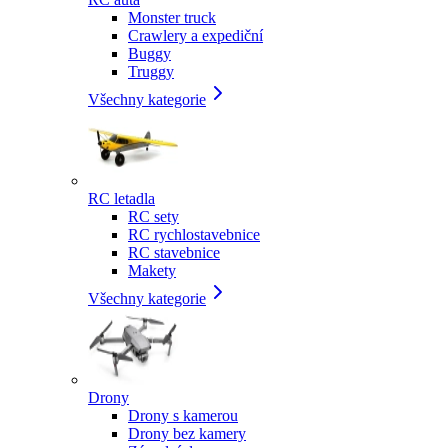
Monster truck
Crawlery a expediční
Buggy
Truggy
Všechny kategorie
RC letadla
RC sety
RC rychlostavebnice
RC stavebnice
Makety
Všechny kategorie
Drony
Drony s kamerou
Drony bez kamery