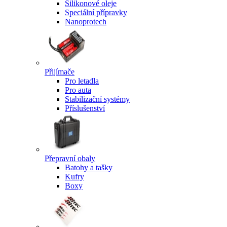
Silikonové oleje
Speciální přípravky
Nanoprotech
Přijímače
Pro letadla
Pro auta
Stabilizační systémy
Příslušenství
Přepravní obaly
Batohy a tašky
Kufry
Boxy