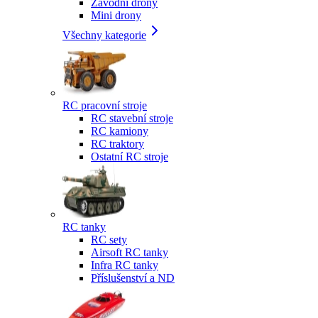
Závodní drony
Mini drony
Všechny kategorie
RC pracovní stroje
RC stavební stroje
RC kamiony
RC traktory
Ostatní RC stroje
RC tanky
RC sety
Airsoft RC tanky
Infra RC tanky
Příslušenství a ND