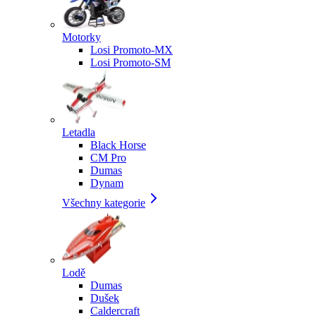
Motorky
Losi Promoto-MX
Losi Promoto-SM
Letadla
Black Horse
CM Pro
Dumas
Dynam
Všechny kategorie
Lodě
Dumas
Dušek
Caldercraft