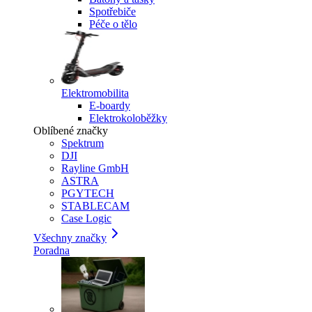
Spotřebiče
Péče o tělo
Elektromobilita
E-boardy
Elektrokoloběžky
Oblíbené značky
Spektrum
DJI
Rayline GmbH
ASTRA
PGYTECH
STABLECAM
Case Logic
Všechny značky
Poradna