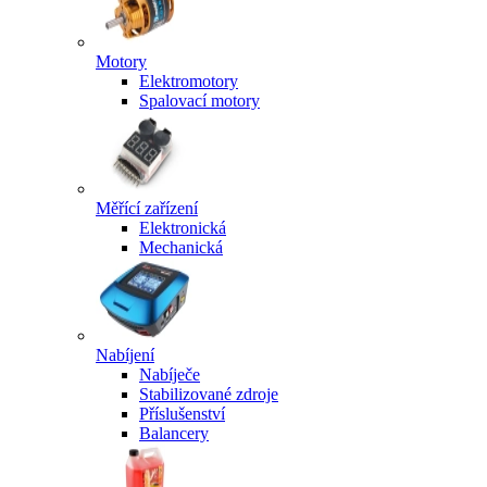
Motory
Elektromotory
Spalovací motory
Měřící zařízení
Elektronická
Mechanická
Nabíjení
Nabíječe
Stabilizované zdroje
Příslušenství
Balancery