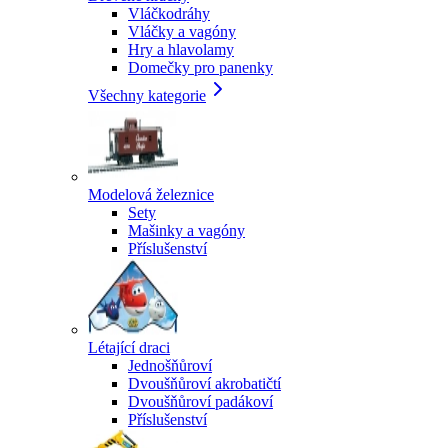
Vláčkodráhy
Vláčky a vagóny
Hry a hlavolamy
Domečky pro panenky
Všechny kategorie
Modelová železnice
Sety
Mašinky a vagóny
Příslušenství
Létající draci
Jednošňůroví
Dvoušňůroví akrobatičtí
Dvoušňůroví padákoví
Příslušenství