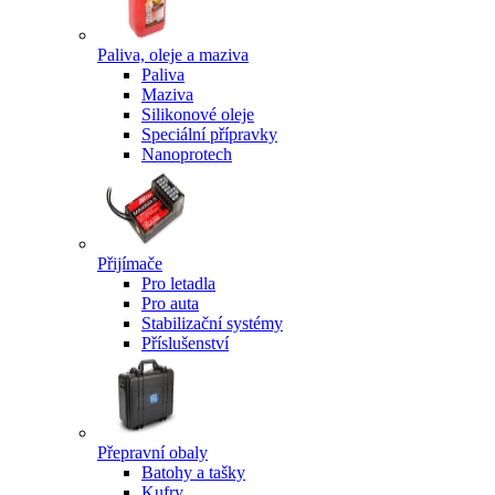
Paliva, oleje a maziva
Paliva
Maziva
Silikonové oleje
Speciální přípravky
Nanoprotech
Přijímače
Pro letadla
Pro auta
Stabilizační systémy
Příslušenství
Přepravní obaly
Batohy a tašky
Kufry