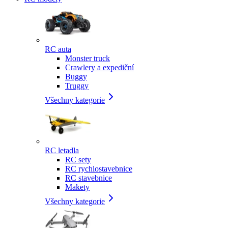
RC auta
Monster truck
Crawlery a expediční
Buggy
Truggy
Všechny kategorie
RC letadla
RC sety
RC rychlostavebnice
RC stavebnice
Makety
Všechny kategorie