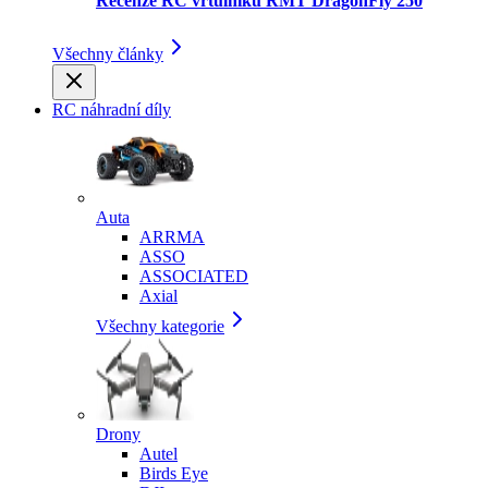
Recenze RC vrtulníku RMT DragonFly 250
Všechny články
RC náhradní díly
Auta
ARRMA
ASSO
ASSOCIATED
Axial
Všechny kategorie
Drony
Autel
Birds Eye