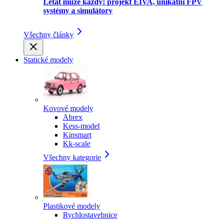
Létat může každý: projekt EIVA, unikátní FPV
systémy a simulátory
Všechny články
Statické modely
Kovové modely
Abrex
Kess-model
Kinsmart
Kk-scale
Všechny kategorie
Plastikové modely
Rychlostavebnice