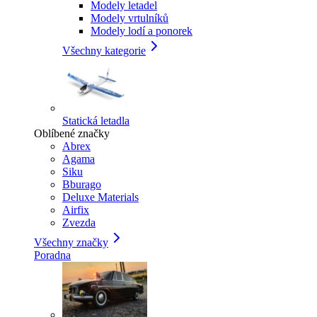
Modely letadel
Modely vrtulníků
Modely lodí a ponorek
Všechny kategorie
Statická letadla
Oblíbené značky
Abrex
Agama
Siku
Bburago
Deluxe Materials
Airfix
Zvezda
Všechny značky
Poradna