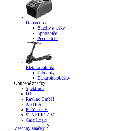
Domácnost
Batohy a tašky
Spotřebiče
Péče o tělo
Elektromobilita
E-boardy
Elektrokoloběžky
Oblíbené značky
Spektrum
DJI
Rayline GmbH
ASTRA
PGYTECH
STABLECAM
Case Logic
Všechny značky