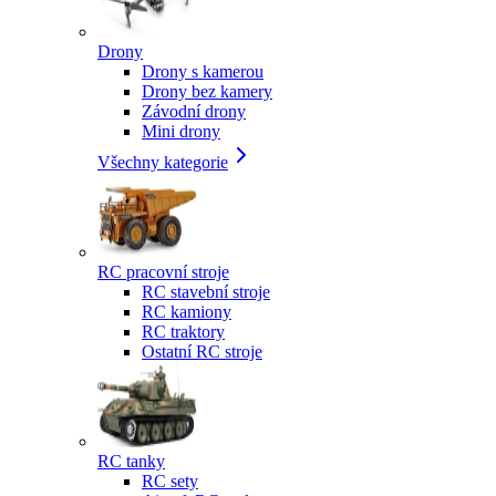
Drony
Drony s kamerou
Drony bez kamery
Závodní drony
Mini drony
Všechny kategorie
RC pracovní stroje
RC stavební stroje
RC kamiony
RC traktory
Ostatní RC stroje
RC tanky
RC sety