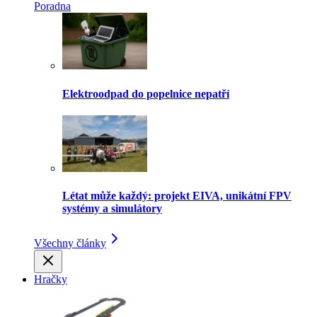
Poradna
Elektroodpad do popelnice nepatří
Létat může každý: projekt EIVA, unikátní FPV
systémy a simulátory
Všechny články
Hračky