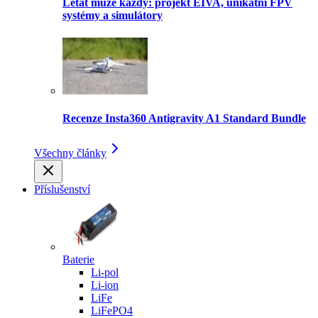
Létat může každý: projekt EIVA, unikátní FPV
systémy a simulátory
Recenze Insta360 Antigravity A1 Standard Bundle
Všechny články
Příslušenství
Baterie
Li-pol
Li-ion
LiFe
LiFePO4