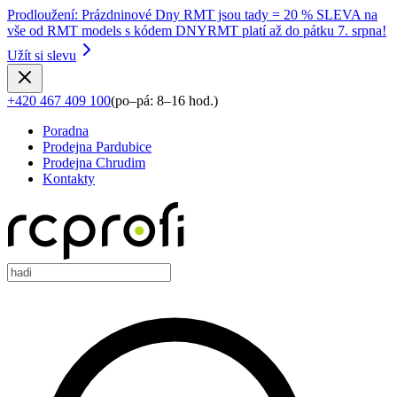
Prodloužení
:
Prázdninové Dny RMT jsou tady = 20 % SLEVA na
vše od RMT models s kódem DNYRMT platí až do pátku 7. srpna!
Užít si slevu
+420 467 409 100
(
po–pá: 8–16 hod.
)
Poradna
Prodejna Pardubice
Prodejna Chrudim
Kontakty