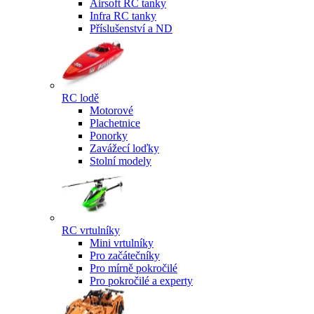
Airsoft RC tanky
Infra RC tanky
Příslušenství a ND
RC lodě
Motorové
Plachetnice
Ponorky
Zavážecí loďky
Stolní modely
RC vrtulníky
Mini vrtulníky
Pro začátečníky
Pro mírně pokročilé
Pro pokročilé a experty