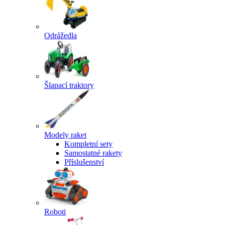
Odrážedla
Šlapací traktory
Modely raket
Kompletní sety
Samostatné rakety
Příslušenství
Roboti