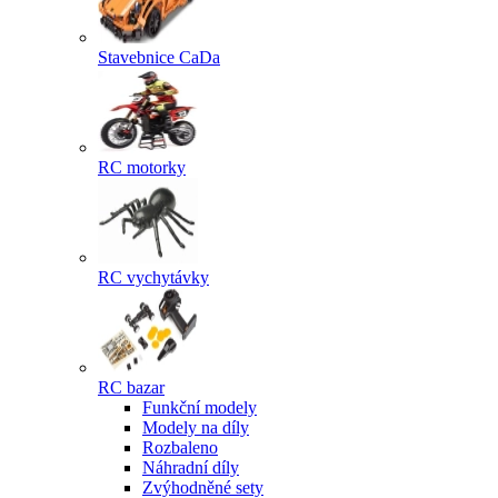
Stavebnice CaDa
RC motorky
RC vychytávky
RC bazar
Funkční modely
Modely na díly
Rozbaleno
Náhradní díly
Zvýhodněné sety