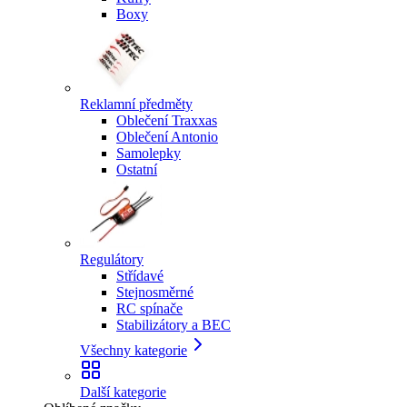
Boxy
Reklamní předměty
Oblečení Traxxas
Oblečení Antonio
Samolepky
Ostatní
Regulátory
Střídavé
Stejnosměrné
RC spínače
Stabilizátory a BEC
Všechny kategorie
Další kategorie