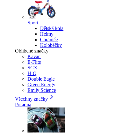
Sport
Dětská kola
Helmy
Chrániče
Koloběžky
Oblíbené značky
Kavan
E-Flite
SCX
H-Q
Double Eagle
Green Energy
Emily Science
Všechny značky
Poradna