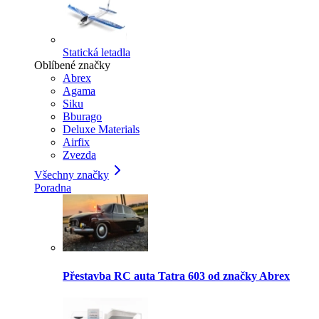
Statická letadla
Oblíbené značky
Abrex
Agama
Siku
Bburago
Deluxe Materials
Airfix
Zvezda
Všechny značky
Poradna
Přestavba RC auta Tatra 603 od značky Abrex