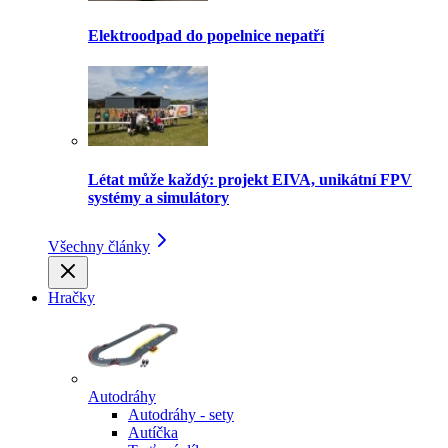
Elektroodpad do popelnice nepatří
Létat může každý: projekt EIVA, unikátní FPV
systémy a simulátory
Všechny články
Hračky
Autodráhy
Autodráhy - sety
Autíčka