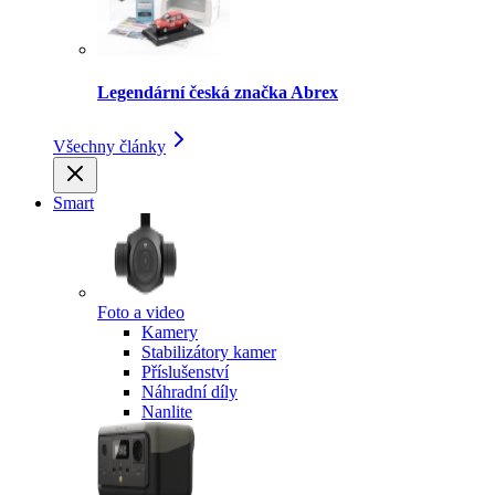
Legendární česká značka Abrex
Všechny články
Smart
Foto a video
Kamery
Stabilizátory kamer
Příslušenství
Náhradní díly
Nanlite