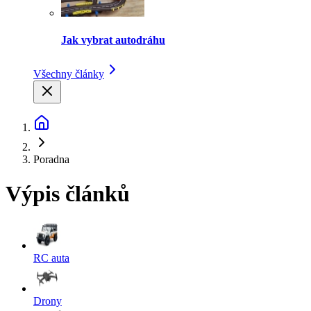
Jak vybrat autodráhu
Všechny články
Poradna
Výpis článků
RC auta
Drony