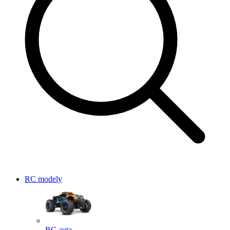
RC modely
RC auta