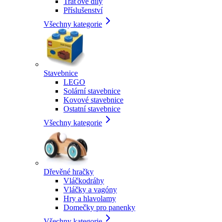
Traťové díly
Příslušenství
Všechny kategorie
Stavebnice
LEGO
Solární stavebnice
Kovové stavebnice
Ostatní stavebnice
Všechny kategorie
Dřevěné hračky
Vláčkodráhy
Vláčky a vagóny
Hry a hlavolamy
Domečky pro panenky
Všechny kategorie