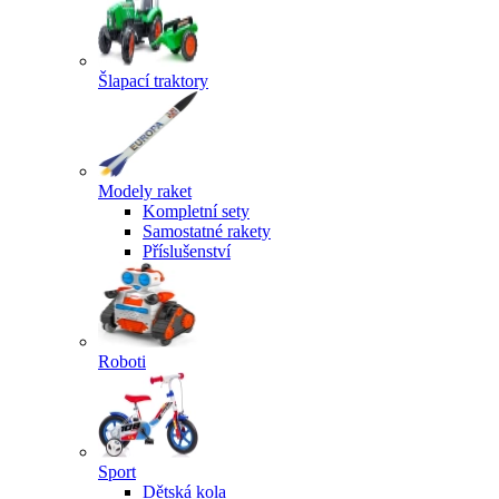
Šlapací traktory
Modely raket
Kompletní sety
Samostatné rakety
Příslušenství
Roboti
Sport
Dětská kola