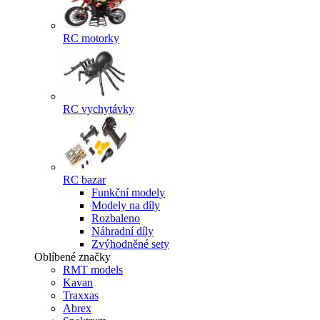
RC motorky
RC vychytávky
RC bazar
Funkční modely
Modely na díly
Rozbaleno
Náhradní díly
Zvýhodněné sety
Oblíbené značky
RMT models
Kavan
Traxxas
Abrex