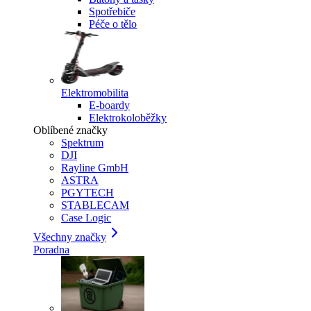
Spotřebiče
Péče o tělo
Elektromobilita
E-boardy
Elektrokoloběžky
Oblíbené značky
Spektrum
DJI
Rayline GmbH
ASTRA
PGYTECH
STABLECAM
Case Logic
Všechny značky
Poradna