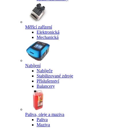
Měřící zařízení
Elektronická
Mechanická
Nabíjení
Nabíječe
Stabilizované zdroje
Příslušenství
Balancery
Paliva, oleje a maziva
Paliva
Maziva