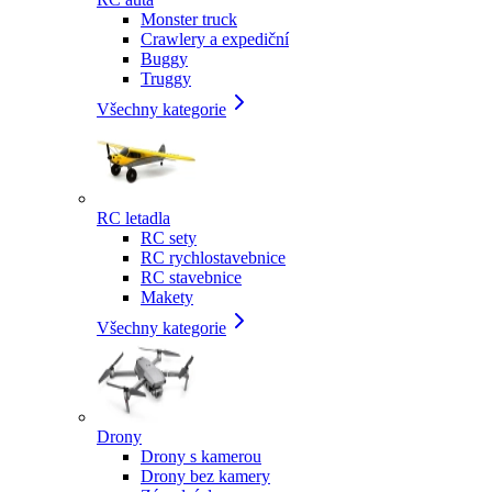
Monster truck
Crawlery a expediční
Buggy
Truggy
Všechny kategorie
RC letadla
RC sety
RC rychlostavebnice
RC stavebnice
Makety
Všechny kategorie
Drony
Drony s kamerou
Drony bez kamery