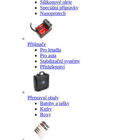
Silikonové oleje
Speciální přípravky
Nanoprotech
Přijímače
Pro letadla
Pro auta
Stabilizační systémy
Příslušenství
Přepravní obaly
Batohy a tašky
Kufry
Boxy