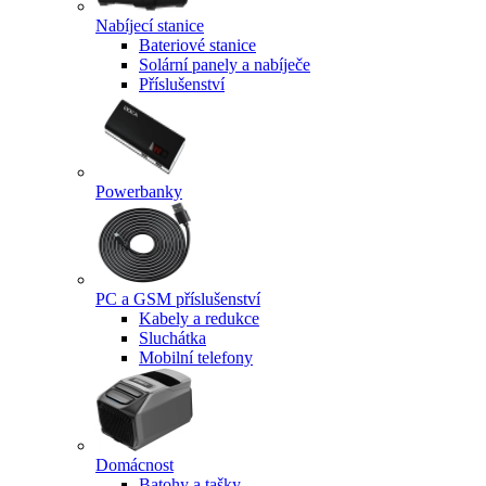
Nabíjecí stanice
Bateriové stanice
Solární panely a nabíječe
Příslušenství
Powerbanky
PC a GSM příslušenství
Kabely a redukce
Sluchátka
Mobilní telefony
Domácnost
Batohy a tašky