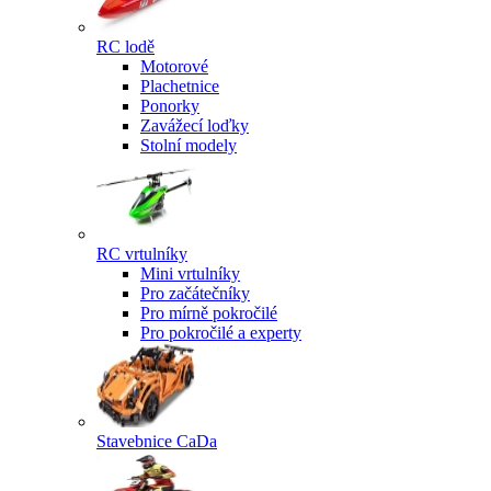
RC lodě
Motorové
Plachetnice
Ponorky
Zavážecí loďky
Stolní modely
RC vrtulníky
Mini vrtulníky
Pro začátečníky
Pro mírně pokročilé
Pro pokročilé a experty
Stavebnice CaDa