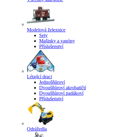
Modelová železnice
Sety
Mašinky a vagóny
Příslušenství
Létající draci
Jednošňůroví
Dvoušňůroví akrobatičtí
Dvoušňůroví padákoví
Příslušenství
Odrážedla