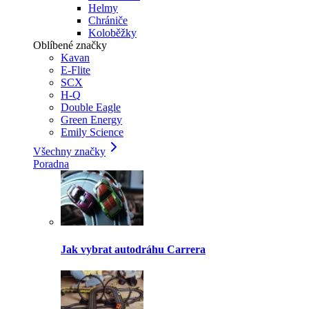
Helmy
Chrániče
Koloběžky
Oblíbené značky
Kavan
E-Flite
SCX
H-Q
Double Eagle
Green Energy
Emily Science
Všechny značky
Poradna
Jak vybrat autodráhu Carrera