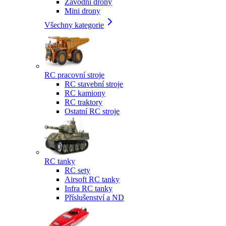
Závodní drony
Mini drony
Všechny kategorie
RC pracovní stroje
RC stavební stroje
RC kamiony
RC traktory
Ostatní RC stroje
RC tanky
RC sety
Airsoft RC tanky
Infra RC tanky
Příslušenství a ND