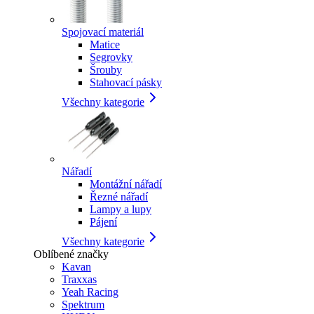
Spojovací materiál
Matice
Segrovky
Šrouby
Stahovací pásky
Všechny kategorie
Nářadí
Montážní nářadí
Řezné nářadí
Lampy a lupy
Pájení
Všechny kategorie
Oblíbené značky
Kavan
Traxxas
Yeah Racing
Spektrum