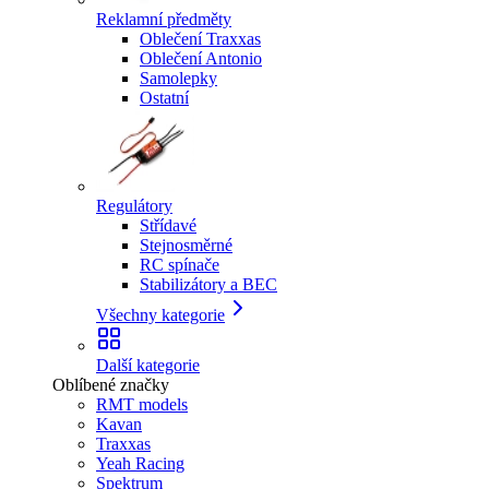
Reklamní předměty
Oblečení Traxxas
Oblečení Antonio
Samolepky
Ostatní
Regulátory
Střídavé
Stejnosměrné
RC spínače
Stabilizátory a BEC
Všechny kategorie
Další kategorie
Oblíbené značky
RMT models
Kavan
Traxxas
Yeah Racing
Spektrum