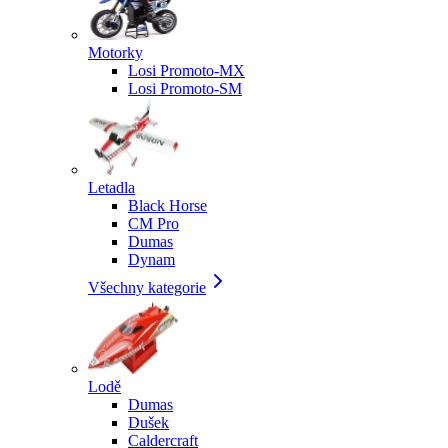
Motorky
Losi Promoto-MX
Losi Promoto-SM
Letadla
Black Horse
CM Pro
Dumas
Dynam
Všechny kategorie
Lodě
Dumas
Dušek
Caldercraft