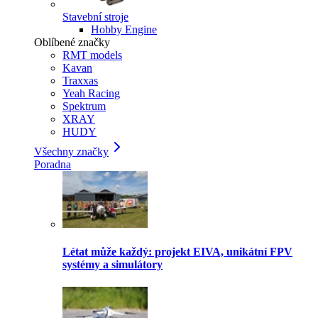
Stavební stroje
Hobby Engine
Oblíbené značky
RMT models
Kavan
Traxxas
Yeah Racing
Spektrum
XRAY
HUDY
Všechny značky
Poradna
Létat může každý: projekt EIVA, unikátní FPV
systémy a simulátory