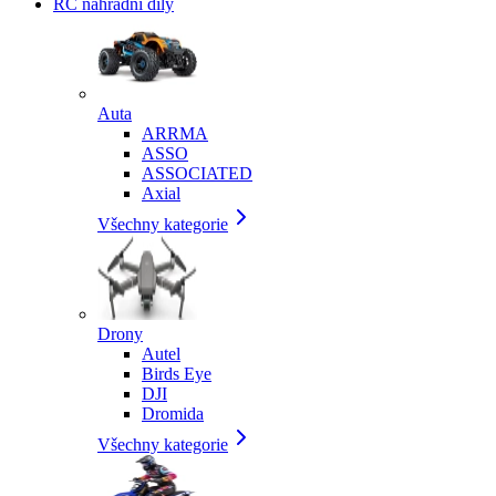
RC náhradní díly
Auta
ARRMA
ASSO
ASSOCIATED
Axial
Všechny kategorie
Drony
Autel
Birds Eye
DJI
Dromida
Všechny kategorie