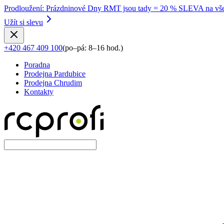
Prodloužení
:
Prázdninové Dny RMT jsou tady = 20 % SLEVA na vše
Užít si slevu
+420 467 409 100
(
po–pá: 8–16 hod.
)
Poradna
Prodejna Pardubice
Prodejna Chrudim
Kontakty