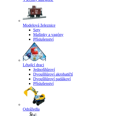
Modelová železnice
Sety
Mašinky a vagóny
Příslušenství
Létající draci
Jednošňůroví
Dvoušňůroví akrobatičtí
Dvoušňůroví padákoví
Příslušenství
Odrážedla