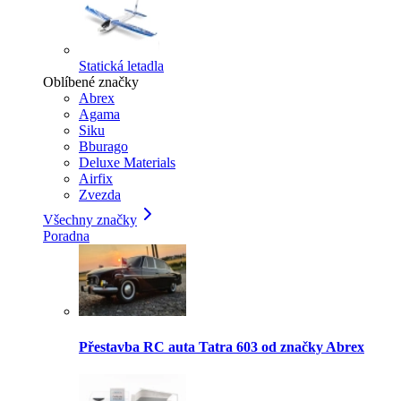
Statická letadla
Oblíbené značky
Abrex
Agama
Siku
Bburago
Deluxe Materials
Airfix
Zvezda
Všechny značky
Poradna
Přestavba RC auta Tatra 603 od značky Abrex