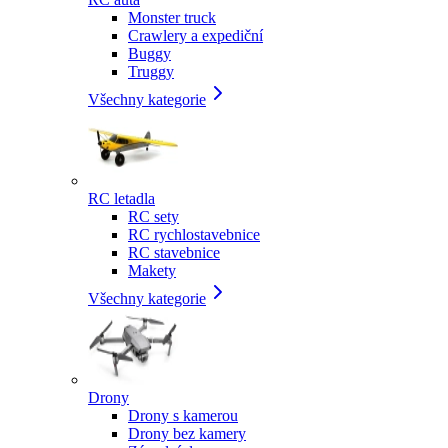
Monster truck
Crawlery a expediční
Buggy
Truggy
Všechny kategorie
RC letadla
RC sety
RC rychlostavebnice
RC stavebnice
Makety
Všechny kategorie
Drony
Drony s kamerou
Drony bez kamery