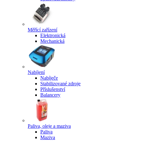
Měřící zařízení
Elektronická
Mechanická
Nabíjení
Nabíječe
Stabilizované zdroje
Příslušenství
Balancery
Paliva, oleje a maziva
Paliva
Maziva