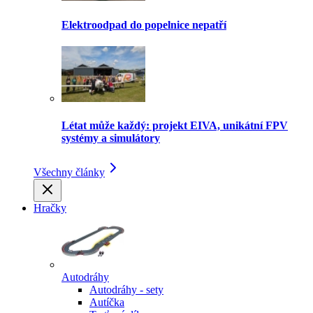
Elektroodpad do popelnice nepatří
Létat může každý: projekt EIVA, unikátní FPV
systémy a simulátory
Všechny články
Hračky
Autodráhy
Autodráhy - sety
Autíčka