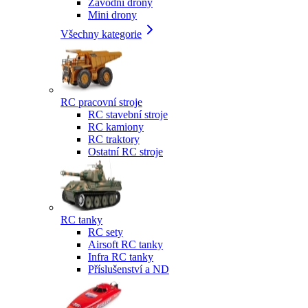
Závodní drony
Mini drony
Všechny kategorie
RC pracovní stroje
RC stavební stroje
RC kamiony
RC traktory
Ostatní RC stroje
RC tanky
RC sety
Airsoft RC tanky
Infra RC tanky
Příslušenství a ND