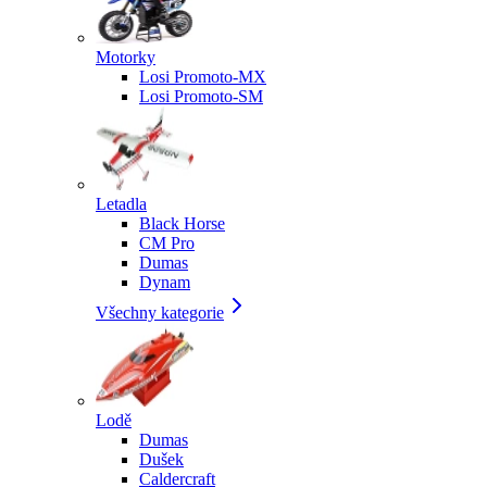
Motorky
Losi Promoto-MX
Losi Promoto-SM
Letadla
Black Horse
CM Pro
Dumas
Dynam
Všechny kategorie
Lodě
Dumas
Dušek
Caldercraft