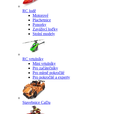
RC lodě
Motorové
Plachetnice
Ponorky
Zavážecí loďky
Stolní modely
RC vrtulníky
Mini vrtulníky
Pro začátečníky
Pro mírně pokročilé
Pro pokročilé a experty
Stavebnice CaDa