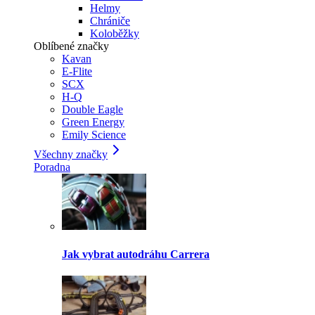
Helmy
Chrániče
Koloběžky
Oblíbené značky
Kavan
E-Flite
SCX
H-Q
Double Eagle
Green Energy
Emily Science
Všechny značky
Poradna
Jak vybrat autodráhu Carrera