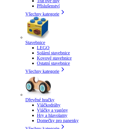
Traťové díly
Příslušenství
Všechny kategorie
Stavebnice
LEGO
Solární stavebnice
Kovové stavebnice
Ostatní stavebnice
Všechny kategorie
Dřevěné hračky
Vláčkodráhy
Vláčky a vagóny
Hry a hlavolamy
Domečky pro panenky
Všechny kategorie