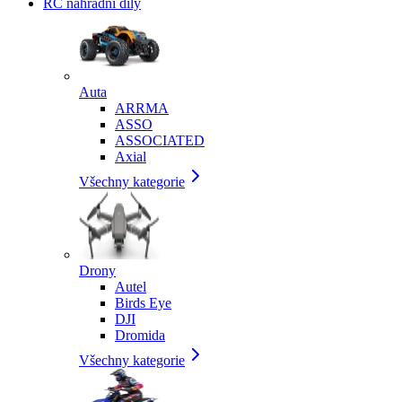
RC náhradní díly
Auta
ARRMA
ASSO
ASSOCIATED
Axial
Všechny kategorie
Drony
Autel
Birds Eye
DJI
Dromida
Všechny kategorie