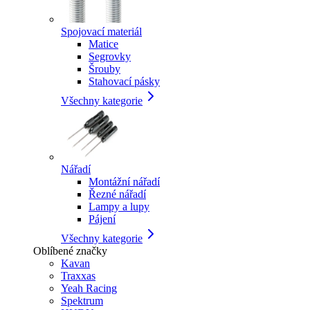
Spojovací materiál
Matice
Segrovky
Šrouby
Stahovací pásky
Všechny kategorie
Nářadí
Montážní nářadí
Řezné nářadí
Lampy a lupy
Pájení
Všechny kategorie
Oblíbené značky
Kavan
Traxxas
Yeah Racing
Spektrum