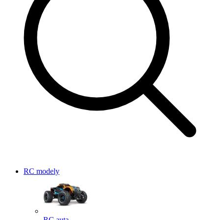
RC modely
RC auta