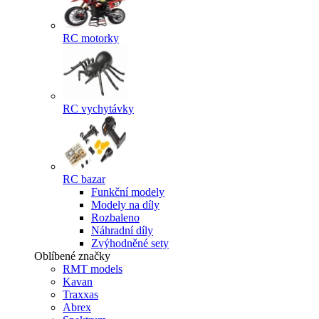
RC motorky
RC vychytávky
RC bazar
Funkční modely
Modely na díly
Rozbaleno
Náhradní díly
Zvýhodněné sety
Oblíbené značky
RMT models
Kavan
Traxxas
Abrex