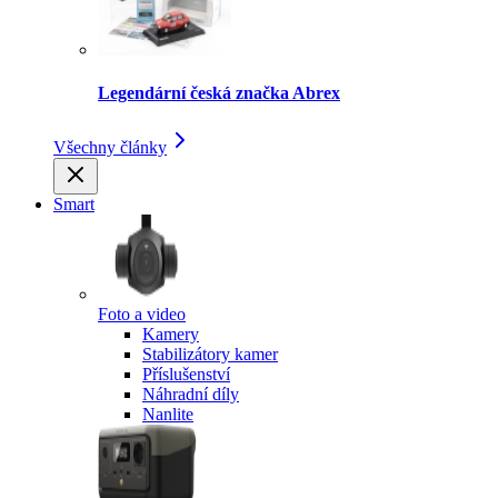
Legendární česká značka Abrex
Všechny články
Smart
Foto a video
Kamery
Stabilizátory kamer
Příslušenství
Náhradní díly
Nanlite