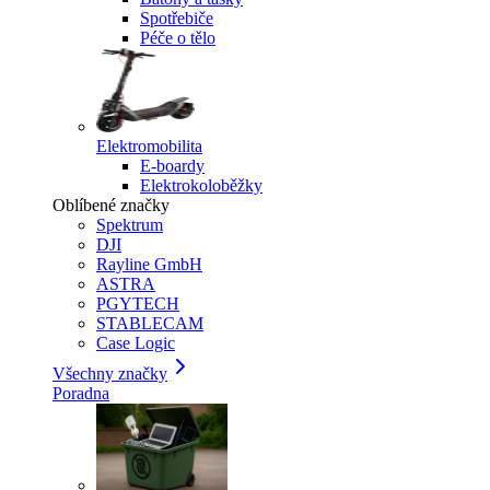
Spotřebiče
Péče o tělo
Elektromobilita
E-boardy
Elektrokoloběžky
Oblíbené značky
Spektrum
DJI
Rayline GmbH
ASTRA
PGYTECH
STABLECAM
Case Logic
Všechny značky
Poradna