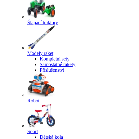
Šlapací traktory
Modely raket
Kompletní sety
Samostatné rakety
Příslušenství
Roboti
Sport
Dětská kola