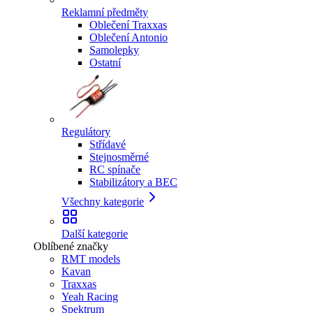
Reklamní předměty
Oblečení Traxxas
Oblečení Antonio
Samolepky
Ostatní
Regulátory
Střídavé
Stejnosměrné
RC spínače
Stabilizátory a BEC
Všechny kategorie
Další kategorie
Oblíbené značky
RMT models
Kavan
Traxxas
Yeah Racing
Spektrum