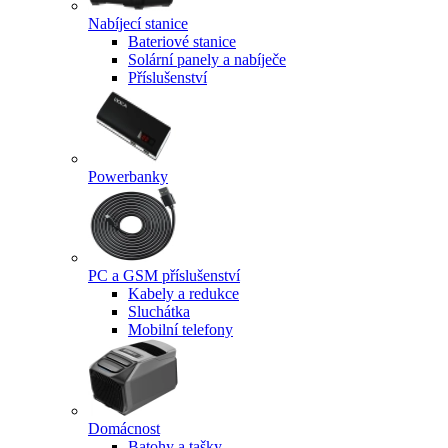
Nabíjecí stanice
Bateriové stanice
Solární panely a nabíječe
Příslušenství
Powerbanky
PC a GSM příslušenství
Kabely a redukce
Sluchátka
Mobilní telefony
Domácnost
Batohy a tašky