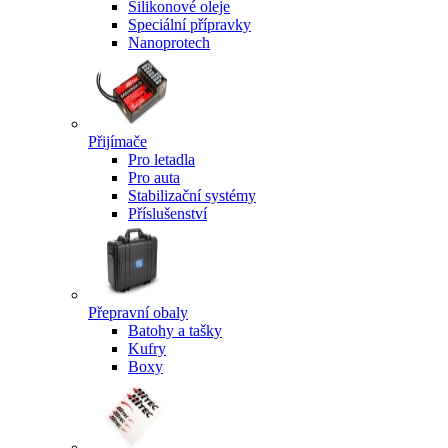
Silikonové oleje
Speciální přípravky
Nanoprotech
Přijímače
Pro letadla
Pro auta
Stabilizační systémy
Příslušenství
Přepravní obaly
Batohy a tašky
Kufry
Boxy