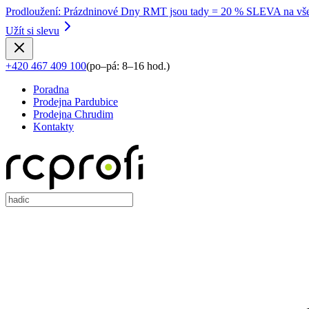
Prodloužení
:
Prázdninové Dny RMT jsou tady = 20 % SLEVA na vše
Užít si slevu
+420 467 409 100
(
po–pá: 8–16 hod.
)
Poradna
Prodejna Pardubice
Prodejna Chrudim
Kontakty